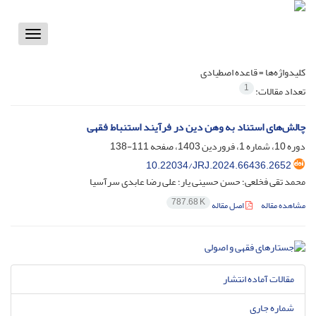
Toggle
vigation
کلیدواژه‌ها =
قاعده اصطیادی
1
تعداد مقالات:
چالش‌های استناد به وهن دین در فرآیند استنباط فقهی
دوره 10، شماره 1، فروردین 1403، صفحه
111-138
10.22034/JRJ.2024.66436.2652
محمد تقی فخلعی؛ حسن حسینی یار؛ علی رضا عابدی سرآسیا
787.68 K
مشاهده مقاله
اصل مقاله
مقالات آماده انتشار
شماره جاری