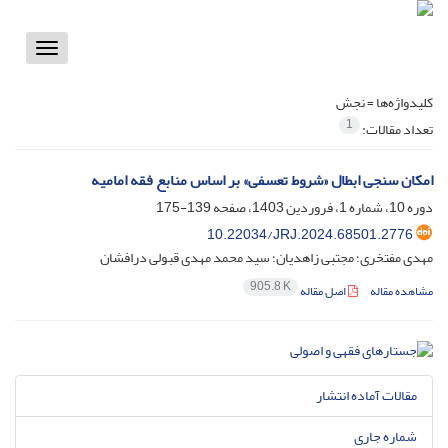
Toggle
vigation
کلیدواژه‌ها =
نجش
1
تعداد مقالات:
امکان‏ سنجی ابطال «شروط تعسفی» بر اساس منابع فقه امامیه
دوره 10، شماره 1، فروردین 1403، صفحه
139-175
10.22034/JRJ.2024.68501.2776
مهدی مفتخری؛ مجتبی زاهدیان؛ سید محمد مهدی قبولی درافشان
905.8 K
مشاهده مقاله
اصل مقاله
مقالات آماده انتشار
شماره جاری