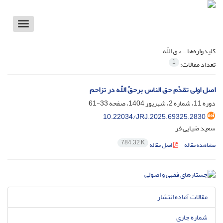
Toggle
vigation
کلیدواژه‌ها =
حق اللّه
1
تعداد مقالات:
اصل اولی تقدّم حق الناس برحقّ اللّه در تزاحم
دوره 11، شماره 2، شهریور 1404، صفحه
33-61
10.22034/JRJ.2025.69325.2830
سعید ضیایی فر
784.32 K
مشاهده مقاله
اصل مقاله
مقالات آماده انتشار
شماره جاری