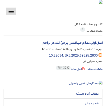
Toggle
vigation
کلیدواژه‌ها =
قاعدۀ کلی
1
تعداد مقالات:
اصل اولی تقدّم حق الناس برحقّ اللّه در تزاحم
دوره 11، شماره 2، شهریور 1404، صفحه
33-61
10.22034/JRJ.2025.69325.2830
سعید ضیایی فر
784.32 K
مشاهده مقاله
اصل مقاله
مقالات آماده انتشار
شماره جاری