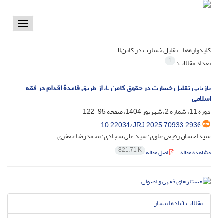
Toggle
vigation
کلیدواژه‌ها =
تقلیل خسارت در کامن‌لا
1
تعداد مقالات:
بازیابی تقلیل خسارت در حقوق کامن لا، از طریق قاعدۀ اقدام در فقه
اسلامی
دوره 11، شماره 2، شهریور 1404، صفحه
95-122
10.22034/JRJ.2025.70933.2936
سید احسان رفیعی علوی؛ سید علی سجادی؛ محمدرضا جعفری
821.71 K
مشاهده مقاله
اصل مقاله
مقالات آماده انتشار