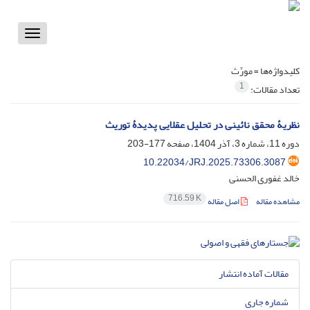
Toggle
vigation
کلیدواژه‌ها =
مورِّث
1
تعداد مقالات:
نظریۀ محقق نائینی در تحلیل عقلایی پدیدۀ توریث
دوره 11، شماره 3، آذر 1404، صفحه
177-203
10.22034/JRJ.2025.73306.3087
خالد غفوری الحسنی
716.59 K
مشاهده مقاله
اصل مقاله
مقالات آماده انتشار
شماره جاری