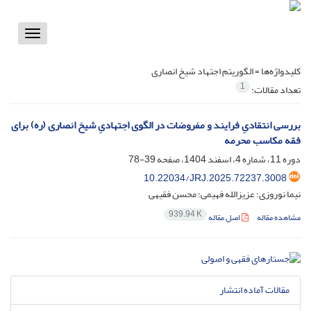
Toggle
vigation
کلیدواژه‌ها =
الگوریتم اجتهاد شیخ انصاری
1
تعداد مقالات:
بررسی انتقادیِ فرایند و مفروضات در الگوی اجتهادیِ شیخ انصاری (ره) برای
فقه مکاسب محرمه
دوره 11، شماره 4، اسفند 1404، صفحه
39-78
10.22034/JRJ.2025.72237.3008
نیما نوروزی؛ عزیزالله فهیمی؛ محسن فقیهی
939.94 K
مشاهده مقاله
اصل مقاله
مقالات آماده انتشار