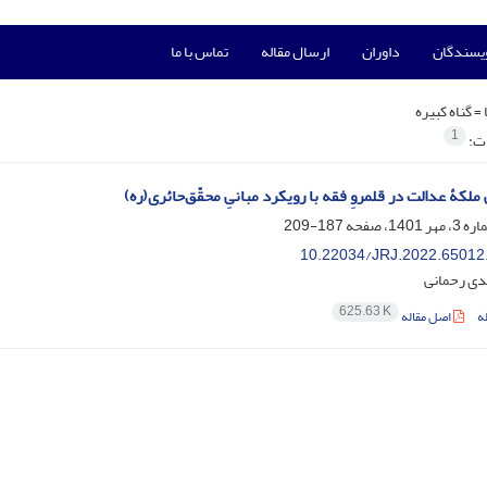
ویسندگان
داوران
ارسال مقاله
تماس با ما
 =
گناه کبیره
1
ات:
ملکۀ عدالت در قلمروِ فقه با رویکرد مبانیِ محقّق‌حائری(ره)
187-209
10.22034/JRJ.2022.65012
دی رحمانی
625.63 K
ه
اصل مقاله