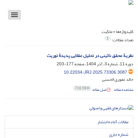
Toggle
vigation
کلیدواژه‌ها =
ملکیت
1
تعداد مقالات:
نظریۀ محقق نائینی در تحلیل عقلایی پدیدۀ توریث
دوره 11، شماره 3، آذر 1404، صفحه
177-203
10.22034/JRJ.2025.73306.3087
خالد غفوری الحسنی
716.59 K
مشاهده مقاله
اصل مقاله
مقالات آماده انتشار
شماره جاری