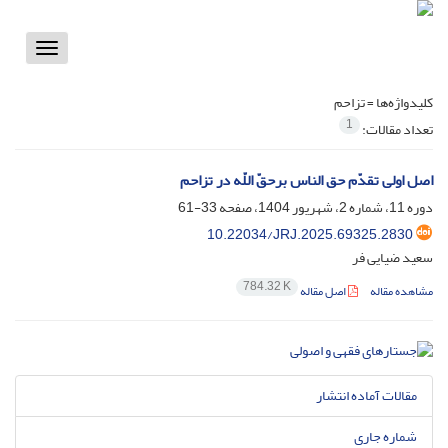
Toggle
vigation
کلیدواژه‌ها =
تزاحم
1
تعداد مقالات:
اصل اولی تقدّم حق الناس برحقّ اللّه در تزاحم
دوره 11، شماره 2، شهریور 1404، صفحه
33-61
10.22034/JRJ.2025.69325.2830
سعید ضیایی فر
784.32 K
مشاهده مقاله
اصل مقاله
مقالات آماده انتشار
شماره جاری