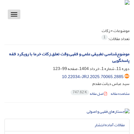
Toggle
vigation
موضوعات =
زکات
1
تعداد مقالات:
موضوع‌شناسی تطبیقی علمی و فقهی وقت تعلق زکات خرما با رویکرد فقه
پاسخگویی
دوره 11، شماره 1، خرداد 1404، صفحه
99-123
10.22034/JRJ.2025.70065.2885
سید عباس دیانت مقدم
747.62 K
مشاهده مقاله
اصل مقاله
مقالات آماده انتشار