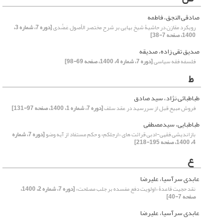
صادقی النجق، فاطمه
رویکرد مقارَن در حاشیۀ شیخ بهایی بر شرح مختصر الأصول عَضُدی
[دوره 7، شماره 3،
1400، صفحه 7-38]
صدیق تقی زاده، صدیقه
فلسفه فقه سیاسی
[دوره 7، شماره 4، 1400، صفحه 69-98]
ط
طباطبائی نژاد، سید صادق
فروش مبیع قبل از سررسید در عقد سلف
[دوره 7، شماره 1، 1400، صفحه 97-131]
طباطبایی، سیدمصطفی
بازاندیشی فقهی-ادبی قرائت های «ارجلکم» و حکم مستفاد از آیه وضو
[دوره 7، شماره
4، 1400، صفحه 195-218]
ع
عابدی سرآسیا، علیرضا
نقد حجیت قاعدۀ «اولویت دفع مفسده بر جلب مصلحت»
[دوره 7، شماره 2، 1400،
صفحه 7-40]
عابدی سرآسیا، علیرضا