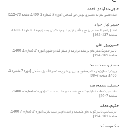
حاجی ده آبادی، احمد
ادله فقهی نظریه تخییری بودن حق قصاص
[دوره 7، شماره 2، 1400، صفحه 73-112]
حبیبی تبار، جواد
اختلال انحراف جنسی زوج و تأثیر آن بر لزوم تمکین زوجه
[دوره 7، شماره 3، 1400،
صفحه 137-164]
حسین پور، علی
تأثیر حدوث عذر عام بر عقد مزارعه از منظر فقه و حقوق
[دوره 7، شماره 1، 1400،
صفحه 165-194]
حسینی، سید محمد
رویکرد مقارَن در حاشیۀ شیخ بهایی بر شرح مختصر الأصول عَضُدی
[دوره 7، شماره 3،
1400، صفحه 7-38]
حسینی، سیده رقیه
نقد حجیت قاعدۀ «اولویت دفع مفسده بر جلب مصلحت»
[دوره 7، شماره 2، 1400،
صفحه 7-40]
حکیم، محمّد
بازشناسی تأثیر گونه های ضمیمه و انضمام در نیت تقرّب
[دوره 7، شماره 4، 1400،
صفحه 161-194]
حکیم، محمّد