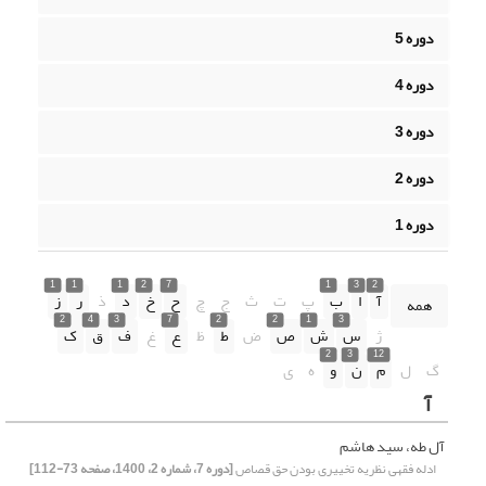
دوره 5
دوره 4
دوره 3
دوره 2
دوره 1
1
1
1
2
7
1
3
2
آ
ا
ب
پ
ت
ث
ج
چ
ح
خ
د
ذ
ر
ز
همه
2
4
3
7
2
2
1
3
ژ
س
ش
ص
ض
ط
ظ
ع
غ
ف
ق
ک
2
3
12
گ
ل
م
ن
و
ه
ی
آ
آل طه، سید هاشم
ادله فقهی نظریه تخییری بودن حق قصاص
[دوره 7، شماره 2، 1400، صفحه 73-112]