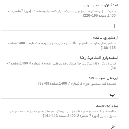
آهنگران، محمد رسول
ماهیت عمق وفضای محاذی زمین از حیث «عینیت»، «حق» و «منفعت»
[دوره 7، شماره 1،
1400، صفحه 195-220]
ا
اردشیری، فاطمه
شاخص تحقق خلوت با نامحرم با تأکید بر فضای مجازی
[دوره 7، شماره 3، 1400، صفحه
165-188]
اسفندیاری (اسلامی)، رضا
قرینۀ ارتکاز و کارایی آن در حلّ مسائل جدید فقهی
[دوره 7، شماره 4، 1400، صفحه 7-
34]
ایزدهی، سید سجاد
فلسفه فقه سیاسی
[دوره 7، شماره 4، 1400، صفحه 69-98]
ب
بهروزیه، محمد
مقایسۀ رویکرد «جرم محور» فقه جزایی با رویکرد «بزهکار محور» و «بزه‌دیده محور» در
حقوق کیفری
[دوره 7، شماره 2، 1400، صفحه 113-141]
ح