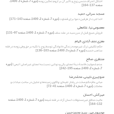
اختلال انحراف جنسی زوج و تأثیر آن بر لزوم تمکین زوجه
[دوره 7، شماره 3، 1400،
صفحه 137-164]
مسجد سرائی، حمید
اخذ اجرت از طرفین دعوا برای قضاوت
[دوره 7، شماره 2، 1400، صفحه 143-171]
معصومی نیا، غلامعلی
فروش مبیع قبل از سررسید در عقد سلف
[دوره 7، شماره 1، 1400، صفحه 97-131]
مغزی نجف آبادی، الهام
حکم تکلیفی ترک غیرموجه زندگی خانوادگی توسط زوج با تکیه بر حق وطی زوجه در فقه
مذاهب خمسه
[دوره 7، شماره 3، 1400، صفحه 103-136]
منتظری، صالح
عدم شمولیت قاعدۀ دیۀ اعضای یکی و دوتایی نسبت‌به اعضای غیر‌اصلی (تبعی)
[دوره
7، شماره 2، 1400، صفحه 195-242]
منوچهری نایینی، محمّدرضا
مبانی عامّ حکمِ صحّت در رفتارِ تقیه‌ای؛ واکاوی زمینه‌ها و تحلیل در ساحتِ عبادات و
معاملات
[دوره 7، شماره 2، 1400، صفحه 41-72]
مهرکش، احسان
مالیت منافع غیرِمستوفات انسان آزاد در فقه شیعه
[دوره 7، شماره 1، 1400، صفحه
132-164]
موسوی مهر، سید محمدحسن