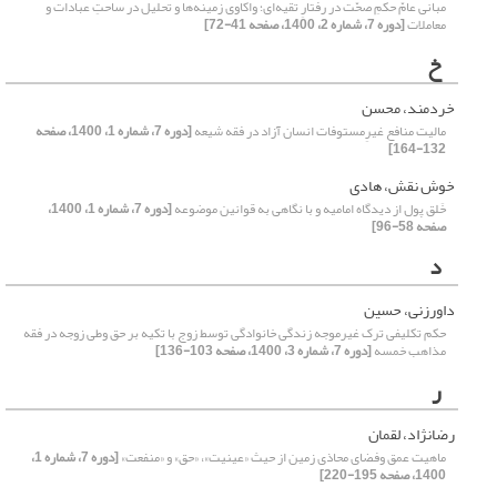
مبانی عامّ حکمِ صحّت در رفتارِ تقیه‌ای؛ واکاوی زمینه‌ها و تحلیل در ساحتِ عبادات و
معاملات
[دوره 7، شماره 2، 1400، صفحه 41-72]
خ
خردمند، محسن
مالیت منافع غیرِمستوفات انسان آزاد در فقه شیعه
[دوره 7، شماره 1، 1400، صفحه
132-164]
خوش نقش، هادی
خَلق پول از دیدگاه امامیه و با نگاهی به قوانین موضوعه
[دوره 7، شماره 1، 1400،
صفحه 58-96]
د
داورزنی، حسین
حکم تکلیفی ترک غیرموجه زندگی خانوادگی توسط زوج با تکیه بر حق وطی زوجه در فقه
مذاهب خمسه
[دوره 7، شماره 3، 1400، صفحه 103-136]
ر
رضانژاد، لقمان
ماهیت عمق وفضای محاذی زمین از حیث «عینیت»، «حق» و «منفعت»
[دوره 7، شماره 1،
1400، صفحه 195-220]