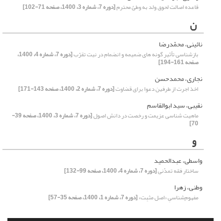
قاعده اصالت لحوق ولد به وطئ محترم
[دوره 7، شماره 3، 1400، صفحه 71-102]
ن
نائینی، محمّدرضا
بازشناسی تأثیر گونه های ضمیمه و انضمام در نیت تقرّب
[دوره 7، شماره 4، 1400،
صفحه 161-194]
نجاری، محمدحسن
اخذ اجرت از طرفین دعوا برای قضاوت
[دوره 7، شماره 2، 1400، صفحه 143-171]
نقیبی، سید ابوالقاسم
ماهیت شناسی عزیمت و رخصت در دانش اصول
[دوره 7، شماره 3، 1400، صفحه 39-
70]
و
واسطی، عبدالحمید
ساختار فقه تمدّنی
[دوره 7، شماره 4، 1400، صفحه 99-132]
وطنی، زهرا
مفهوم‌شناسیِ «اصل مثبِت»
[دوره 7، شماره 1، 1400، صفحه 35-57]