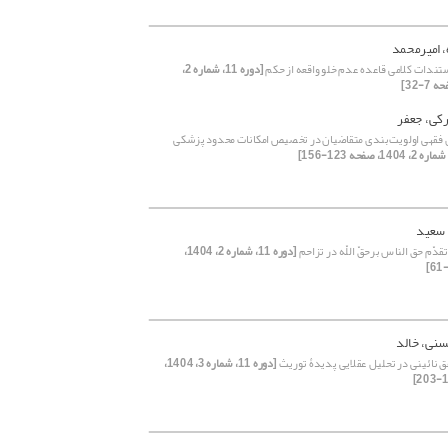
، امیرمحمد
ستندات کلامی قاعده عدم خلو واقعه از حکم
[دوره 11، شماره 2،
کی، جعفر
 فقهی اولویت‌بندی متقاضیان در تخصیص امکانات محدود پزشکی
 سعید
قدّم حق الناس برحقّ اللّه در تزاحم
[دوره 11، شماره 2، 1404،
سنی، خالد
ق نائینی در تحلیل عقلایی پدیدۀ توریث
[دوره 11، شماره 3، 1404،