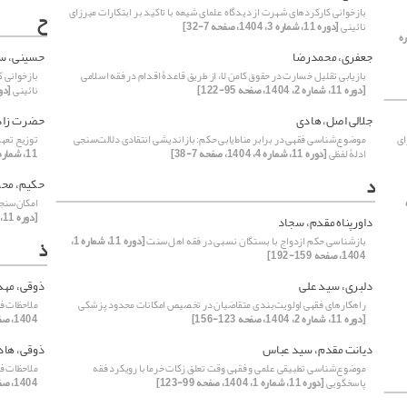
بازخوانی کارکردهای شهرت از دیدگاه علمای شیعه با تاکید بر ابتکارات میرزای
ح
نائینی
[دوره 11، شماره 3، 1404، صفحه 7-32]
ماره
جعفری، محمدرضا
حسینی، سی
بازیابی تقلیل خسارت در حقوق کامن لا، از طریق قاعدۀ اقدام در فقه اسلامی
بازخوانی ک
[دوره 11، شماره 2، 1404، صفحه 95-122]
نائینی
[دوره 11، شماره 3
جلالی اصل، هادی
حضرت زاد
ای
موضوع‌شناسی فقهی در برابر مناط‌یابی حکم: بازاندیشی انتقادی دلالت‌سنجی
توزیع تعهد
ادلۀ لفظی
[دوره 11، شماره 4، 1404، صفحه 7-38]
11، شماره 4، 1404، صفحه 147-180]
د
حکیم، مح
امکان‌سن
[دوره 11، شماره 4، 1404، صفحه 211-237]
داورپناه مقدم، سجاد
بازشناسی حکم ازدواج با بستگان نسبی در فقه اهل‌سنت
[دوره 11، شماره 1،
ذ
1404، صفحه 159-192]
دلبری، سید علی
ذوقی، مه
راهکارهای فقهی اولویت‌بندی متقاضیان در تخصیص امکانات محدود پزشکی
ملاحظات فق
[دوره 11، شماره 2، 1404، صفحه 123-156]
1404، صفحه 125-157]
دیانت مقدم، سید عباس
ذوقی، هاد
موضوع‌شناسی تطبیقی علمی و فقهی وقت تعلق زکات خرما با رویکرد فقه
ملاحظات فق
پاسخگویی
[دوره 11، شماره 1، 1404، صفحه 99-123]
1404، صفحه 125-157]