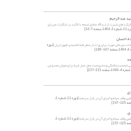
د عبد الرحیم
ارکردهای شهرت از دیدگاه علمای شیعه با تاکید بر ابتکارات میرزای
، 1404، صفحه 7-32]
ه، احسان
ات غیرمالی مورث برای وراث از منظر فقه امامیه و حقوق ایران
[دوره
مد
جی شخصیت‌یافتگی و مشروعیت جعل خیار شرط برای هوش مصنوعی
دی
هی وقف سهام و اجرای آن در بازار سرمایه
[دوره 11، شماره 1،
ی
هی وقف سهام و اجرای آن در بازار سرمایه
[دوره 11، شماره 1،