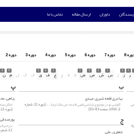
ویسندگان
داوران
ارسال مقاله
تماس با ما
وره 8
دوره 7
دوره 6
دوره 5
دوره 4
دوره 3
دوره 2
4
9
2
4
1
1
3
2
1
2
2
ر
ز
ژ
س
ش
ص
ض
ط
ظ
ع
غ
ف
ق
ک
گ
ل
م
ن
ب
پ
بهادری قلعه شیری، مهدی
پناهی، محم
عی
کاوشی نو در موضوع شناسی فقهی قاعده «من ملک ارضاً....»
[دوره 11، شماره
امکان‌سن
2، 1404، صفحه 63-93]
[دوره 11، شماره 4، 1404، صفحه 211-237]
ج
پورصدقی،
ماره
بررسی قری
11، شماره 1، 1404، صفحه 7-34]
جعفری، علی