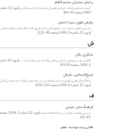
رحمان ستایش، محمدکاظم
آسیب‌شناسی کشف اعراض فقیهان متقدم از احادیث فقهی
1404، صفحه 35-66]
رفیعی علوی، سید احسان
بازیابی تقلیل خسارت در حقوق کامن لا، از طریق قاعدۀ اقدام در فقه اسلامی
[دوره 11، شماره 2، 1404، صفحه 95-122]
ش
شاکری، بلال
کاوشی نو در موضوع شناسی فقهی قاعده «من ملک ارضاً....»
[دوره 11، شما
2، 1404، صفحه 63-93]
شیخ‌الاسلامی، دانیال
راهکارهای فقهی اولویت‌بندی متقاضیان در تخصیص امکانات محدود پزشکی
[دوره 11، شماره 2، 1404، صفحه 123-156]
ف
فرهنگ دلیر، مهدی
بررسی ماهیت معدن از دیدگاه فقه شیعه
[دوره 11، شماره 1، 1404، صفحه
67-97]
فغانی بیدسوخته، جعفر