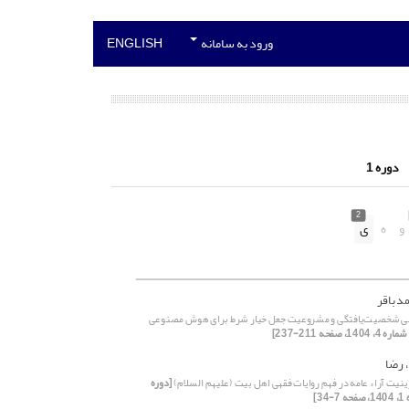
ورود به سامانه
ENGLISH
دوره 1
2
و
ه
ی
د باقر
جی شخصیت‌یافتگی و مشروعیت جعل خیار شرط برای هوش مصنوعی
 رضا
نیت آراء عامه در فهم روایات فقهی اهل بیت (علیهم السلام)
[دوره