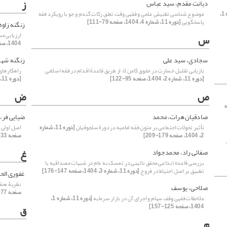
ز
دیانت مقدم، سید عباس
[دوره 11، شماره 1،
موضوع شناسی تطبیقی علمی و فقهی وقت تعلق زکات گندم و جو با رویکرد فقه
پاسخگویی
[دوره 11، شماره 4، 1404، صفحه 79-111]
زنگنه زاوه
ارزیابی م
س
1404، صفحه 7-32]
سجادی، سید علی
زنگنه شهر
بازیابی تقلیل خسارت در حقوق کامن لا، از طریق قاعدۀ اقدام در فقه اسلامی
راهکارهای
[دوره 11، شماره 2، 1404، صفحه 95-122]
[دوره 11، شماره 2، 1404، صفحه 123-156]
ص
ض
ره
صادقیان هرات، محمد
ضیایی فر،
تأثیر تحولات اجتماعی بر متون فقه امامیه در دورة سلجوقیان
[دوره 11، شماره
اصل اولی ت
2، 1404، صفحه 179-209]
صفحه 33-61]
غ
صفائی راد، محمدجواد
بررسی قاعده ابداعی محقق نائینی در تمسک به عام در شبهات مصداقیه با
تطبیق بر اصل احتیاط در فروج
[دوره 11، شماره 3، 1404، صفحه 147-176]
غفوری الح
نظریۀ محق
صلاحی، یوسف
صفحه 177-203]
ملاحظات فقهی وقف سهام و اجرای آن در بازار سرمایه
[دوره 11، شماره 1،
1404، صفحه 125-157]
ق
م