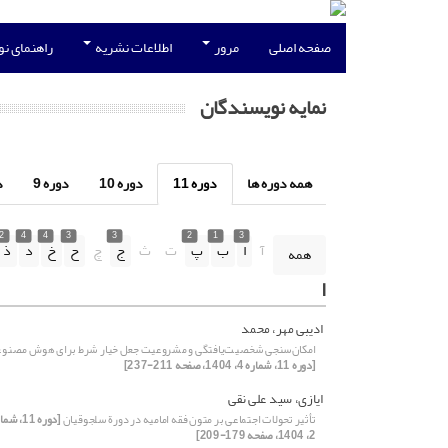
صفحه اصلی
مرور
اطلاعات نشریه
راهنمای ن
نمایه نویسندگان
همه دوره ها
دوره 11
دوره 10
دوره 9
د
2
4
4
3
3
2
1
3
آ
ا
ب
پ
ت
ث
ج
چ
ح
خ
د
ذ
همه
ا
ادیبی مهر، محمد
امکان‌سنجی شخصیت‌یافتگی و مشروعیت جعل خیار شرط برای هوش مصنو
[دوره 11، شماره 4، 1404، صفحه 211-237]
ایازی، سید علی نقی
تأثیر تحولات اجتماعی بر متون فقه امامیه در دورة سلجوقیان
[دوره 11، ش
2، 1404، صفحه 179-209]