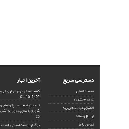
دسترسی سریع
آخرین اخبار
صفحه اصلی
کسب مقام دوم در ارزیابی 
1402-10-01
درباره نشریه
تمدید رتبه علمی پژوهشی ف
اعضای هیات تحریریه
شورای اعطای مجوز به نشر
ارسال مقاله
29
تماس با ما
برگزاری هفدهمین جلسه تح