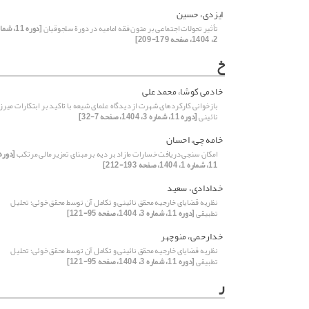
ایزدی، حسین
تأثیر تحولات اجتماعی بر متون فقه امامیه در دورة سلجوقیان
[دوره 11، ش
2، 1404، صفحه 179-209]
خ
خادمی کوشا، محمد علی
بازخوانی کارکردهای شهرت از دیدگاه علمای شیعه با تاکید بر ابتکارات میرز
نائینی
[دوره 11، شماره 3، 1404، صفحه 7-32]
خامه چی، احسان
امکان‌ سنجی دریافت خسارات مازاد بر دیه بر مبنای تعزیر مالی مرتکب
[دوره
11، شماره 1، 1404، صفحه 193-212]
خدادادی، سعید
نظریه قضایای خارجیه محقق نائینی و تکامل آن توسط محقق خوئی؛ تحلیل
تطبیقی
[دوره 11، شماره 3، 1404، صفحه 95-121]
خدارحمی، منوچهر
نظریه قضایای خارجیه محقق نائینی و تکامل آن توسط محقق خوئی؛ تحلیل
تطبیقی
[دوره 11، شماره 3، 1404، صفحه 95-121]
ر