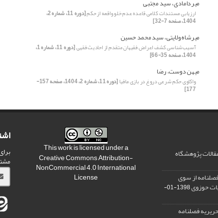
میردامادی، سید مجتبی
ارزیابی مستندات کلامی قاعده عدم خلو واقعه از حکم
[دوره 11، شماره 2،
1404، صفحه 7-32]
میرشاه ولایتی، سید محمد حسین
آسیب‌شناسی کشف اعراض فقیهان متقدم از احادیث فقهی
[دوره 11، شماره 1،
1404، صفحه 35-66]
میهن دوست، رضا
واکاوی حکم شرعی دروغ در بازی مافیا
[دوره 11، شماره 2، 1404، صفحه 157-
177]
اشت
This work is licensed under a
برای
مقالات پژوهشگاه
Creative Commons Attribution-
مشت
NonCommercial 4.0 International
صلنامه از سوی
License
یات حوزوی
1398-01-
ریریه فصلنامه