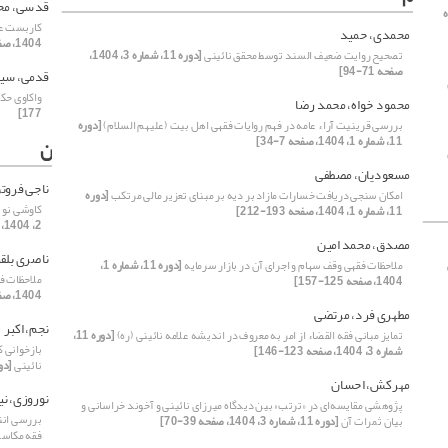
قدسی، مح
ره
کاربست عقد
محمدی، حمید
1404، صفحه 181-209]
تصحیح روایت ضعیف السند توسط محقق نائینی
[دوره 11، شماره 3، 1404،
صفحه 71-94]
قدمی، سید
واکاوی حک
محمود خواه، محمد رضا
177]
بررسی قرینیت آراء عامه در فهم روایات فقهی اهل بیت (علیهم السلام)
[دوره
11، شماره 1، 1404، صفحه 7-34]
ن
مسعودیان، مصطفی
ناجی فروتن
امکان‌ سنجی دریافت خسارات مازاد بر دیه بر مبنای تعزیر مالی مرتکب
[دوره
کاوشی نو 
11، شماره 1، 1404، صفحه 193-212]
2، 1404، صفحه 63-93]
مصدق، محمد امین
ناصری بلق
ملاحظات فقهی وقف سهام و اجرای آن در بازار سرمایه
[دوره 11، شماره 1،
ملاحظات فق
1404، صفحه 125-157]
1404، صفحه 125-157]
مطهری فرد، مرتضی
نجم، اکبر
تمایز مبانی فقه القضاء از امر به معروف در اندیشه علامه نائینی (ره)
[دوره 11،
بازخوانی ک
شماره 3، 1404، صفحه 123-146]
نائینی
[دوره 11، شماره 3
مهرکش، احسان
نوروزی، نی
پژوهشی مقایسه‌ای در «ترتب» بین دیدگاه میرزای نائینی و آخوند خراسانی و
بررسی انتق
بیان ثمرات آن
[دوره 11، شماره 3، 1404، صفحه 39-70]
فقه مکاس