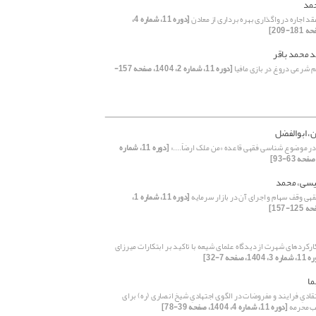
مد
 اجاره در واگذاری بهره برداری از معادن
[دوره 11، شماره 4،
 محمد باقر
م شرعی دروغ در بازی مافیا
[دوره 11، شماره 2، 1404، صفحه 157-
، ابوالفضل
در موضوع شناسی فقهی قاعده «من ملک ارضاً....»
[دوره 11، شماره
یسی، محمد
هی وقف سهام و اجرای آن در بازار سرمایه
[دوره 11، شماره 1،
ارکردهای شهرت از دیدگاه علمای شیعه با تاکید بر ابتکارات میرزای
، 1404، صفحه 7-32]
ما
ادیِ فرایند و مفروضات در الگوی اجتهادیِ شیخ انصاری (ره) برای
ب محرمه
[دوره 11، شماره 4، 1404، صفحه 39-78]