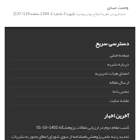
وصیت عهدی
جستاری در نظریه ایقاع بودن وصیت
[دوره 1، شماره 1، 1394، صفحه 119-137]
دسترسی سریع
صفحه اصلی
درباره نشریه
اعضای هیات تحریریه
ارسال مقاله
تماس با ما
نقشه سایت
آخرین اخبار
کسب مقام دوم در ارزیابی مقالات پژوهشگاه
1402-10-01
تمدید رتبه علمی پژوهشی فصلنامه از سوی شورای اعطای مجوز به نشریات