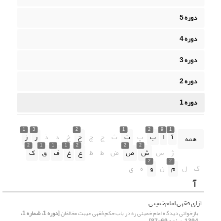
دوره 5
دوره 4
دوره 3
دوره 2
دوره 1
1
3
2
1
2
9
1
آ
ا
ب
پ
ت
ث
ج
چ
ح
خ
د
ذ
ر
ز
همه
2
1
1
1
2
2
2
ژ
س
ش
ص
ض
ط
ظ
ع
غ
ف
ق
ک
2
2
گ
ل
م
ن
و
ه
ی
آ
آرای فقهی امام‌خمینی
بازخوانی دیدگاه امام خمینی ره در باب حکم فقهی غیبت مخالفان
[دوره 1، شماره 1،