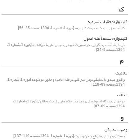
ک
کلید‌واژه: حقیقت شرعیه
کارآمدسازی مبحثِ «حقیقت شرعیه»
[دوره 1، شماره 1، 1394، صفحه 35-56]
کلیدواژه‌: فلسفۀ علم اصول
بُن‌نگرۀ «شخصیت‌گرایی» در اصول‌فقه و هویت‌یابی نظریۀ حقُ‌الطاعه
[دوره 1، شماره 1،
1394، صفحه 9-34]
م
مالکیت
واکاوی عهدی یا تملیکی‌بودنِ بیع کلی در فقه امامیه و حقوق موضوعه
[دوره 1، شماره 1،
1394، صفحه 89-118]
مخالف
بازخوانی دیدگاه امام خمینی ره در باب حکم فقهی غیبت مخالفان
[دوره 1، شماره 1،
1394، صفحه 69-87]
و
وصیت تملیکی
جستاری در نظریه ایقاع بودن وصیت
[دوره 1، شماره 1، 1394، صفحه 119-137]