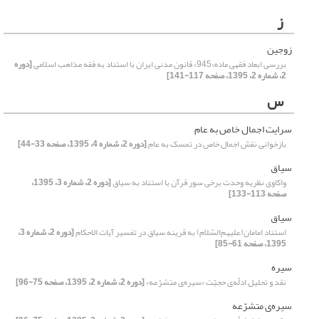
ز
زوجین
بررسی ابعاد فقهی ماده«945» قانون مدنی ایران با استناد به فقه مذاهب اسلامی
[دوره
2، شماره 2، 1395، صفحه 117-141]
س
سرایت اجمال خاص به عام
بازخوانی نقش اجمال خاص در تمسک به عام
[دوره 2، شماره 4، 1395، صفحه 33-44]
سیاق
واکاوی نظریه وحدت برخی سور قرآن با استناد به سیاق
[دوره 2، شماره 3، 1395،
صفحه 113-133]
سیاق
استناد امامان(علیهم‌السّلام) به قرینه سیاق در تفسیر آیات الاحکام
[دوره 2، شماره 3،
1395، صفحه 61-85]
سیره
نقد و تحلیل ادلّه‌ی حجیّت «سیر‌ه‌ی متشرّعه»
[دوره 2، شماره 2، 1395، صفحه 75-96]
سیره‌ی متشرّعه