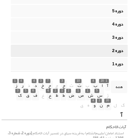
دوره 5
دوره 4
دوره 3
دوره 2
دوره 1
1
4
4
3
7
3
10
4
20
1
آ
ا
ب
پ
ت
ث
ج
چ
ح
خ
د
ذ
ر
ز
همه
3
5
6
6
2
1
2
1
1
5
ژ
س
ش
ص
ض
ط
ظ
ع
غ
ف
ق
ک
4
2
20
گ
ل
م
ن
و
ه
ی
آ
آیات الاحکام
استناد امامان(علیهم‌السّلام) به قرینه سیاق در تفسیر آیات الاحکام
[دوره 2، شماره 3،