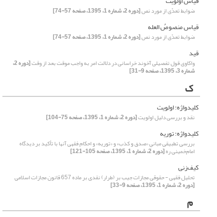
قیاس اولویت
ضوابط تعدّی از مورد نص
[دوره 2، شماره 1، 1395، صفحه 57-74]
قیاس منصوصُ العله
ضوابط تعدّی از مورد نص
[دوره 2، شماره 1، 1395، صفحه 57-74]
قید
واکاوی قول تفصیلی آخوند خراسانی در دلالت امر به واجب موقت بعد از وقت
[دوره 2،
شماره 3، 1395، صفحه 9-31]
ک
کلیدواژه: اولویت
نقد و بررسی دلیل اولویت
[دوره 2، شماره 1، 1395، صفحه 75-104]
کلیدواژه: توریه
بررسی تطبیقی مبانیِ «صدق و کذب» و «توریه» و احکام فقهی آنها با تأکید بر دیدگاه
امام‌خمینی ره
[دوره 2، شماره 1، 1395، صفحه 105-121]
کیف‌زنی
تحلیل فقهی - حقوقی مجازات جیب بر (طرار) نقدی بر ماده 657 قانون مجازات اسلامی
[دوره 2، شماره 1، 1395، صفحه 9-33]
م