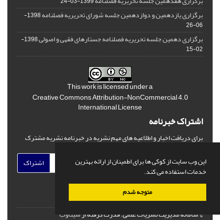
برگزاری هفدهمین جلسه تحریریه فصلنامه
1399-03-24
برگزاری یازدهمین و دوازدهمین جلسه شورای تحریریه فصلنامه
1398-
06-26
برگزاری دهمین جلسه تحریریه فصلنامه جستارهای فقهی و اصولی
1398-
02-15
This work is licensed under a
Creative Commons Attribution-NonCommercial 4.0
International License
اشتراک خبرنامه
برای دریافت اخبار و اطلاعیه های مهم نشریه در خبرنامه نشریه مشترک
شوید.
این وب سایت از کوکی ها برای اطمینان از ارائه بهترین
اشتراک
خدمات استفاده می کند.
متوجه شدم
© سامانه مدیریت نشریات علمی.
قدرت گرفته از
سیناوب