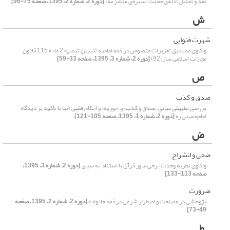
نقد و تحلیل ادلّه‌ی حجیّت «سیر‌ه‌ی متشرّعه»
[دوره 2، شماره 2، 1395، صفحه 75-96]
ش
شهرت فتوایی
واکاوی مصادیق تعزیرات منصوص در فقه امامیه (تبیین تبصره 2 ماده 115 قانون
مجازات اسلامی سال 92)
[دوره 2، شماره 3، 1395، صفحه 33-59]
ص
صدق و کذب
بررسی تطبیقی مبانیِ «صدق و کذب» و «توریه» و احکام فقهی آنها با تأکید بر دیدگاه
امام‌خمینی ره
[دوره 2، شماره 1، 1395، صفحه 105-121]
ض
ضحی و انشراح
واکاوی نظریه وحدت برخی سور قرآن با استناد به سیاق
[دوره 2، شماره 3، 1395،
صفحه 113-133]
ضرورت
پژوهشی در مصلحت و اضطرار شرعی در فقه خانواده
[دوره 2، شماره 2، 1395، صفحه
49-73]
ط