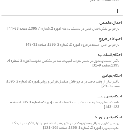
1395، صفحه 61-85]
ا
اجمال مخصص
بازخوانی نقش اجمال خاص در تمسک به عام
[دوره 2، شماره 4، 1395، صفحه 33-44]
احتیاط در فروج
بازخوانی اصل احتیاط در فروج
[دوره 2، شماره 2، 1395، صفحه 31-48]
احکام السلطانیه
تأثیر استیلای مغول بر تغییر نظرات فقهی امامیه در تشکیل حکومت
[دوره 2، شماره 4،
1395، صفحه 9-31]
احکام عبادی
تأخیر بیان از وقت حاجت در عام و خاصّ منفصل قرآنی و روایی
[دوره 2، شماره 2، 1395،
صفحه 9-29]
احکام فقهی بیمار
ماهیت بیماری مشرف به موت از دیدگاه فقه امامیه
[دوره 2، شماره 1، 1395، صفحه
123-143]
احکام فقهی توریه
بررسی تطبیقی مبانیِ «صدق و کذب» و «توریه» و احکام فقهی آنها با تأکید بر دیدگاه
امام‌خمینی ره
[دوره 2، شماره 1، 1395، صفحه 105-121]