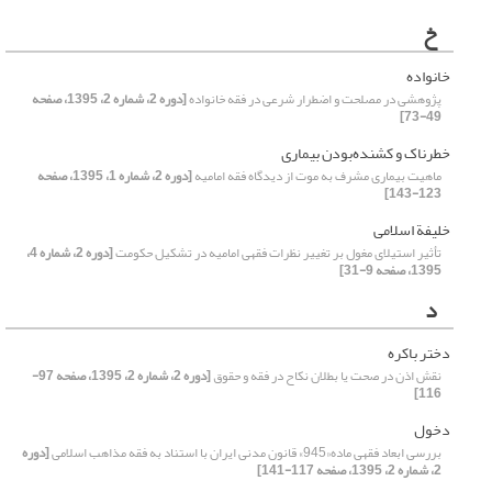
خ
خانواده
پژوهشی در مصلحت و اضطرار شرعی در فقه خانواده
[دوره 2، شماره 2، 1395، صفحه
49-73]
خطرناک و کشنده‌بودن بیماری
ماهیت بیماری مشرف به موت از دیدگاه فقه امامیه
[دوره 2، شماره 1، 1395، صفحه
123-143]
خلیفة اسلامی
تأثیر استیلای مغول بر تغییر نظرات فقهی امامیه در تشکیل حکومت
[دوره 2، شماره 4،
1395، صفحه 9-31]
د
دختر باکره
نقش اذن در صحت یا بطلان نکاح در فقه و حقوق
[دوره 2، شماره 2، 1395، صفحه 97-
116]
دخول
بررسی ابعاد فقهی ماده«945» قانون مدنی ایران با استناد به فقه مذاهب اسلامی
[دوره
2، شماره 2، 1395، صفحه 117-141]