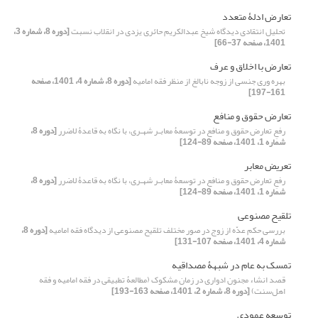
تعارض ادلۀ متعدد
تحلیل انتقادی دیدگاه شیخ عبدالکریم حائری یزدی در انقلاب نسبت
[دوره 8، شماره 3،
1401، صفحه 37-66]
تعارض با اخلاق و عرف
بهره وری جنسی از زوجه نابالغ از منظر فقه امامیه
[دوره 8، شماره 4، 1401، صفحه
161-197]
تعارض حقوق و منافع
رفعِ تعارض حقوق و منافع در توسعۀ معابـر شهـری، با نگاه به قاعدۀ لاضرر
[دوره 8،
شماره 1، 1401، صفحه 89-124]
تعریض معابر
رفعِ تعارض حقوق و منافع در توسعۀ معابـر شهـری، با نگاه به قاعدۀ لاضرر
[دوره 8،
شماره 1، 1401، صفحه 89-124]
تلقیح مصنوعی
بررسی حکم عدّه از زوج در صور مختلف تلقیح مصنوعی از دیدگاه فقه امامیه
[دوره 8،
شماره 4، 1401، صفحه 107-131]
تمسک به عام در شبهۀ مصداقیه
قصد انشاء مجنون ادواری در زمان مشکوک (مطالعۀ تطبیقی در فقه امامیه و فقه
اهل‌سنت)
[دوره 8، شماره 2، 1401، صفحه 163-193]
توسعه عمودی