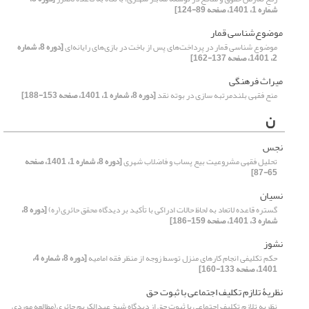
شماره 1، 1401، صفحه 89-124]
موضوع‌شناسی قمار
موضوع شناسی قمار در پرداخت‌های پس از باخت در بازی‌های رایانه‌ای
[دوره 8، شماره
2، 1401، صفحه 137-162]
میراث فرهنگی
منع فقهی بلندمرتبه سازی در بوته نقد
[دوره 8، شماره 1، 1401، صفحه 153-188]
ن
نجس
تحلیل فقهی مشروعیت بیع پساب و فاضلاب شهری
[دوره 8، شماره 1، 1401، صفحه
65-87]
نسیان
گستره قاعده لاتعاد به لحاظ حالات ادراکی با تأکید بر دیدگاه محقق حائری(ره)
[دوره 8،
شماره 3، 1401، صفحه 159-186]
نشوز
حکم تکلیفی انجام کارهای منزل توسط زوجه از منظر فقه امامیه
[دوره 8، شماره 4،
1401، صفحه 133-160]
نظریۀ تلازم تکلیف اجتماعی با ثبوت حق
نظریه تلازم تکلیف اجتماعی با ثبوت حق از دیدگاه شیخ عبدالکریم حائری(مطالعه موردی