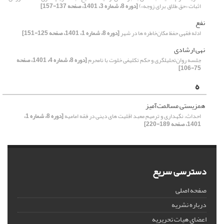
اثبات «حق طلاق برای زوجه»)
[دوره 8، شماره 3، 1401، صفحه 137-157]
نفع
ادله فقهی حفظ مکان‌خاطره ها در شهر
[دوره 8، شماره 1، 1401، صفحه 125-151]
نهی ارشادی
جلسه روان‌تحلیلگری و حکم تکلیفی خلوت با نامحرم
[دوره 8، شماره 4، 1401، صفحه
75-106]
ه
همزیستی مسالمت‌آمیز
احداث، نگهداری و ترمیم معبد اقلیت های دینی در فقه امامیه
[دوره 8، شماره 1،
1401، صفحه 189-220]
دسترسی سریع
صفحه اصلی
درباره نشریه
اعضای هیات تحریریه