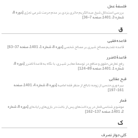
فلسفۀ عمل
بررسی استدلال شیخ عبدالکریم حائری یزدی بر عدم حرمت شرعی تجرّی
[دوره 8،
شماره 3، 1401، صفحه 7-36]
ق
قاعده فقهی
قاعده تقدیم مصالح شهری بر مصالح شخصی
[دوره 8، شماره 1، 1401، صفحه 37-63]
قاعدۀ لاضرر
رفعِ تعارض حقوق و منافع در توسعۀ معابـر شهـری، با نگاه به قاعدۀ لاضرر
[دوره 8،
شماره 1، 1401، صفحه 89-124]
قبح عقلایی
بهره وری جنسی از زوجه نابالغ از منظر فقه امامیه
[دوره 8، شماره 4، 1401، صفحه
161-197]
قمار
موضوع شناسی قمار در پرداخت‌های پس از باخت در بازی‌های رایانه‌ای
[دوره 8، شماره
2، 1401، صفحه 137-162]
ک
کلیِ جواز تصرف