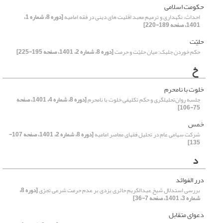
حکومت اسلامی
احداث، نگهداری و ترمیم معبد اقلیت های دینی در فقه امامیه
[دوره 8، شماره 1،
1401، صفحه 189-220]
حلیّت
حکم خوردن جلبک: میان حلیّت و حرمت
[دوره 8، شماره 2، 1401، صفحه 195-225]
خ
خلوت با نامحرم
جلسه روان‌تحلیلگری و حکم تکلیفی خلوت با نامحرم
[دوره 8، شماره 4، 1401، صفحه
75-106]
خمس
شرکت سهامی عام در تحلیل فقهای معاصر امامیه
[دوره 8، شماره 2، 1401، صفحه 107-
135]
د
درر الفوائد
بررسی استدلال شیخ عبدالکریم حائری یزدی بر عدم حرمت شرعی تجرّی
[دوره 8،
شماره 3، 1401، صفحه 7-36]
دعوای متقابل