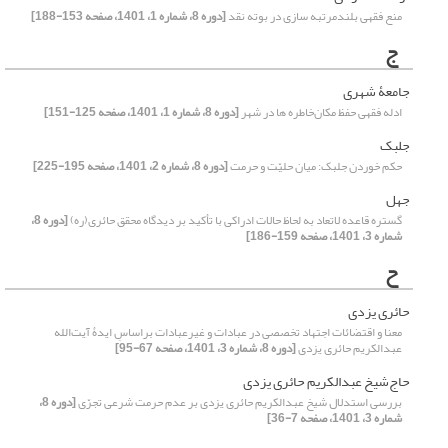
منع فقهی بلندمرتبه سازی در بوته نقد
[دوره 8، شماره 1، 1401، صفحه 153-188]
ج
جامعۀ شهری
ادله فقهی حفظ مکان‌خاطره ها در شهر
[دوره 8، شماره 1، 1401، صفحه 125-151]
جلبک
حکم خوردن جلبک: میان حلیّت و حرمت
[دوره 8، شماره 2، 1401، صفحه 195-225]
جهل
گستره قاعده لاتعاد به لحاظ حالات ادراکی با تأکید بر دیدگاه محقق حائری(ره)
[دوره 8،
شماره 3، 1401، صفحه 159-186]
ح
حائری یزدی
معنا و اقتضائات اجتهاد تخصصی در عبادات و غیرعبادات براساسِ ایدۀ آیت‌الله
عبدالکریم حائری یزدی
[دوره 8، شماره 3، 1401، صفحه 67-95]
حاج‌شیخ عبدالکریم حائری یزدی
بررسی استدلال شیخ عبدالکریم حائری یزدی بر عدم حرمت شرعی تجرّی
[دوره 8،
شماره 3، 1401، صفحه 7-36]