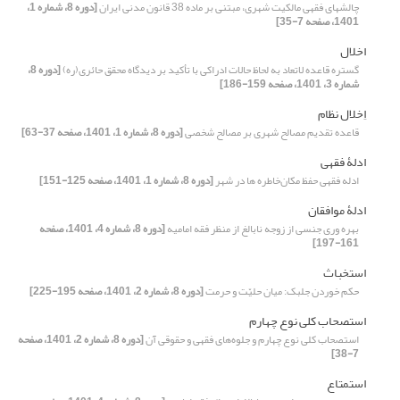
چالشهای فقهی مالکیت شهری، مبتنی بر ماده 38 قانون مدنی ایران
[دوره 8، شماره 1،
1401، صفحه 7-35]
اخلال
گستره قاعده لاتعاد به لحاظ حالات ادراکی با تأکید بر دیدگاه محقق حائری(ره)
[دوره 8،
شماره 3، 1401، صفحه 159-186]
اِخلال نظام
قاعده تقدیم مصالح شهری بر مصالح شخصی
[دوره 8، شماره 1، 1401، صفحه 37-63]
ادلۀ فقهی
ادله فقهی حفظ مکان‌خاطره ها در شهر
[دوره 8، شماره 1، 1401، صفحه 125-151]
ادلۀ موافقان
بهره وری جنسی از زوجه نابالغ از منظر فقه امامیه
[دوره 8، شماره 4، 1401، صفحه
161-197]
استخباث
حکم خوردن جلبک: میان حلیّت و حرمت
[دوره 8، شماره 2، 1401، صفحه 195-225]
استصحاب کلى نوع چهارم
استصحاب کلی نوع چهارم و جلوه‌های فقهی و حقوقی آن
[دوره 8، شماره 2، 1401، صفحه
7-38]
استمتاع