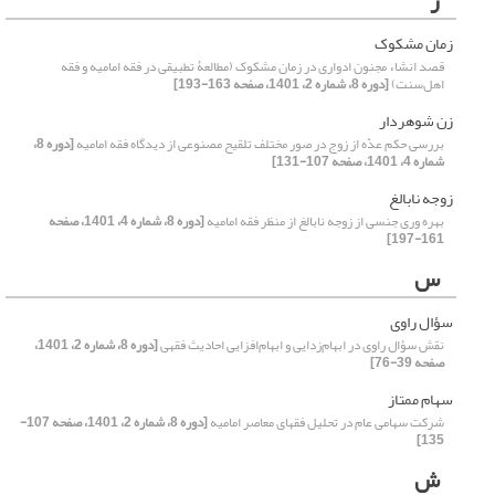
ز
زمان مشکوک
قصد انشاء مجنون ادواری در زمان مشکوک (مطالعۀ تطبیقی در فقه امامیه و فقه
اهل‌سنت)
[دوره 8، شماره 2، 1401، صفحه 163-193]
زن شوهردار
بررسی حکم عدّه از زوج در صور مختلف تلقیح مصنوعی از دیدگاه فقه امامیه
[دوره 8،
شماره 4، 1401، صفحه 107-131]
زوجه نابالغ
بهره وری جنسی از زوجه نابالغ از منظر فقه امامیه
[دوره 8، شماره 4، 1401، صفحه
161-197]
س
سؤال راوی
نقش سؤال راوی در ابهام‌زدایی و ابهام‌افزایی احادیث فقهی
[دوره 8، شماره 2، 1401،
صفحه 39-76]
سهام ممتاز
شرکت سهامی عام در تحلیل فقهای معاصر امامیه
[دوره 8، شماره 2، 1401، صفحه 107-
135]
ش