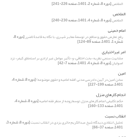
الملخص
[دوره 8، شماره 2، 1401، صفحه 226-241]
الملخص
الملخص
[دوره 8، شماره 4، 1401، صفحه 230-240]
امام خمینی
رفعِ تعارض حقوق و منافع در توسعۀ معابـر شهـری، با نگاه به قاعدۀ لاضرر
[دوره 8،
شماره 1، 1401، صفحه 89-124]
امر غیراختیاری
مشابهت سنجی نظریه «بخت اخلاقی» و «تأثیر عوامل غیر ارادی بر استحقاق کیفر» نزد
اصولیان
[دوره 8، شماره 4، 1401، صفحه 7-42]
امین
سخنِ امین در آیین دادرسی مدنی (فقه امامیه و حقوق موضوعه)
[دوره 8، شماره 4،
1401، صفحه 199-227]
انجام کارهای منزل
حکم تکلیفی انجام کارهای منزل توسط زوجه از منظر فقه امامیه
[دوره 8، شماره 4،
1401، صفحه 133-160]
انقلاب نسبت
تحلیل انتقادی دیدگاه شیخ عبدالکریم حائری یزدی در انقلاب نسبت
[دوره 8، شماره 3،
1401، صفحه 37-66]