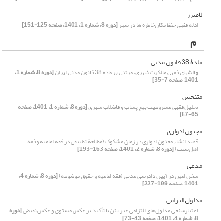
لاضرر
ادله فقهی حفظ مکان‌خاطره ها در شهر
[دوره 8، شماره 1، 1401، صفحه 125-151]
م
مادۀ 38 قانون مدنی
چالشهای فقهی مالکیت شهری، مبتنی بر ماده 38 قانون مدنی ایران
[دوره 8، شماره 1،
1401، صفحه 7-35]
متنجس
تحلیل فقهی مشروعیت بیع پساب و فاضلاب شهری
[دوره 8، شماره 1، 1401، صفحه
65-87]
مجنون ادواری
قصد انشاء مجنون ادواری در زمان مشکوک (مطالعۀ تطبیقی در فقه امامیه و فقه
اهل‌سنت)
[دوره 8، شماره 2، 1401، صفحه 163-193]
مدعی
سخنِ امین در آیین دادرسی مدنی (فقه امامیه و حقوق موضوعه)
[دوره 8، شماره 4،
1401، صفحه 199-227]
مدلول التزامی
اعتبارسنجی مدلول‌های التزامی غیر بیّن با تأکید بر عکس مستوی و عکس نقیض
[دوره
8، شماره 4، 1401، صفحه 43-73]