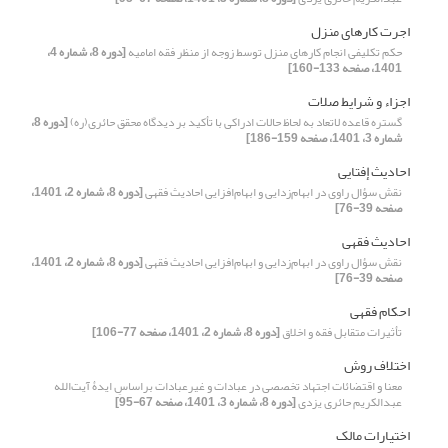
اجرت کارهای منزل
حکم تکلیفی انجام کارهای منزل توسط زوجه از منظر فقه امامیه
[دوره 8، شماره 4،
1401، صفحه 133-160]
اجزاء و شرایط صلات
گستره قاعده لاتعاد به لحاظ حالات ادراکی با تأکید بر دیدگاه محقق حائری(ره)
[دوره 8،
شماره 3، 1401، صفحه 159-186]
احادیث إفتایی
نقش سؤال راوی در ابهام‌زدایی و ابهام‌افزایی احادیث فقهی
[دوره 8، شماره 2، 1401،
صفحه 39-76]
احادیث فقهی
نقش سؤال راوی در ابهام‌زدایی و ابهام‌افزایی احادیث فقهی
[دوره 8، شماره 2، 1401،
صفحه 39-76]
احکام فقهی
تأثیرات متقابل فقه و اخلاق
[دوره 8، شماره 2، 1401، صفحه 77-106]
اختلاف روش
معنا و اقتضائات اجتهاد تخصصی در عبادات و غیرعبادات براساسِ ایدۀ آیت‌الله
عبدالکریم حائری یزدی
[دوره 8، شماره 3، 1401، صفحه 67-95]
اختیارات مالک