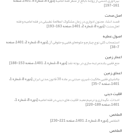
بهره وری جنسی از زوجه نابالغ از منظر فقه امامیه
[دوره 8، شماره 4، 1401، صفحه
161-197]
اصل صحت
قصد انشاء مجنون ادواری در زمان مشکوک (مطالعۀ تطبیقی در فقه امامیه و فقه
اهل‌سنت)
[دوره 8، شماره 2، 1401، صفحه 163-193]
اصول عملیه
استصحاب کلی نوع چهارم و جلوه‌های فقهی و حقوقی آن
[دوره 8، شماره 2، 1401، صفحه
7-38]
اعمار زمین
منع فقهی بلندمرتبه سازی در بوته نقد
[دوره 8، شماره 1، 1401، صفحه 153-188]
اعماق زمین
چالشهای فقهی مالکیت شهری، مبتنی بر ماده 38 قانون مدنی ایران
[دوره 8، شماره 1،
1401، صفحه 7-35]
اقلیت ‌دینی
احداث، نگهداری و ترمیم معبد اقلیت های دینی در فقه امامیه
[دوره 8، شماره 1،
1401، صفحه 189-220]
الملخص
الملخص
[دوره 8، شماره 1، 1401، صفحه 221-230]
الملخص