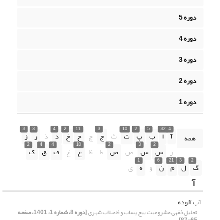
دوره 5
دوره 4
دوره 3
دوره 2
دوره 1
3
3
4
2
11
3
10
2
5
32
4
آ
ا
ب
پ
ت
ث
ج
چ
ح
خ
د
ذ
ر
ز
همه
2
4
4
10
2
3
2
ژ
س
ش
ص
ض
ط
ظ
ع
غ
ف
ق
ک
1
6
21
3
2
گ
ل
م
ن
و
ه
ی
آ
آب آلوده
تحلیل فقهی مشروعیت بیع پساب و فاضلاب شهری
[دوره 8، شماره 1، 1401، صفحه