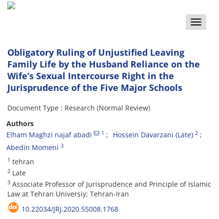
Toggle
naviga
Obligatory Ruling of Unjustified Leaving
Family Life by the Husband Reliance on the
Wife’s Sexual Intercourse Right in the
Jurisprudence of the Five Major Schools
Document Type : Research (Normal Review)
Authors
1
2
Elham Maghzi najaf abadi
Hossein Davarzani (Late)
3
Abedin Momeni
1
tehran
2
Late
3
Associate Professor of Jurisprudence and Principle of Islamic
Law at Tehran Universiy; Tehran-Iran
10.22034/JRJ.2020.55008.1768