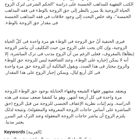
الکتب الفقهیة للمذاهب الخمسة على دراسة "الحکم الشرعی لترک الزوج
الحیاة الزوجیة بلا مبرر بالنظر إلى حق الزوجة بالوطء فی فقه المذاهب
الخمسة"، وقد خلص البحث إلى وجود خلافات فی فقه المذاهب الخمسة
فی مقدار حق الزوجة بالوطء.
فیرى الحنفیة أنّ حق الزوجة فی الوطء هو مرة واحدة فی کلّ الحیاة
الزوجیة، وإن کان یجب على الزوج من حیث التکلیف أن یباشر الزوجة
(یطأها) بالمعروف، فعلى الرغم من أن الزوج مذنب فی ترک المباشرة، إلا
أنه لا یمکن إجباره على الوطء، وعند الشافعیة لیس للزوجة حق للوطء
والزوج مختار فی هذا الصدد، ویقول المالکیة أن للزوجة حق مرة واحدة
فی کل أربع لیال، ویمکن إجبار الزوج على هذا المقدار.
ویعتقد مشهور فقهاء الشیعة وفقهاء الحنابلة بوجود حق الوطء للزوجة
مرة واحدة فی کل أربعة أشهر، وهو ما کشفنا ضعف سنده فی هذه
الدراسة، وتم إثبات نظریة الإعفاف الجنسی للزوجة من قبل الزوج (حق
المباشرة على أساس حاجات الزوجة المعروفة والمعقولة)، ونتیجة لذلک
یلتزم الزوج أن یباشر حاجات الزوجة المعقولة وعند الترک غیر المبرر
یعتبر مذنبا.
Keywords
[العربیة]
ترک الحیاة الزوجیة
حق الوطء
نشوز الزوج