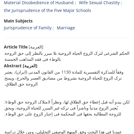
Material Disobedience of Husband
Wife Sexual Chastity
the Jurisprudence of the Five Major Schools
Main Subjects
Jurisprudence of Family
Marriage
Article Title
[العربیة]
الحکم الشرعی لترک الزوج الحیاة الزوجیة بلا مبرر بالنظر إلى حق الزوجة
بالوطء فی فقه المذاهب الخمسة
Abstract
[العربیة]
وفقاً للمذکرة التفسیریة للمادة 1130 من القانون المدنی {ایران}، یعتبر
ترک الزوج للحیاة الزوجیة بشروط من مصادیق العسر والحرج، ویمنح
الزوجة حق الطلاق.
لکن یبدو أنه قبل إعطاء حق الطلاق لها، ونظراً لامتلاک الزوجة حق الوطء؛
یُعتبر الزوج مذنباً وناشزاً فی ترکه غیر المبرر للحیاة الزوجیة، ویحق
للزوجة المطالبة بحقها فی المحکمة فی إجبار الزوج على حق الوطء.
عمدنا فی هذا البحث وفق المنهج الوصفی التحلیلی، ومن خلال دراسة