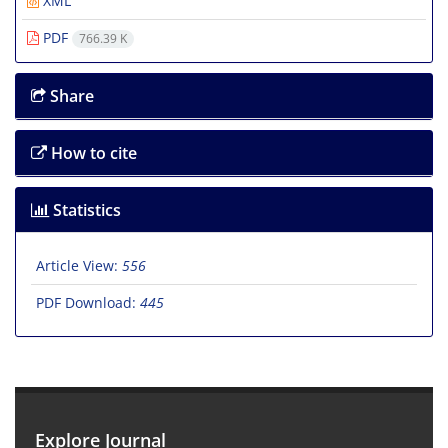
XML
PDF
766.39 K
Share
How to cite
Statistics
Article View:
556
PDF Download:
445
Explore Journal