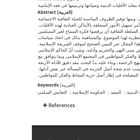
ء معابد الأقلیات الدینیة وصیانتها وترمیمها فی فقه الإمامیة
Abstract
[العربیة]
نها توفیر الظروف المناسبة للحیاة الثقافیة الاجتماعیة
أمر تسهیل الأمور المتعلقة بالأماکن العبادیة لهذه الأقلیات
هم السلطة الثقافیة أن یرفضوا فکرة السماح لغیر المسلمین
لنظریة لهذا الموضوع، والمساهمة بذلک فی اتخاذ سیاسات
هذا المجال عبر التبیین الصحیح لموقف الشریعة الإسلامیة
 مبنى النهی والتحریم وأدلته، ویثبت أنّ الحاکم الإسلامی
 والفکر للمواطنین فی المجتمع الإسلامی وبما یتوافق مع
ج الرخصة، وبناء علیه بدأ البحث بنقد دقیق للأدلة الأربعة
 ویثبت عدم صحة أصل الحرمة فی المسألة عبر نقض أدلتها
می للمصلحة فی إطار أصل حریة النشاط والفکر للمواطنین
Keywords
[العربیة]
 الدینیة
المعبد
الحکومة الإسلامیة
التعایش السلمی
References