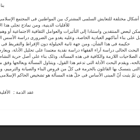
بنا
أشکال مختلفة للتعایش السلمی المشترک بین المواطنین فی المجتمع الإسلامی، وم
للأقلیات الدینیة، ومن نماذج تجلی هذا ال.
کن لبعض المنتقدین واستنادا إلى التأثیرات والعوامل الثقافیة الاجتماعیة أو و
مل على بناء أماکنهم العبادیة الخاصة، وعلیه یغدو من الضروری دراسة الأسس ا
حکیمة فی هذا الشأن، ومن جهة ثانیة الحیلولة دون الإفراط والتفریط فی .
 البحث الحالی دراسة آراء الفقهاء دراسة نقدیة معتمدا على تحلیل الأدلة، ویعارض
 الصلاحیات اللازمة والکافیة فی هذه المسألة، وذلک بناء على أصل حریة النشاط
حه، ویقدم البحث الأدلة التی تدعم هذا القول، ویتناول المسألة ویعالجها وفق منه
التی یتمسک بها القائلون بالحرمة فی کلّ من فروض البناء والصیانة والترمیم،
ن ثمّ یثبت أنّ المبنى الأساس فی حلّ هذه المسألة هو تشخیص الحاکم الإسلا
عقد الذمة
الأقلیة