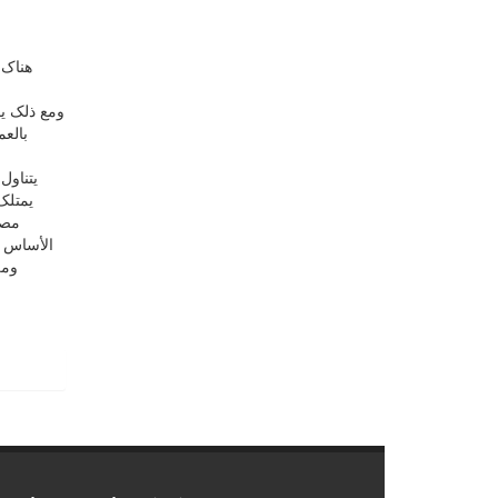
هناک 
ومع ذلک یم
بالع
یتناول
یمتلک
مصال
الأساس ،
وم.