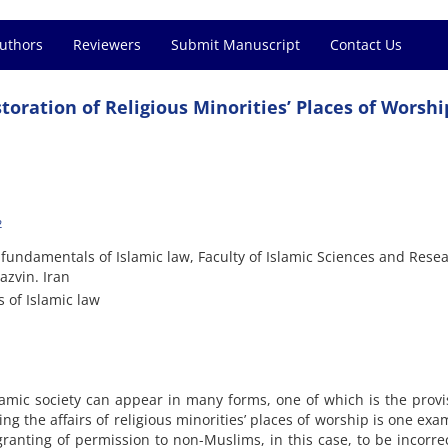
Authors
Reviewers
Submit Manuscript
Contact Us
oration of Religious Minorities’ Places of Worshi
2
fundamentals of Islamic law, Faculty of Islamic Sciences and Rese
azvin. Iran
 of Islamic law
slamic society can appear in many forms, one of which is the provi
ing the affairs of religious minorities’ places of worship is one exa
ranting of permission to non-Muslims, in this case, to be incorrec