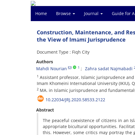
Home
Browse
Journal
Guide for 
Construction, Maintenance, and Rest
the View of Imāmī Jurisprudence
Document Type : Fiqh City
Authors
1
Mahdi Nourian
Zahra sadat Najmabadi
1
Assistant professor, Islamic jurisprudence and 
Imam Khomeini International University (IKIU), Q
2
MA. in Islamic jurisprudence and fundamentals
10.22034/JRJ.2020.58533.2122
Abstract
The peaceful coexistence of citizens in an I
appropriate bicultural opportunities. Facilitat
this. However, some critics may portray the g