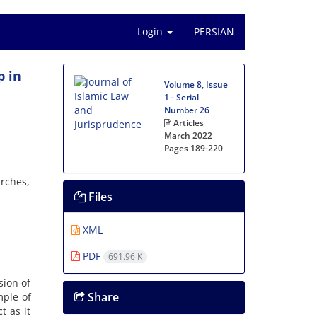
Login
PERSIAN
p in
Volume 8, Issue
1 - Serial
Number 26
Articles
March 2022
Pages
189-220
arches,
Files
XML
PDF
691.96 K
sion of
Share
mple of
t as it