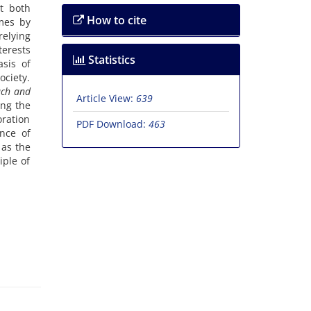
pt both
How to cite
emes by
relying
terests
Statistics
asis of
ociety.
ach and
Article View:
639
ing the
oration
PDF Download:
463
ance of
 as the
iple of