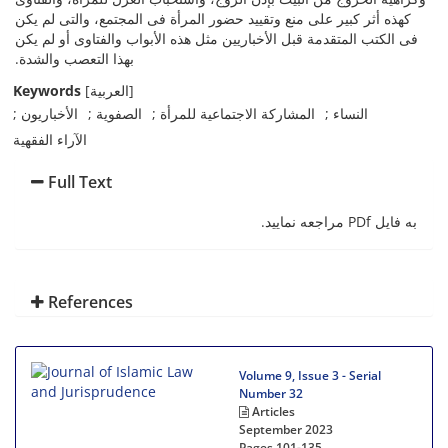
کهذه أثر کبیر على منع وتقیید حضور المرأة فی المجتمع، والتی لم یکن
فی الکتب المتقدمة قبل الأخباریین مثل هذه الأبواب والفتاوی أو لم یکن
بهذا التعصب والشدة.
Keywords
[العربیة]
النساء
المشارکة الاجتماعیة للمرأة
الصفویة
الأخباریون
الآراء الفقهیة
Full Text
به فایل PDf مراجعه نمایید.
References
Volume 9, Issue 3 - Serial
Number 32
Articles
September 2023
Pages
101-135