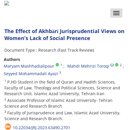
Toggle
naviga
The Effect of Akhbārī Jurisprudential Views on
Women’s Lack of Social Presence
Document Type : Research (Fast Track Review)
Authors
1
2
Maryam Mashhadialipour
Mahdi Mehrizi Toroqi
3
Seyyed Mohammadali Ayazi
1
P.HD Student in the field of Quran and Hadith Sciences,
Faculty of Law, Theology and Political Sciences, Science and
Research Unit, Islamic Azad University, Tehran-Iran
2
Associate Professor of Islamic Azad University- Tehran
Science and Research Branch
3
Faculty of Jurisprudence and Law, Islamic Azad Universtiy,
Science and Research Branch.
10.22034/JRJ.2023.63490.2701