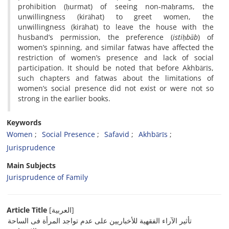
prohibition (ḥurmat) of seeing non-maḥrams, the
unwillingness (kirāhat) to greet women, the
unwillingness (kirāhat) to leave the house with the
husband’s permission, the preference (
istiḥbāb
) of
women’s spinning, and similar fatwas have affected the
restriction of women’s presence and lack of social
participation. It should be noted that before Akhbārīs,
such chapters and fatwas about the limitations of
women’s social presence did not exist or were not so
strong in the earlier books.
Keywords
Women
Social Presence
Safavid
Akhbārīs
Jurisprudence
Main Subjects
Jurisprudence of Family
Article Title
[العربیة]
تأثیر الآراء الفقهیة للأخباریین على عدم تواجد المرأة فی الساحة