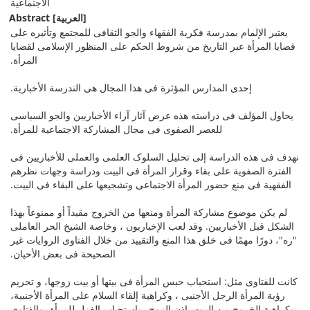
الاجتماعیة
Abstract
[العربیة]
یعتبر الإلمام بمدرسة فکریة الفقهاء والجو الثقافی للمجتمع وتأثیره على
قضایا المرأة عبر التاریخ من شروط الحکم على المنظور الإسلامی لقضایا
المرأة.
إحدى المدارس المؤثرة فی هذا المجال هی الندرسة الأخباریة.
یحاول المؤلف فی دراسته هذه عرض آثار آراء الأخباریین والجو السیاسی
للعصر الصفوی فی مجال المشارکة الاجتماعیة للمرأة.
نهدف فی هذه الدراسة إلى تحلیل السلوک العلمی والعملی للأخباریین فی
الفترة الصفویة على بقاء وقرار المرأة فی البیت ودراسة وجهات نظرهم
الفقهیة فی منع حضور المرأة الاجتماعی وتشجیعها على البقاء فی البیت.
لم یکن موضوع مشارکة المرأة ومنعها من الخروج مقیداً أو ممنوعاً بهذا
الشکل قبل الأخباریین. وقد لعب الإخباریون ، وخاصة الشیخ الحر العاملی
"ره"، دورًا مهمًا فی خلق هذا المنع والتقیید من خلال الفتاوى الروایات غیر
الصحیحة فی بعض الأحیان.
کانت للفتاوى مثل: استحباب حبس المرأة فی بیتها أو بیت زوجها، و تحریم
رؤیة المرأة الرجل الأجنبی ، وکراهیة إلقاء السلام على المرأة الأجنبیة،
وکراهیة الخروج من البیت بإذن الزوج، واستحباب الغزل للمرأة، والفتاوى