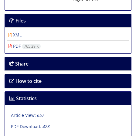
Files
XML
PDF
765.29 K
Share
How to cite
Statistics
Article View:
657
PDF Download:
423