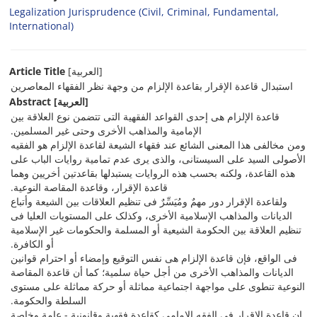
Legalization Jurisprudence (Civil, Criminal, Fundamental,
International)
Article Title
[العربیة]
استبدال قاعدة الإقرار بقاعدة الإلزام من وجهة نظر الفقهاء المعاصرین
Abstract
[العربیة]
قاعدة الإلزام هی إحدى القواعد الفقهیة التی تتضمن نوع العلاقة بین
الإمامیة والمذاهب الأخرى وحتى غیر المسلمین.
ومن مخالفی هذا المعنى الشائع عند فقهاء الشیعة لقاعدة الإلزام هو الفقیه
الأصولی السید علی السیستانی، والذی یرى عدم تمامیة روایات الباب على
هذه القاعدة، ولکنه بحسب هذه الروایات یستبدلها بقاعدتین أخریین وهما
قاعدة الإقرار، وقاعدة المقاصة النوعیة.
ولقاعدة الإقرار دور مهمٌ ومُیَسِّرٌ فی تنظیم العلاقات بین الشیعة وأتباع
الدیانات والمذاهب الإسلامیة الأخرى، وکذلک على المستویات العلیا فی
تنظیم العلاقة بین الحکومة الشیعیة أو المسلمة والحکومات غیر الإسلامیة
أو الکافرة.
فی الواقع، فإن قاعدة الإلزام هی نفس التوقیع وإمضاء أو احترام قوانین
الدیانات والمذاهب الأخرى من أجل حیاة سلمیة؛ کما أن قاعدة المقاصة
النوعیة تنطوی على مواجهة اجتماعیة مماثلة أو حرکة مماثلة على مستوى
السلطة والحکومة.
إن قاعدة الإقرار فی الفقه الإمامی کقاعدة فقهیة وقانونیة - عامة وخاصة