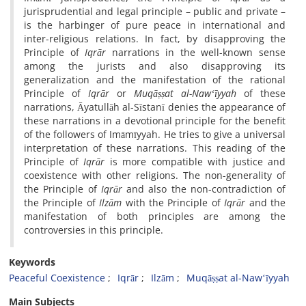
jurisprudential and legal principle – public and private –
is the harbinger of pure peace in international and
inter-religious relations. In fact, by disapproving the
Principle of
Iqrār
narrations in the well-known sense
among the jurists and also disapproving its
generalization and the manifestation of the rational
Principle of
Iqrār
or
Muqāṣṣat al-Nawʻīyyah
of these
narrations, Āyatullāh al-Sīstanī denies the appearance of
these narrations in a devotional principle for the benefit
of the followers of Imāmīyyah. He tries to give a universal
interpretation of these narrations. This reading of the
Principle of
Iqrār
is more compatible with justice and
coexistence with other religions. The non-generality of
the Principle of
Iqrār
and also the non-contradiction of
the Principle of
Ilzām
with the Principle of
Iqrār
and the
manifestation of both principles are among the
controversies in this principle.
Keywords
Peaceful Coexistence
Iqrār
Ilzām
Muqāṣṣat al-Nawʻīyyah
Main Subjects