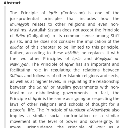
Abstract
The Principle of
Iqrār
(Confession) is one of the
jurisprudential principles that includes how the
Imāmīyyah
relates to other religions and even non-
Muslims. Āyatullāh Sīstanī does not accept the Principle
of
Ilzām
(Obligation) in its common sense among Shīʻī
jurists, and he does not consider the implication of the
aḥādīth
of this chapter to be limited to this principle.
Rather, according to these
aḥādīth
, he replaces it with
the two other Principles of
Iqrār
and
Muqāṣṣat al-
Nawʻīyyah
. The Principle of
Iqrār
has an important and
facilitating role in regulating the relations between
Shīʻahs
and followers of other Islamic religions and sects,
as well as at higher levels, in regulating the relationship
between the
Shīʻah
or Muslim governments with non-
Muslim or disbelieving governments. In fact, the
Principle of
Iqrār
is the same as signing or respecting the
laws of other religions and schools of thought for a
peaceful life. The Principle of
Muqāṣṣat al-Nawʻīyyah
also
implies a similar social confrontation or a similar
movement at the level of power and sovereignty. In
Imāmī jurisprudence, the Principle of
Iqrār
as a