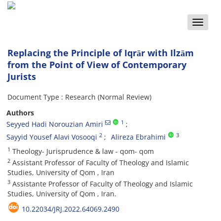
Toggle
naviga
Replacing the Principle of Iqrār with Ilzām
from the Point of View of Contemporary
Jurists
Document Type : Research (Normal Review)
Authors
1
Seyyed Hadi Norouzian Amiri
2
3
Sayyid Yousef Alavi Vosooqi
Alireza Ebrahimi
1
Theology- Jurisprudence & law - qom- qom
2
Assistant Professor of Faculty of Theology and Islamic
Studies, University of Qom , Iran
3
Assistante Professor of Faculty of Theology and Islamic
Studies, University of Qom , Iran.
10.22034/JRJ.2022.64069.2490