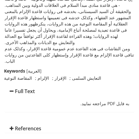
- هی قاعدة منادی مبدأ السلام فی العلاقات الدولیة وبین المذاهب.
والحقیقة أن السید السیستانی، بخدشه فی روایات قاعدة الإلزام بالمعنى
المشهور عند الفقهاء، وکذلک خدشه فی تعمیمها واستظهار قاعدة الإقرار
العقلائیة أو المقاصة النوعیة من هذه الروایات، ینکرظهور هذه الروایات
فی قاعدة تعبدیة لمصلحة أتباع الإمامیة، ویحاول أن یجعل تفسیرا عاما
لهذه الروایات؛ وهذه القراءة لقاعدة الإقرار أکثر توافقاً مع العدالة
والتعایش مع الدیانات والمذاهب الأخرى.
ومن النقاشات فی هذه القاعدة عدم عمومیة قاعدة الإقرار، وکذلک عدم
تنافی قاعدة الإلزام مع قاعدة الإقرار وإستظهار کلی القاعدتین من روایات
الباب.
Keywords
[العربیة]
التعایش السلمی
الإقرار
الإلزام
المقاصة النوعیة
Full Text
به فایل PDF مراجعه نمایید.
References