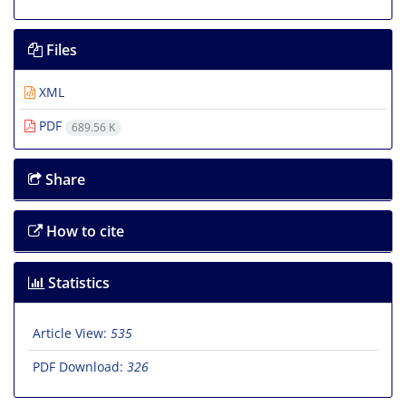
Files
XML
PDF
689.56 K
Share
How to cite
Statistics
Article View:
535
PDF Download:
326