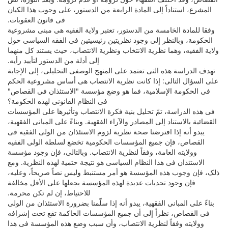
المشرع، استناداً إلى المادة الرابعة من الدستور، على وجوب هذا الکیان
فی قانون العقوبات.
وفقا للمادة الخامسة من الدستور، تعتبر ولایة الفقیه هی مبنى مشروعیة
الحکومة، وبالنظر إلى وجود نظریتین رئیسیتین فی الفقه السیاسی حول
ولایة الفقیه، وهما نظریة الانتخاب ونظریة الانتصاب، حیث یستند کل منهما
إلى أدلة من الدستور لتأیید رأیه.
تهدف الدراسة هذه التی تعتمد على المنهج الوصفی التحلیلی، إلى الإجابة
على السؤال التالی: إذا کانت نظریة الانتصاب هی أساس مشروعیة الحکم
فی الحکومة الإسلامیة، فما هو وضع مؤسسة "الاستئذان فی القصاص"
فی النظام القانونی لهذه الحکومة؟
فی هذه الدراسة، تمّ تحلیل بنیة فکرة الانتصاب وتأثیرها على المؤسسات
القضائیة بالاستناد إلى المصادر والآراء الفقهیة. وبناءً على المبانی الفقهیة،
یبدو أنه إذا افترضنا صحة نظریة لزوم الاستئذان من الولی الفقیه فی
القصاص، فإن جمیع المؤسسات الحکومیة تخضع لسلطة الولی الفقیه
وولایته العامة، وفقاً لنظریة الانتصاب. وبالتالی، فإن وجود مؤسسة
الاستئذان فی هذا النظام السیاسی هو نتیجة حتمیة لهذه النظریة. ومع
ذلک، فإن وجوب هذه المؤسسة هو أمر مستنبط ولیس نصاً صریحاً، وعلیه،
فإن وجود تحدیات عدیدة لهذه المؤسسة یجعلها على الأقل مخالفة
للاحتیاط، إن لم تکن محرمة.
بناءً على المبانی الفقهیة، یبدو أنه إذا سلّمنا بضرورة الاستئذان من الولی
فی القصاص، نظراً إلى أن جمیع المؤسسات الحاکمة تقع تحت إشرافه
وولایته وفقاً لنظریة الانتصاب، وأن سبب وضع هذه المؤسسة فی هذا