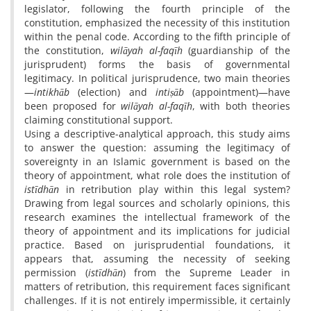
legislator, following the fourth principle of the
constitution, emphasized the necessity of this institution
within the penal code. According to the fifth principle of
the constitution,
wilāyah al-faqīh
(guardianship of the
jurisprudent) forms the basis of governmental
legitimacy. In political jurisprudence, two main theories
—
intikhāb
(election) and
intiṣāb
(appointment)—have
been proposed for
wilāyah al-faqīh
, with both theories
claiming constitutional support.
Using a descriptive-analytical approach, this study aims
to answer the question: assuming the legitimacy of
sovereignty in an Islamic government is based on the
theory of appointment, what role does the institution of
istīdhān
in retribution play within this legal system?
Drawing from legal sources and scholarly opinions, this
research examines the intellectual framework of the
theory of appointment and its implications for judicial
practice. Based on jurisprudential foundations, it
appears that, assuming the necessity of seeking
permission (
istīdhān
) from the Supreme Leader in
matters of retribution, this requirement faces significant
challenges. If it is not entirely impermissible, it certainly