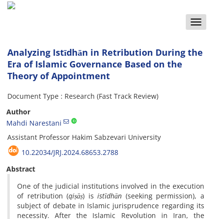
Toggle
naviga
Analyzing Istīdhān in Retribution During the
Era of Islamic Governance Based on the
Theory of Appointment
Document Type : Research (Fast Track Review)
Author
Mahdi Narestani
Assistant Professor Hakim Sabzevari University
10.22034/JRJ.2024.68653.2788
Abstract
One of the judicial institutions involved in the execution
of retribution (
qiṣāṣ
) is
istīdhān
(seeking permission), a
subject of debate in Islamic jurisprudence regarding its
necessity. After the Islamic Revolution in Iran, the