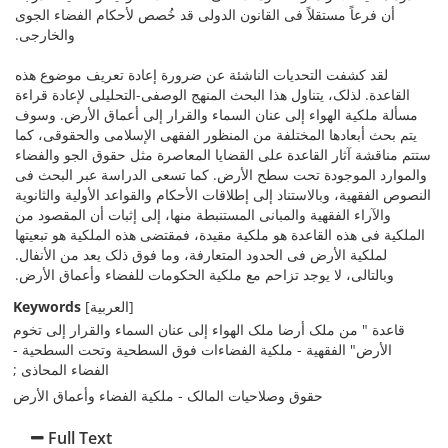
أن فرعاً مستقلاً فی القانون الدولی قد خُصص لأحکام الفضاء الجوی
والخارجی.
لقد کشفت التحدیات الناشئة عن ضرورة إعادة تعریف موضوع هذه
القاعدة. لذلک، یتناول هذا البحث المنهج الوصفی-التحلیلی لإعادة قراءة
مسألة ملکیة الهواء إلى عنان السماء والقرار إلى أعماق الأرض. وسوف
یتم بحث أبعادها المختلفة من المنظور الفقهی الإسلامی والحقوقی، کما
ستتم مناقشة آثار القاعدة على القضایا المعاصرة مثل حقوق الجو والفضاء
والموارد الموجودة تحت سطح الأرض. کما تسعى الدراسة عبر البحث فی
النصوص الفقهیة، وبالاستناد إلى إطلاقات الأحکام والقواعد الأولیة والثانویة
والآراء الفقهیة والمبانی المستنبطة منها، إلى إثبات أن المقصود من
الملکیة فی هذه القاعدة هو ملکیة مقیدة، فمقتضى هذه الملکیة هو تبعیتها
لملکیة الأرض فی الحدود المتعارفة، وما فوق ذلک یعد من الأنفال.
وبالتالی، لا یوجد تزاحم مع ملکیة الحکومات للفضاء وأعماق الأرض.
Keywords
[العربیة]
قاعدة " من ملک أرضا ملک الهواء إلى عنان السماء والقرار إلى تخوم
الأرض" الفقهیة - ملکیة الفضاءات فوق السطحیة وتحت السطحیة -
الفضاء المحاذی
حقوق وصلاحیات المالک - ملکیة الفضاء وأعماق الأرض
Full Text