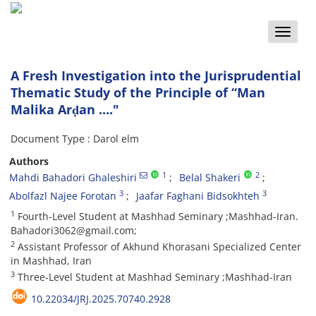
Toggle
naviga
A Fresh Investigation into the Jurisprudential
Thematic Study of the Principle of “Man
Malika Arḍan ...."
Document Type : Darol elm
Authors
1
2
Mahdi Bahadori Ghaleshiri
Belal Shakeri
3
3
Abolfazl Najee Forotan
Jaafar Faghani Bidsokhteh
1
Fourth-Level Student at Mashhad Seminary ;Mashhad-Iran.
Bahadori3062@gmail.com;
2
Assistant Professor of Akhund Khorasani Specialized Center
in Mashhad, Iran
3
Three-Level Student at Mashhad Seminary ;Mashhad-Iran
10.22034/JRJ.2025.70740.2928