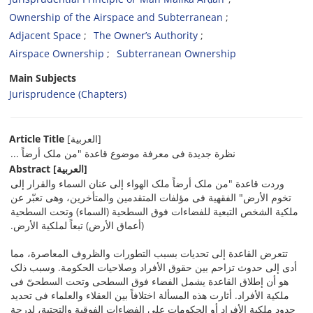
Ownership of the Airspace and Subterranean
Adjacent Space
The Owner’s Authority
Airspace Ownership
Subterranean Ownership
Main Subjects
Jurisprudence (Chapters)
Article Title
[العربیة]
نظرة جدیدة فی معرفة موضوع قاعدة "من ملک أرضاً ...
Abstract
[العربیة]
وردت قاعدة "من ملک أرضاً ملک الهواء إلى عنان السماء والقرار إلى
تخوم الأرض" الفقهیة فی مؤلفات المتقدمین والمتأخرین، وهی تعبّر عن
ملکیة الشخص التبعیة للفضاءات فوق السطحیة (السماء) وتحت السطحیة
(أعماق الأرض) تبعاً لملکیة الأرض.
تتعرض القاعدة إلى تحدیات بسبب التطورات والظروف المعاصرة، مما
أدى إلى حدوث تزاحم بین حقوق الأفراد وصلاحیات الحکومة. وسبب ذلک
هو أن إطلاق القاعدة یشمل الفضاء فوق السطحی وتحت السطحیّ فی
ملکیة الأفراد. أثارت هذه المسألة اختلافاً بین العقلاء والعلماء فی تحدید
حدود ملکیة الأفراد أو الحکومات على الفضاءات الفوقیة والتحتیة، لدرجة