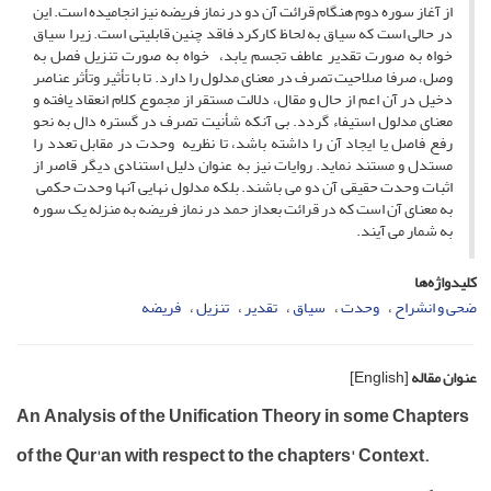
از آغاز سوره دوم هنگام قرائت آن دو در نماز فریضه نیز انجامیده است. این
در حالی است که سیاق به لحاظ کارکرد فاقد چنین قابلیتی است. زیرا سیاق
خواه به صورت تقدیر عاطف تجسم یابد، خواه به صورت تنزیل فصل به
وصل، صرفا صلاحیت تصرف در معنای مدلول را دارد. تا با تأثیر وتأثر عناصر
دخیل در آن اعم از حال و مقال، دلالت مستقر از مجموع کلام انعقاد یافته و
معنای مدلول استیفاء گردد. بی آنکه شأنیت تصرف در گستره دال به نحو
رفع فاصل یا ایجاد آن را داشته باشد، تا نظریه وحدت در مقابل تعدد را
مستدل و مستند نماید. روایات نیز به عنوان دلیل استنادی دیگر قاصر از
اثبات وحدت حقیقی آن دو می باشند. بلکه مدلول نهایی آنها وحدت حکمی
به معنای آن است که در قرائت بعداز حمد در نماز فریضه به منزله یک سوره
به شمار می آیند.
کلیدواژه‌ها
ضحی و انشراح
وحدت
سیاق
تقدیر
تنزیل
فریضه
عنوان مقاله
[English]
An Analysis of the Unification Theory in some Chapters
of the Qur'an with respect to the chapters' Context.