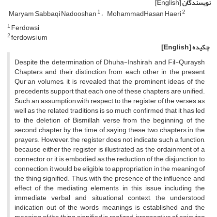
نویسندگان
[English]
1
2
Maryam Sabbaqi Nadooshan
MohammadHasan Haeri
1
Ferdowsi
2
ferdowsi um
چکیده
[English]
Despite the determination of Dhuha-Inshirah and Fil-Quraysh
Chapters and their distinction from each other in the present
Qur’an volumes, it is revealed that the prominent ideas of the
precedents support that each one of these chapters are unified.
Such an assumption with respect to the register of the verses as
well as the related traditions is so much confirmed that it has led
to the deletion of Bismillah verse from the beginning of the
second chapter by the time of saying these two chapters in the
prayers. However, the register does not indicate such a function,
because either the register is illustrated as the ordainment of a
connector or it is embodied as the reduction of the disjunction to
connection, it would be eligible to appropriation in the meaning of
the thing signified. Thus, with the presence of the influence and
effect of the mediating elements in this issue including the
immediate verbal and situational context, the understood
indication out of the words meanings is established and the