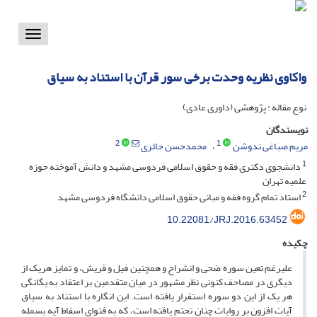
Toggle
vigation
واکاوی نظریه وحدت برخی سور قرآن با استناد به سیاق
نوع مقاله : پژوهشی (داوری عادی)
نویسندگان
2
1
مریم صباغی ندوشن
محمدحسن حائری
1
دانشجوی دکتری فقه و حقوق اسلامی فردوسی مشهد و دانش آموخته حوزه
علمیه تهران
2
استاد تمام گروه فقه و مبانی حقوق اسلامی دانشگاه فردوسی مشهد
10.22081/JRJ.2016.63452
چکیده
علیرغم تعین سوره ضحی و انشراح و همچنین فیل و قریش، و تمایز هریک از
دیگری در مصاحف کنونی نظر مشهور در میان متقدمین بر اعتقاد به یگانگی
هر یک از این دو سوره استقرار یافته است. این انگاره با استناد به سیاق
آیات افزون بر روایات چنان تحتم یافته است، که به فتوای اسقاط آیه بسمله