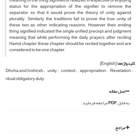
meaning of the thing signified is realized, irrespective of enjoying
status for the appropriation of the signifier to remove the
separator, so that it would prove the theory of unity against
plurality. Similarly, the traditions fail to prove the true unity of
these two as other indicating reasons. However, their ending
thing signified indicated the single unified precept and judgment
meaning that while performing the daily prayers, after reciting
Hamd chapter, these chapter should be recited together and are
considered to be one chapter.
کلیدواژه‌ها
[English]
Dhuha and Inshirah
unity
context
appropriation
Revelation
ritual obligatory duty
اصل مقاله
به فایل
PDF
مراجعه فرمایید.
مراجع