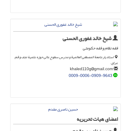
شیخ خالد غفوری الحسنی
فقه نظام و فقه حکومتی
استادیار جامعة المصطفی العالمیة و مدرس سطوح عالی حوزه علمیۀ نجف و قم.
عراق.
gmail.com
khaled110g
0009-0006-0909-9643
اعضای هیات تحریریه