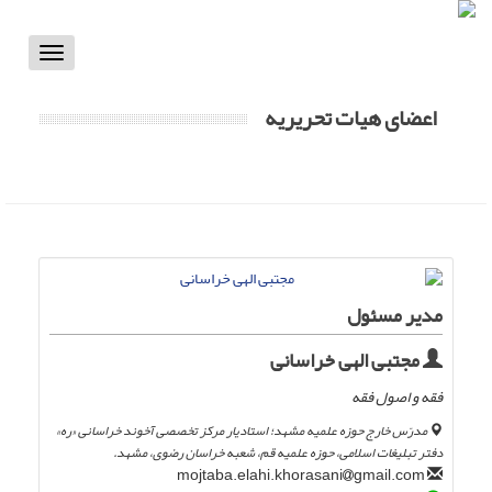
Toggle
vigation
اعضای هیات تحریریه
مدیر مسئول
مجتبی الهی خراسانی
فقه و اصول فقه
مدرّس خارج حوزه علمیه مشهد؛ استادیار مرکز تخصصی آخوند خراسانی «ره»
دفتر تبلیغات اسلامی، حوزه علمیه قم، شعبه خراسان رضوی، مشهد.
gmail.com
mojtaba.elahi.khorasani