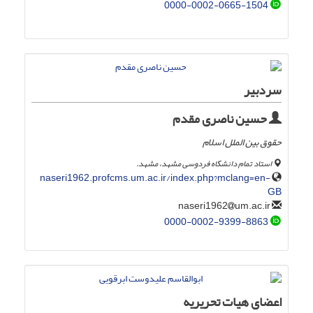
0000-0002-0665-1504
سردبیر
حسین ناصری مقدم
حقوق بین الملل اسلام
استاد تمام دانشگاه فردوسی مشهد، مشهد.
naseri1962.profcms.um.ac.ir/index.php?mclang=en-
GB
um.ac.ir
naseri1962
0000-0002-9399-8863
اعضای هیات تحریریه