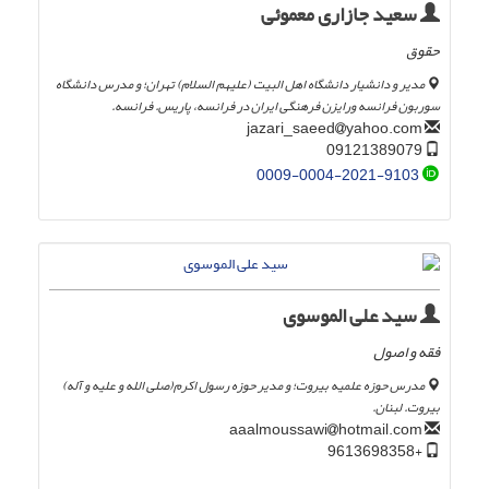
سعید جازاری معموئی
حقوق
مدیر و دانشیار دانشگاه اهل البیت (علیهم السلام) تهران؛ و مدرس دانشگاه
سوربون فرانسه ورایزن فرهنگی ایران در فرانسه، پاریس. فرانسه.
yahoo.com
jazari_saeed
09121389079
0009-0004-2021-9103
سید علی الموسوی
فقه و اصول
مدرس حوزه علمیه بیروت؛ و مدیر حوزه رسول اکرم(صلی الله و علیه و آله)
بیروت. لبنان.
hotmail.com
aaalmoussawi
+9613698358