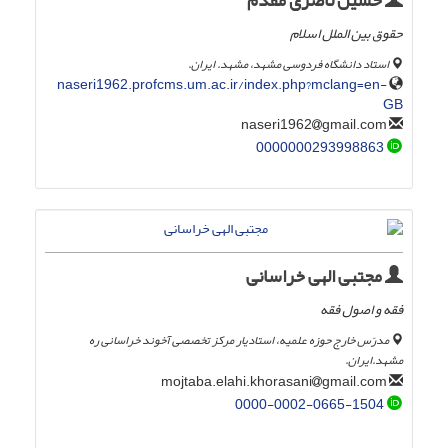
حسین ناصری مقدم
حقوق بین الملل اسلام
استاد دانشگاه فردوسی مشهد، مشهد. ایران.
naseri1962.profcms.um.ac.ir/index.php?mclang=en-
GB
gmail.com
naseri1962
0000000293998863
مجتبی الهی خراسانی
فقه و اصول فقه
مدرّس خارج حوزه علمیه، استادیار مرکز تخصصی آخوند خراسانی ره
مشهد.ایران.
gmail.com
mojtaba.elahi.khorasani
0000-0002-0665-1504