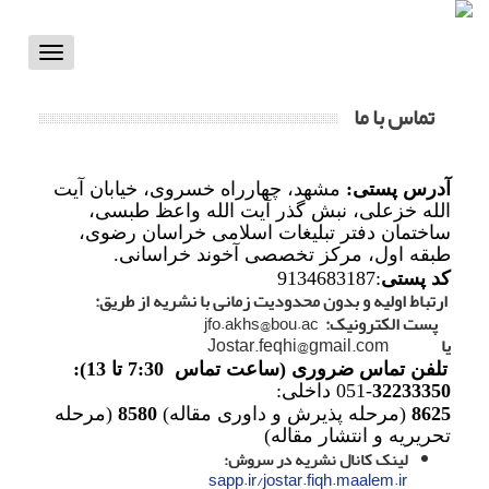
Toggle
vigation
تماس با ما
آدرس پستی:
مشهد، چهارراه خسروی، خیابان آیت
الله خزعلی، نبش گذر آیت الله واعظ طبسی،
ساختمان دفتر تبلیغات اسلامی خراسان رضوی،
طبقه اول، مرکز تخصصی آخوند خراسانی.
کد پستی
:9134683187
ارتباط اولیه و بدون محدودیت زمانی با نشریه از طریق:
پست الکترونیک:
jfo.akhs@bou.ac
یا
Jostar.feqhi@gmail.com
تلفن تماس ضروری (ساعت تماس 7:30 تا 13):
32233350
-051 داخلی:
8625
(مرحله پذیرش و داوری مقاله)
8580
(مرحله
تحریریه و انتشار مقاله)
لینک کانال نشریه در سروش:
sapp.ir/jostar.fiqh.maalem.ir