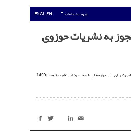
ورود به سامانه
ENGLISH
جوز به نشریات حوزوی
با تمدید رتبه فصلنامه علمی پژوهشی جستارهای فقهی و اصولی وابسته به دفتر تبلیغات اسلامی خراسان رضوی از سوی شورای اعطای مجوزها و امتیازات علمی شورای عالی حوزه های علمیه مجوز این نشریه تا سال 1400