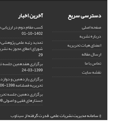
دسترسی سریع
آخرین اخبار
صفحه اصلی
کسب مقام دوم در ارزیابی 
1402-10-01
درباره نشریه
تمدید رتبه علمی پژوهشی ف
اعضای هیات تحریریه
شورای اعطای مجوز به نشر
ارسال مقاله
29
تماس با ما
برگزاری هفدهمین جلسه تح
1399-03-24
نقشه سایت
برگزاری یازدهمین و دواز
تحریریه فصلنامه
1398-06-26
برگزاری دهمین جلسه تحری
جستارهای فقهی و اصولی
2-15
© سامانه مدیریت نشریات علمی.
قدرت گرفته از
سیناوب