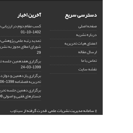
دسترسی سریع
آخرین اخبار
صفحه اصلی
کسب مقام دوم در ارزیابی 
1402-10-01
درباره نشریه
تمدید رتبه علمی پژوهشی ف
اعضای هیات تحریریه
شورای اعطای مجوز به نشر
ارسال مقاله
29
تماس با ما
برگزاری هفدهمین جلسه تح
1399-03-24
نقشه سایت
برگزاری یازدهمین و دواز
تحریریه فصلنامه
1398-06-26
برگزاری دهمین جلسه تحری
جستارهای فقهی و اصولی
2-15
© سامانه مدیریت نشریات علمی.
قدرت گرفته از
سیناوب