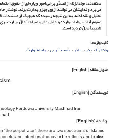
معتقدند: «ولدالزنا» از تصدّی برخی امور و پاره ­ای از حقوق اجتما
می ­برد و نه ایشان می ­توانند از وی چیزی به ارث برند. نوشتار
تحلیل و نقد ادله، به این نتیجه رسیده که هیچ­یک از مستندات ق
عموم آیات، روایات وارده و دلیل عقل، صراحتاً دالّ بر ارث ­بری و
شدیداً محلّ تردید است.
کلیدواژه‌ها
ولدالزنا
پدر
مادر
نسب شرعی
رابطه توارث
عنوان مقاله
[English]
icism
نویسندگان
[English]
heology, Ferdowsi University, Mashhad, Iran
shhad
چکیده
[English]
in “the perpetrator”, there are two spectrums of Islamic
oseful and intentional behavior he reflects, and b) bliss