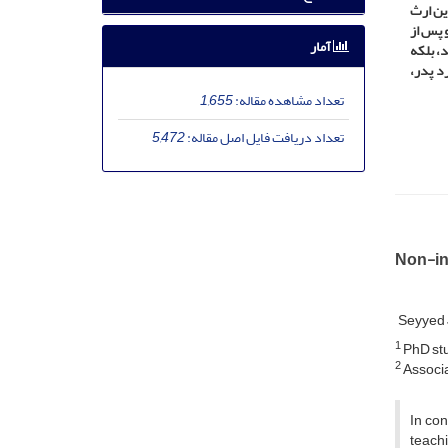
دین ارث
و پس از
آمار
، بلکه
رد پدر،
تعداد مشاهده مقاله:
1,655
تعداد دریافت فایل اصل مقاله:
5,472
Non-inh
Seyyed
1
PhD stu
2
Associa
In con
teachi