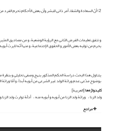
2) أنّ السعادة والشقاء أمر ذاتی للبشر وأن بعض الأحکام تحرم الفرد من بعض الحقوق و الإمتیازات دون اختیاره.
و تتفق تعلیمات الفرض الثانی مع الرؤیة الوضعیة، و من مصادیق المثیر 
یحرم من تولیه بعض الأمور و الحقوق الإجتماعیة، و منها أنّه لایرث أبویه
یتناول هذا البحث دراسة الحکم المذکور بنهج وصفی تحلیلی و بنظرة محور
بوضوح مدّعی عدم وراثة الولد غیر الشرعی من أبویه أبداً، و أمّا وراثة ال
کلیدواژه‌ها
[العربیة]
ولد الزنا
وراثة ولد الزنا من أبویه و أبویه منه
أدلّة توارث ولد الزنا و
مراجع