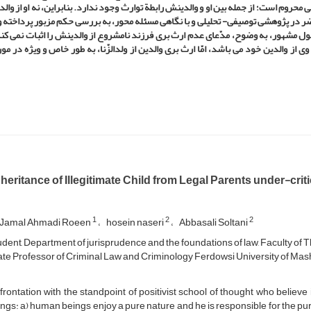
عی محروم است؛ از جمله بین او و والدینش رابطة توارث وجود ندارد. بنابراین، نه او از وال
 حاضر در پژوهشی توصیفی- تحلیلی و با نگاهی مسئله محور، به بررسی حکم مزبور پرداخته 
ول مشهور، به ­وضوح، مدّعای عدم ارث ­بری فرزند نامشروع از والدینش را اثبات نمی­ کند
ی از والدین خود می ­باشد، امّا ارث ­بری والدین از ولدالزّنا، به­ طور خاص و ویژه در مو
eritance of Illegitimate Child from Legal Parents under-crit
1
2
2
 Jamal Ahmadi Roeen
hosein naseri
Abbasali Soltani
dent, Department of jurisprudence and the foundations of law, Faculty of T
te Professor of Criminal Law and Criminology Ferdowsi University of Ma
frontation with the standpoint of positivist school of thought who believe 
ngs: a) human beings enjoy a pure nature and he is responsible for the purp