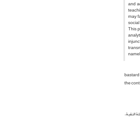
and a
teachi
may fa
social
This p
analy
injunc
transm
namely
bastard
the cont
ة النقیة،