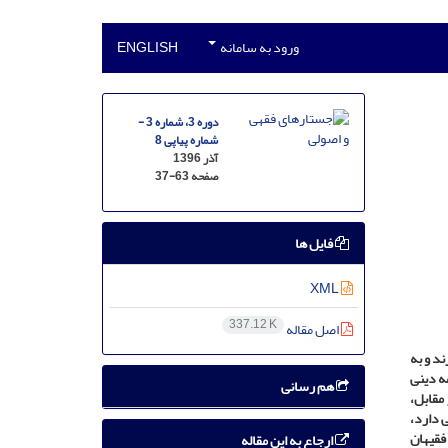
ورود به سامانه
ENGLISH
دوره 3، شماره 3 -
شماره پیاپی 8
آذر 1396
صفحه
37-63
فایل ها
XML
337.12 K
اصل مقاله
ند و به
ه‏ دینی
هم رسانی
 مقابل،
‏ دارد،
فقیهان
ارجاع به این مقاله