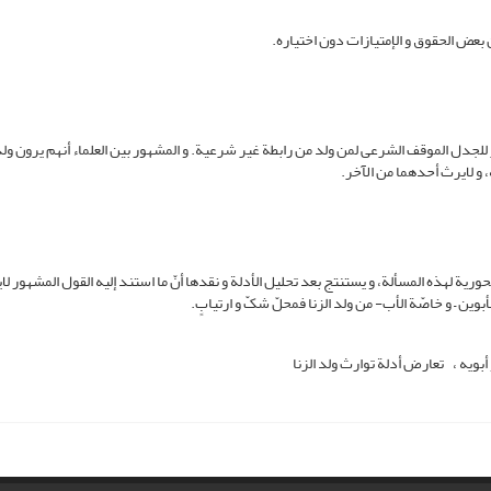
للجدل الموقف الشرعی لمن ولد من رابطة غیر شرعیة. و المشهور بین العلماء أنهم یرون ولد 
، و لایرث أحدهما من الآخر.
یة لهذه المسألة، و یستنتج بعد تحلیل الأدلة و نقدها أنّ ما استند إلیه القول المشهور لا
أبوین – و خاصّة الأب- من ولد الزنا فمحلّ شکّ و ارتیابٍ.
 أبویه
تعارض أدلة توارث ولد الزنا