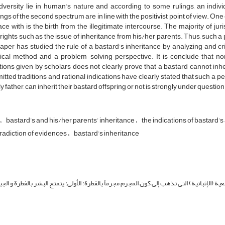
dversity lie in human’s nature and according to some rulings, an indiv
ngs of the second spectrum are in line with the positivist point of view. One
ce with is the birth from the illegitimate intercourse. The majority of ju
 rights such as the issue of inheritance from his/her parents. Thus, such a
aper has studied the rule of a bastard’s inheritance by analyzing and cri
tical method and a problem-solving perspective. It is conclude that n
tions given by scholars does not clearly prove that a bastard cannot inher
itted traditions and rational indications have clearly stated that such a p
 father, can inherit their bastard offspring or not is strongly under question
bastard’s and his/her parents’ inheritance
the indications of bastard’
radiction of evidences
bastard’s inheritance
 (الإثباتیة) التی تذهب إلی کون المجرم مجرماً بالفطرة: الأولی: یتمتع البشر بالفطرة و الجبل