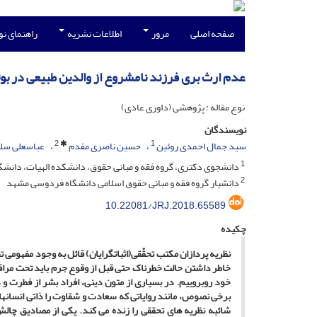
صفحه اصلی
مرور
اطلاعات نشریه
راهنمای ن
عدم ارث بری فرزند نامشروع از والدین طبیعی در بوت
نوع مقاله : پژوهشی (داوری عادی)
نویسندگان
2
1
سید جمال احمدی روئین
حسین ناصری مقدم
عباسعلی سلط
1
دانشجوی دکتری، گروه فقه و مبانی حقوق، دانشکده الهیات، دانش
2
دانشیار گروه فقه و مبانی حقوق اسلامی دانشگاه فردوسی مشهد
10.22081/JRJ.2018.65589
چکیده
نظریه ­پردازان مکتب تحقّقی(اثبات­گرایان) قائل به وجود مفهومی ت
خاطر داشتن حالت خطرناک حتی قبل از وقوع جرم باید تحت مراقبت و
خود روبروییم. در بسیاری از متون دینی، افراد بشر از فطرت و در
برخی نصوص، مانند روایاتی که سعادت و شقاوت را ذاتی انسان‏ها م
شائبه‏ نظریه‏ های تحققی را زنده می‏ کند. یکی از مصادیق چا