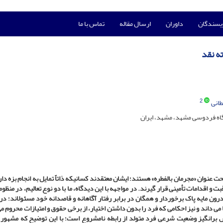
ویسندگان
داوران
ارسال مقاله
تماس با ما
ه نقد
2
انی
گاه فردوسی مشهد، مشهد، ایران
حت عنوان «مجرمان بالفطره» هستند؛ ایشان معتقدند کسانی­که ذاتاً تمایل به انجام بزه دار
 اقدامات تأمینی قرار گیرند. در مواجهه با این دیدگاه، ما با دو نوع تعالیم، در منظوم
ون‏ مایه‏ پاک برخوردار و همگان در برابر رفتار آگاهانه و قاصدانه‏ خود مسئول­اند؛ در
ی ‏داند و نیز احکامی که فرد را بدون داشتن اختیار، از برخی حقوق و امتیازات محروم می
لش ­برانگیز وضعیت شرعی فرد متولد از رابطه نامشروع است؛ با این توضیح که مشهور 