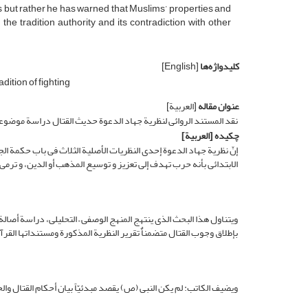
es but rather he has warned that Muslims’ properties and
the tradition authority and its contradiction with other
کلیدواژه‌ها
[English]
dition of fighting
عنوان مقاله
[العربیة]
نقد المستند الروائی لنظریة جهاد الدعوة حدیث القتال دراسة موضوع
چکیده
[العربیة]
إنّ نظریة جهاد الدعوة إحدی النظریات الأصلیة الثلاث فی باب حکمة الجه
الابتدائی بأنه حرب تهدف إلی تعزیز و توسیع المذهب أو الدین، و ترمی إل
ویتناول هذا البحث الذی ینتهج المنهج الوصفی – التحلیلی، دراسة أصال
بإطلاق وجوب القتال متضمناٌ تقریر النظریة المذکورة ومستنداتها القرآ
ویضیف الکاتب: لم یکن النبی (ص) یقصد مبدئیّاً بیان أحکام القتال و