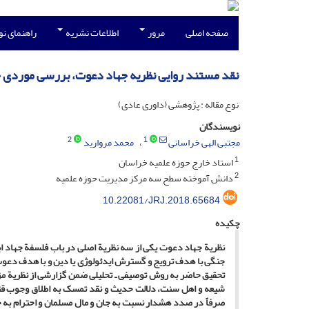
صفحه اصلی
مرور
اطلاعات نشریه
راهنمای ن
نقد مستند روایی نظریه جهاد دعوت، بررسی موردی 
نوع مقاله : پژوهشی (داوری عادی)
نویسندگان
2
1
مجتبی الهی خراسانی
محمد مروارید
1
استاد خارج حوزه علمیه خراسان
2
دانش آموخته سطح سه مرکز مدیریت حوزه علمیه
10.22081/JRJ.2018.65684
چکیده
نظریة جهاد دعوت یکی از سه نظریة اصلی در باب فلسفة جهاد ابت
جنگی با هدف ترویج و گسترش ایدئولوژی یا دین و با هدف دعو
تحقیق حاضر به روش توصیفی ـ تحلیلی ضمن گزارشی از نظریة مزب
شیعه و اهل سنت، دلالت حدیث و نقد تمسک به اطلاق وجوب قتال 
صرفاً در صدد هشدار نسبت به جان و مال مسلمان و احترام به خون