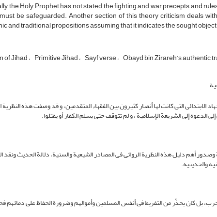
lly, the Holy Prophet has not stated the fighting and war precepts and rul
must be safeguarded. Another section of this theory criticism deals with 
ic and traditional propositions assuming that it indicates the sought object
on of Jihad
Primitive Jihad
Sayf verse
Obayd bin Zirareh’s authentic tra
یة
اد الابتدائی التی کانت لها أنصار کثیرون بین الفقهاء المتقدمین، و قد وصفت هذه النظریة ا
ی الدعوة إلی الشریعة الإسلامیة ، و لم تتوقف حتی یسلم الکفار أو یقتلوا.
ة وصدور أهم دلیل هذه النظریة الروائی فی المصادر الشیعیة والسنیة، دلالة الحدیث ونقد 
نیة والحدیثیة.
الحرب، بل کان یحذّر من التفریط فی أنفس المسلمین وأموالهم وضرورة الحفاظ علی دمائهم ف