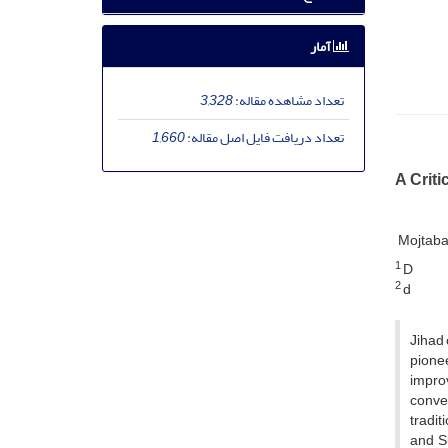
آمار
تعداد مشاهده مقاله:
3,328
تعداد دریافت فایل اصل مقاله:
1,660
A Criti
Mojtaba
1
D
2
d
Jihad 
pione
improv
conver
tradit
and Su