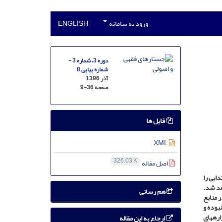
ورود به سامانه
ENGLISH
دوره 3، شماره 3 -
شماره پیاپی 8
آذر 1396
صفحه
9-36
فایل ها
XML
326.03 K
اصل مقاله
ایی را
هد شد.
هم رسانی
 منابع
بوده و
ره­های
ارجاع به این مقاله