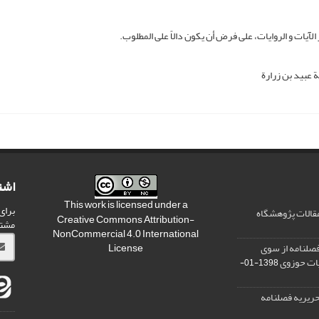
یات و الروایات، علی فرض أن یکون دالاً علی المطلوب.
عبید بن زرارة
اشت
This work is licensed under a
برای
مقالات پژوهشگاه
Creative Commons Attribution-
مشت
NonCommercial 4.0 International
صلنامه از سوی
License
یات حوزوی
1398-01-
ریریه فصلنامه