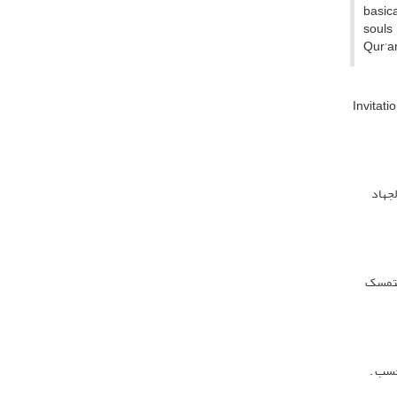
basica
souls 
Qur’an
Invitati
لجهاد
التمسک
حسب .