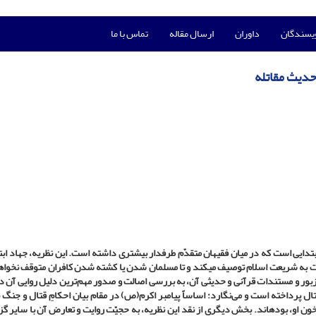
ویسندگان
داوران
ارسال مقاله
تماس با ما
حدیث مقاتله
دایی است که در میان فقیهان متقدّم طرفدار بیشتری داشته است. این نظریه، جهاد ابتد
ت به شریعت اسلام توصیف می­کند و تا مسلمان شدن یا کشته شدن کافران متوقف نخوا
ور و مستندات قرآنی و حدیثی آن، به بررسی اصالت و صدور مهم‌ترین دلیل روایی آن در
پرداخته است و می‌نگارد: اساساً پیامبر اکرم(ص) در مقام بیان احکامِ قتال و جنگ ن
 او، بوده­اند. بخش دیگری از نقد این نظریه، به حجیّت روایت و تعارض آن با سایر گزا