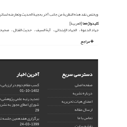
ویختص نقد هذه النظریة من جانب آخر بحجیة الحدیث وتعارضه لسائر الآ
کلیدواژه‌ها
[العربیة]
جهاد الدعوة
الجهاد الإبتدائی
آیة السیف
حدیث القتال
صحیحة 
مراجع
دسترسی سریع
آخرین اخبار
صفحه اصلی
کسب مقام دوم در ارزیابی 
1402-10-01
درباره نشریه
تمدید رتبه علمی پژوهشی ف
اعضای هیات تحریریه
شورای اعطای مجوز به نشر
ارسال مقاله
29
تماس با ما
برگزاری هفدهمین جلسه تح
1399-03-24
نقشه سایت