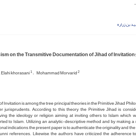
.
د بن زراره
cism on the Transmitive Documentation of Jihad of Invitation
1
2
 Elahi khorasani
Mohammad Morvarid
of Invitation is among the tree principal theories in the Primitive Jihad Phi
er jurisprudents. According to this theory, the Primitive Jihad is con
ing the ideology or religion aiming at inviting others to Islam which 
ted to Islam. Utilizing an analytic-descriptive method and by making a r
ional indications, the present paper is to authenticate the originality and t
nni references. Likewise, the authors have criticized the adherence to