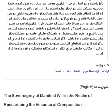
تأمل است و در لسان برخی از فقهای معاصر نیز سخن به ­میان آمده، جنبة
ایجابی و سببیّت انشا در تحقق عقد است؛ بیان این امر، با این پرسش است
که آیا در انعقاد عقد آنچه سازندة عقد می­باشد ارادة باطنی و انشای درونی
است یا ارادة ظاهری نیز یارای آن را دارد که سبب در ساختن عقد باشد. این
اختلاف­ نظر در این مبنا تا جایی است که حتی برخی از فقهای امامیه در تبیین
ماهیت انشا به­صراحت آن را همان ارادة مظهره یا ظاهر شده دانسته­ اند. هر
چند با تتبع در متون فقهی می­توان دریافت که فقهای امامیه در سببیّت تحقق
عقد بیشتر جانب ارادة باطنی را گرفته­اند، اما نظریة حاکمیت ارادة ظاهری که
برگرفته از برخی فتواهای آن­هاست می­تواند به­ عنوان یک نظریه مترقی بسان
برخی از مکاتب حقوقی برای اتقان و استحکام معاملات و قراردادها قرار
گیرد.
کلیدواژه‌ها
اراده
ارادة ظاهری
انشا
طلب
قصد
عنوان مقاله
[English]
The Sovereignty of Manifest Will in the Realm of
Researching the Essence of Composition