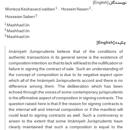
نویسندگان
[English]
1
2
Morteza Keshavarzi valdani
Hossein Naseri
3
Hosseian Saberi
1
Mashhad Un
2
Mashhad Un
3
Mashhad Un
چکیده
[English]
Imāmiyeh
Jurisprudents believe that of the conditions of
authentic transactions in its general sense is the existence of
composition intention, so that its lack will lead to the nullification or
failure in signing the contract of sale. Such an understanding of
the concept of composition is due to its negative aspect upon
which all of the Imāmiyeh Jurisprudents accord and there is no
difference among them. The deliberation which has been
echoed through the voices of some contemporary jurisprudents
is the affirmative aspect of composition in signing contracts. The
question raised here is that if the reason for signing contracts is
the internal will and internal composition or if the manifest will
could lead to signing contracts as well. Such a controversy is
arisen to the extent that some Imāmiyeh Jurisprudents have
clearly maintained that such a composition is equal to the