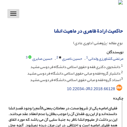
Toggle
vigation
حاکمیت ارادة ظاهری در ماهیت انشا
نوع مقاله : پژوهشی (داوری عادی)
نویسندگان
3
2
1
مرتضی کشاورزی ولدانی
حسین ناصری
حسین صابری
1
دانشجوی دکتری فقه و حقوق اسلامی دانشگاه فردوسی مشهد
2
دانشیار گروه فقه و مبانی حقوق اسلامی دانشگاه فردوسی مشهد
3
استاد گروه فقه و مبانی حقوق اسلامی دانشگاه فردوسی مشهد
10.22034/JRJ.2018.66128
چکیده
فقهای امامیه یکی از شروطِ صحت در معاملاتِ بمعنی ­الأعم را وجود قصدِ انشا
دانسته­ اند و از این­ رو، فقدان آن را موجب بطلان یا عدم انعقاد عقد می­دانند.
این برداشت از مفهوم انشا ناظر به جنبة سلبی آن می ­باشد که مورد اتفاق
همه فقهای امامیه است و اختلافی در این میان دیده نمی­شود. آنچه محل