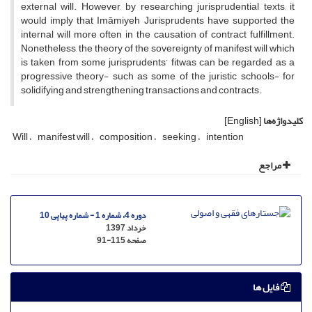
external will. However, by researching jurisprudential texts, it
would imply that Imāmiyeh Jurisprudents have supported the
internal will more often in the causation of contract fulfillment.
Nonetheless, the theory of the sovereignty of manifest will which
is taken from some jurisprudents’ fitwas can be regarded as a
progressive theory- such as some of the juristic schools- for
solidifying and strengthening transactions and contracts.
کلیدواژه‌ها
[English]
Will
manifest will
composition
seeking
intention
مراجع
دوره 4، شماره 1 - شماره پیاپی 10
خرداد 1397
صفحه
91-115
فایل ها