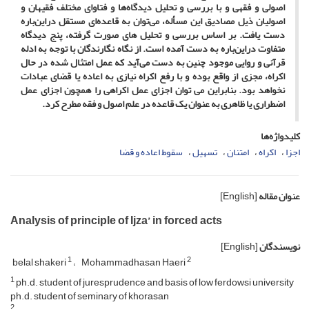
اصولی و فقهی و با بررسی و تحلیل دیدگاه‌ها و فتاوای مختلف فقیهان و
اصولیان ذیل مصادیق این مسأله، می‌توان به قاعده‌ای مستقل دراین‌باره
دست یافت. بر اساس بررسی و تحلیل های صورت گرفته، پنج دیدگاه
متفاوت دراین‌باره به دست آمده است. از نگاه نگارندگان با توجه به ادله
قرآنی و روایی موجود چنین به دست‌ می‌آید که عمل امتثال شده در حال
اکراه، مجزی از واقع بوده و با رفع اکراه نیازی به اعاده یا قضای عبادات
نخواهد بود. بنابراین می‌ توان اجزای عمل اکراهی را همچون اجزای عمل
اضطراری یا ظاهری به عنوان یک قاعده در علم اصول و فقه مطرح کرد.
کلیدواژه‌ها
اجزا
اکراه
امتنان
تسهیل
سقوط اعاده و قضا
عنوان مقاله
[English]
Analysis of principle of Ijza’ in forced acts
نویسندگان
[English]
1
2
belal shakeri
Mohammadhasan Haeri
1
ph.d. student of juresprudence and basis of low ferdowsi university
ph.d. student of seminary of khorasan
2