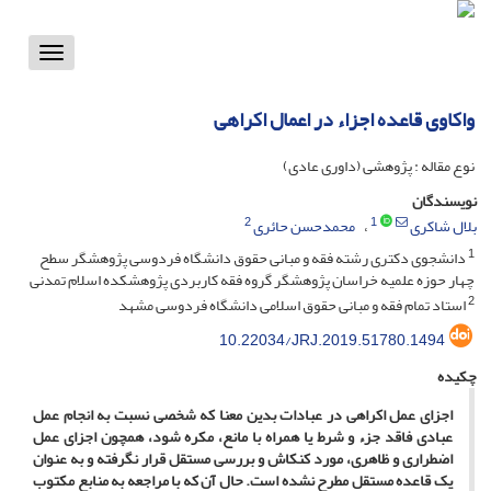
Toggle
vigation
واکاوی قاعده اجزاء در اعمال اکراهی
نوع مقاله : پژوهشی (داوری عادی)
نویسندگان
2
1
بلال شاکری
محمدحسن حائری
1
دانشجوی دکتری رشته فقه و مبانی حقوق دانشگاه فردوسی پژوهشگر سطح
چهار حوزه علمیه خراسان پژوهشگر گروه فقه کاربردی پژوهشکده اسلام تمدنی
2
استاد تمام فقه و مبانی حقوق اسلامی دانشگاه فردوسی مشهد
10.22034/JRJ.2019.51780.1494
چکیده
اجزای عمل اکراهی در عبادات بدین معنا که شخصی نسبت به انجام عمل
عبادی فاقد جزء و شرط یا همراه با مانع، مکره شود، همچون اجزای عمل
اضطراری و ظاهری، مورد کنکاش و بررسی مستقل قرار نگرفته و به عنوان
یک قاعده مستقل مطرح نشده است. حال آن که با مراجعه به منابع مکتوب