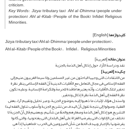
criticism.
Key Words:
Jizya
(tributary tax)
Ahl al-Dhimma
(people under
protection),
Ahl al-Kitab
(People of the Book), Infidel, Religious
Minorities.
کلیدواژه‌ها
[English]
Jizya (tributary tax) Ahl al-Dhimma (people under protection)
Ahl al-Kitab (People of the Book)
Infidel
Religious Minorities
عنوان مقاله
[العربیة]
نقد ودراسة الآراء حول إذلال أهل الذمة بالجزیة
چکیده
[العربیة]
من الانتقادات التی وجهها الباحثون من غیر المسلمین ولا سیما الغربیون منهم إلى
الفقه الإسلامی فی مجال التعامل مع الأقلیات الدینیة أنّ الفقه الإسلامی ینظر نظرة
تحقیر لتلک الأقلیات، وأنّه یعتبرها فاقدة للحرمة وللکرامة الإنسانیة، وعلیه تکون
نظرة الفقه إلى أهل الذمة نظرة إذلال وتحقیر.
واستدل هؤلاء لإثبات ما ذهبوا إلیه بموضوع الجزیة، وعبر تحلیل وتقییم آراء بعض
الفقهاء وصولوا إلى نتیجة تقول أنّ الهدف من تشریع الجزیة وأسلوب تناول الفقه لهذا
التشریع هو إذلال أهل الذمة وصغارهم والحطّ من شأنهم، وبعضهم قال أنّ الجزیة لا
تختلف عن الإتاوات التی یفرضها الغزاة على أهل البلدان التی یفتحونها، والتی کانوا
یفرضونها بالإجبار وبهدف الحط من شأن المهزومین فی الحرب؛ فماهیتها إذاً هی