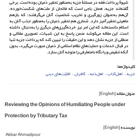
شیوۀ پرداخت فقه در مسئلۀ جزیه به‌منظور تحقیر ذمیان بوده ‌است. برخی
گفته‌اند جزیه، همان باجی است که فاتحان از ملت‌های شکست‌خورده،
آن‌هم به‌عنوان زورگیری و تخریب شخصیت آنان می‌گرفتند؛ که بازهم
ماهیتی تحقیرآمیز دارد. شماری هم تحقیر ذمیان را به‌منظور جذب آنان به
اسلام دانسته‌اند که این امر نیز خرده‌گیری‌های دیگری را به‌دنبال داشته
است. این مقاله می‌کوشد ضمن پاسخ به این شبهات، تصویری عقلانی و
منطقی از جزیه نشان دهد و این حقیقت را تبیین کند که پرداخت جزیه تنها
در قبال خدمات و حمایت‌های نظام اسلامی از ذمیان صورت می‌گیرد، بدون
آنکه تنقیص و یا نگاه نامتعارفی را متوجه آنان سازد.
کلیدواژه‌ها
جزیه
اهل‌کتاب
اهل‌ذمه
کافران
اقلیّت‌های دینی
عنوان مقاله
[English]
Reviewing the Opinions of Humiliating People under
Protection by Tributary Tax
نویسنده
[English]
Akbar Ahmadpour