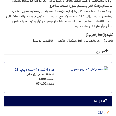
الإذلال والتحقیر، واعتبر البعض الآخر أنّ الهدف من الجزیة هو جذب أهل الذمة
للإسلام، وهذا الأمر یستتبع بدوره انتقادات أخرى.
تهدف هذه المقالة مضافا إلى الإجابة عن هذه الشبهات إلى تقدیم تصوّر عقلانی
ومنطقی للجزیة، وإلى إثبات حقیقة أنّ دفع الجزیة إنّما یکون فی مقابل الخدمات التی
یقدمها النظام الإسلامی لأهل الذمة وحمایته لهم، من دون أن یکون فیها حطّ من
شأنهم أو نظرة غیر عادیة لهم.
کلیدواژه‌ها
[العربیة]
الجزیة
أهل الکتاب
أهل الذمة
الکفّار
الأقلیات الدینیة
مراجع
دوره 6، شماره 4 - شماره پیاپی 21
مقالات علمی پژوهشی
اسفند 1399
صفحه
67-102
فایل ها
XML