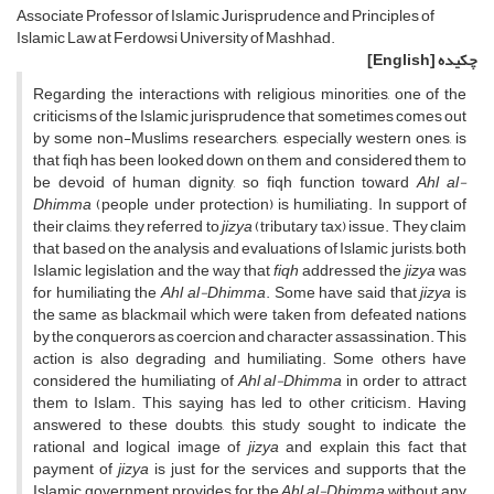
Associate Professor of Islamic Jurisprudence and Principles of
Islamic Law at Ferdowsi University of Mashhad.
چکیده
[English]
Regarding the interactions with religious minorities, one of the
criticisms of the Islamic jurisprudence that sometimes comes out
by some non-Muslims researchers, especially western ones, is
that fiqh has been looked down on them and considered them to
be devoid of human dignity, so fiqh function toward
Ahl al-
Dhimma
(people under protection) is humiliating. In support of
their claims, they referred to
jizya
(tributary tax) issue. They claim
that based on the analysis and evaluations of Islamic jurists, both
Islamic legislation and the way that
fiqh
addressed the
jizya
was
for humiliating the
Ahl al-Dhimma
. Some have said that
jizya
is
the same as blackmail which were taken from defeated nations
by the conquerors as coercion and character assassination. This
action is also degrading and humiliating. Some others have
considered the humiliating of
Ahl al-Dhimma
in order to attract
them to Islam. This saying has led to other criticism. Having
answered to these doubts, this study sought to indicate the
rational and logical image of
jizya
and explain this fact that
payment of
jizya
is just for the services and supports that the
Islamic government provides for the
Ahl al-Dhimma
without any