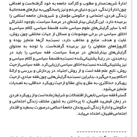
ادارۀ شریعت‌مدار و مطلوب و کارآمد جامعه به خود گرفته‌است و اهدافی
چون ادارۀ زندگی، دین و دنیای مردم و نیز پاسخگویی به نیازهای همه‌جانبۀ
زندگی فردی، اجتماعی و حکومتی مؤمنان و شهروندان جامعه اسلامی را
برعهده دارد. این گرایش بینارشته‌ای در عرصۀ سیاست، باوجود اشتراکی
که با سایر گرایش‌های علوم سیاسی مانند فلسفۀ سیاسی، کلام سیاسی و
اخلاق سیاسی در برخی موضوعات و مسائل از جهات مختلفی چون روش،
غایت و هدف، منابع و مخاطب دارد، نسبت‌به آن‌ها متمایز بوده و
کارویژه‌های متفاوتی را نیز برعهده گرفته‌است. با توجه به محتوای
گرایش‌های بینارشته‌ای در عرصۀ سیاست، فقه سیاسی را باید در
رده‌بندی، در رتبۀ پشتیبانی‌شده نسبت‌به فلسفۀ سیاسی و کلام سیاسی و
نیز پشتیبانی‌کننده نسبت‌به اخلاق سیاسی ارزیابی کرد. فقه سیاسی ازحیث
روش، تابع علم فقه است و از روش اجتهاد در پردازش و بررسی و ارائۀ
احکام بهره می‌گیرد، بنابراین نسبت‌به گرایش‌هایی چون فقه عبادی، ازحیث
رویکردِ حداکثری، به عقل و بنای عقلا و ازحیث رویکرد حداقلی، به تعبدیات
متمایز می‌شود.
گسترۀ فقه سیاسی تابعی از اقتضائات و شرایط زمانه است و از رویکرد فردی
در زمان قبض‌ید فقیهان، تا پرداختن به شئون مختلف زندگی اجتماعی و
حکومتی و ادارۀ زندگی شهروندان جامعۀ اسلامی درصورت بسط‌ید و اقتدار
اجتماعی فقیهان، امتداد می‌یابد.
- - - - - - - - - - - - - - - - - -