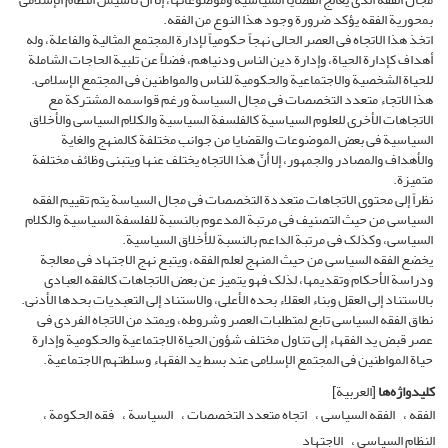
بمحوریة الفقه یؤکد ضرورة وجود هذا النوع من الفقه.
اتخذ هذا الاتجاه فی العصر الحالی نهجاً حکومیاً لإدارة المجتمع المثالیة والفاعلة، وله
أهداف کإدارة الحیاة، وإدارة دین الناس ودنیاهم، فضلاً عن تلبیة الحاجات الشاملة
للحیاة الشخصیة والاجتماعیة والحکومیة للناس والمواطنین فی المجتمع الإسلامی.
هذا الاتجاء متعدد التخصصات فی مجال السیاسة ورغم قواسمه المشترکة مع
الاتجاهات الأخرى للعلوم السیاسیة کالفلسفة السیاسیة والکلام السیاسی والأخلاق
السیاسیة فی بعض الموضوعات والقضایا من جوانب مختلفة کالمنهج والغایة
والأهداف والمصادر والجمهور، إلا أنّ هذا الاتجاه یختلف عنها ویتبنى وظائف مختلفة
متمیزة.
نظراً إلى محتوى الاتجاهات متعددة التخصصات فی مجال السیاسة یتم تقییم الفقه
السیاسی من حیث التصنیف فی مرتبة المدعوم بالنسبة للفلسفة السیاسیة والکلام
السیاسی، وکذلک فی مرتبة الداعم بالنسبة للأخلاق السیاسیة.
یخضع الفقه السیاسی من حیث المنهج لعلم الفقه، ویتبع نهج الاجتهاد فی معالجة
ودراسة الأحکام وتقدیمها، لذلک فهو یتمیز عن بعض الاتجاهات کالفقه العبادی
بالاستناد إلى العقل وبناء العقلاء بحده الأعلى، والاستناد إلى التعبدیات بحدها الأدنى.
نطاق الفقه السیاسی تابع لمتطلبات العصر وشروطه، ویمتد من الاتجاه الفردی فی
عصر قبض ید الفقهاء إلى تناول مختلف شؤون الحیاة الاجتماعیة والحکومیة وإدارة
حیاة المواطنین فی المجتمع الإسلامی عند بسط ید الفقهاء وسلطتهم الاجتماعیة.
کلیدواژه‌ها
[العربیة]
الفقه
الفقه السیاسی
اتجاه متعدد التخصصات
السیاسة
فقه الحکومة
النظام السیاسی
الاجتهاد