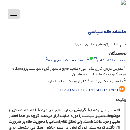
Toggle
vigation
فلسفه فقه سیاسی
نوع مقاله : پژوهشی (داوری عادی)
نویسندگان
2
1
سید سجاد ایزدهی
صدیقه صدیق تقی زاده
1
مدرس درس خارج فقه، حوزه علمیه قم و دانشیار گروه سیاست پژوهشگاه
فرهنگ و اندیشه اسلامی، قم - ایران
2
دانشجوی دکتری دانشگاه قرآن و حدیث، قم، ایران
10.22034/JRJ.2020.56007.1889
چکیده
فقه سیاسی به‌مثابۀ گرایشی بینارشته‌ای در عرصۀ فقه که مسائل و
موضوعات سپهر سیاست را مورد عنایت قرار می‌دهد، گرچه در همۀ اعصار
فقهی وجود داشته‌است، ولی تحقق نظام اسلامی با محوریت فقه بر ضرورت
آن تأکید کرده‌است. این گرایش در عصر حاضر رویکردی حکومتی برای