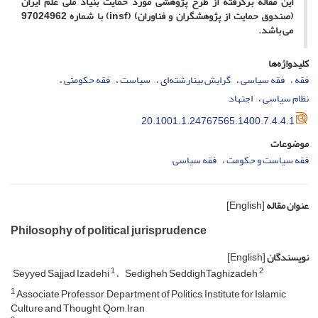
این مقاله برگرفته از طرح پژوهشی مورد حمایت بنیاد ملی علم ایران
(صندوق حمایت از پژوهشگران و فناوران) (insf) با شماره 97024962
می ­باشد.
کلیدواژه‌ها
فقه
فقه سیاسی
گرایش بینارشته‌ای
سیاست
فقه حکومتی
نظام سیاسی
اجتهاد
20.1001.1.24767565.1400.7.4.4.1
موضوعات
فقه سیاست و حکومت
فقه سیاسی
عنوان مقاله
[English]
Philosophy of political jurisprudence
نویسندگان
[English]
1
2
Seyyed Sajjad Izadehi
Sedigheh SeddighTaghizadeh
1
Associate Professor, Department of Politics, Institute for Islamic
Culture and Thought, Qom, Iran