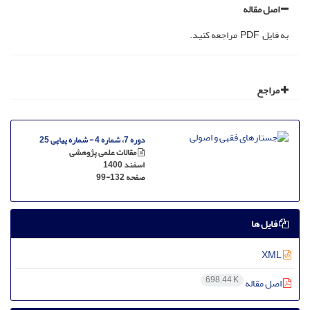
اصل مقاله
به فایل PDF مراجعه کنید.
مراجع
دوره 7، شماره 4 - شماره پیاپی 25
مقالات علمی پژوهشی
اسفند 1400
صفحه
99-132
فایل ها
XML
698.44 K
اصل مقاله