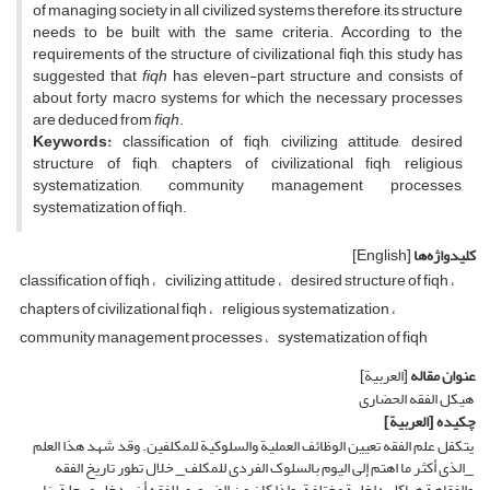
of managing society in all civilized systems therefore, its structure
needs to be built with the same criteria. According to the
requirements of the structure of civilizational fiqh, this study has
suggested that
fiqh
has eleven-part structure and consists of
about forty macro systems for which the necessary processes
are deduced from
fiqh
.
Keywords:
classification of fiqh, civilizing attitude, desired
structure of fiqh, chapters of civilizational fiqh, religious
systematization, community management processes,
systematization of fiqh.
کلیدواژه‌ها
[English]
classification of fiqh
civilizing attitude
desired structure of fiqh
chapters of civilizational fiqh
religious systematization
community management processes
systematization of fiqh
عنوان مقاله
[العربیة]
هیکل الفقه الحضاری
چکیده
[العربیة]
یتکفل علم الفقه تعیین الوظائف العملیة والسلوکیة للمکلفین. وقد شهد هذا العلم
_الذی أکثر ما اهتم إلى الیوم بالسلوک الفردی للمکلف_ خلال تطور تاریخ الفقه
والفقاهة هیاکل داخلیة مختلفة، وإذا کان من الضروری للفقه أن یدخل مرحلة بناء