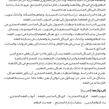
النظام وإنتاج الهیاکل والأنظمة والعملیات اللازمة لإدارة المجتمع، فهو بلا شک بحاجة
لامتلاک الهیاکل المناسبة لتنفیذ هذه المهمة.
فی هذه الدراسة وبعد دراسة المباحث التمهیدیة، ومفاهیم المسألة، وکذلک تبویب
الفقه فی تاریخ الفقاهة تم الوصول إلى مؤشر التبویب المناسب للفقه.
وتنتهی الدراسة بمناقشة متطلبات الحصول على الهیکل المناسب للفقه الحضاری من
خلال المباحث التالیة: الرؤیة المستقبلیة فی التبویب، شبکة الموضوعات ومسائل
الإنسان، وشبکة المتطلبات والحاجات، دور هیکل العلوم الإنسانیة فی تبویب الفقه،
بناء النظام والفقه، وکذلک دور الهیاکل الحضاریة والعملیات فی تشکیلة الفقه.
کما تم تقدیم اقتراح مبدئی فی هذا الإطار وذلک استنادا إلى بعض الروایات والمباحث
المذکورة مسبقاً.
والحاصل أن الهیکل المناسب للفقه یجب أن یکون قادرا على أن یغطی جمیع البنى
التحتیة والأنظمة العامة والجزئیة والعلمیات المتعلقة ببناء الحضارة الإسلامیة.
المهمة الرئیسة للفقه الحضاری هی استنباط عملیات إدارة المجتمع فی کل الأنظمة
الحضاریة الموجودة، لذلک یلزم بناء هیکل بنفس المعاییر.
تقترح هذه الدراسة ـ ووفقاً لمتطلبات هیکل الفقه الحضاری ـ أن یکون للفقه هیکل
یتشکل من أحد عشر جزءً ویتکوّن من حوالی أربعین نظاما عاما، حتى یستنبط العملیات
اللازمة له من الفقه.
کلیدواژه‌ها
[العربیة]
تبویب الفقه
الرؤیة الحضاریة
الهیکل المناسب للفقه
أبواب الفقه الحضاری
بناء النظام الدینی
عملیات إدارة المجتمع
فقه بناء النظام