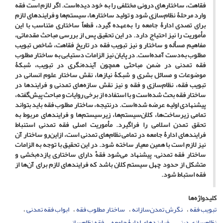
فقاهت، ساختارهای درونی مختلفی را به خود دیده‌است. اگر لازم است فقه
وارد مرحلۀ نظام‌سازی شود و تولید ساختارها، سیستم‌ها و فرایندهای لازم
برای تصدی ادارۀ جامعه را به‌عهده گیرد، قطعاً ساختاری متناسب با این
مأموریت را نیز احتیاج دارد. در این تحقیق پس از بررسی مباحث مقدماتی،
مفاهیم مسأله و ساختار و نیز تبویب فقه در تاریخ فقاهت، شاخص تبویب
مطلوب به‌دست آمده‌است. در پایان نیز الزامات دستیابی به ساختار مطلوب
فقه تمدنی در ضمن مباحثی همچون آینده‌نگری در تبویب، شبکۀ
موضوعات و مسائل بشری و شبکۀ نیازها، نقش ساختار علوم انسانی در
تبویب فقه، نظام‌سازی و فقه و نیز نقش سازه‌های تمدنی و فرایندها در
ساختار فقه بحث شده‌است و با استفاده از برخی روایات و مباحث پیش‌گفته،
پیشنهادی اولیه عرضه شده‌است. درنتیجه، ساختار مطلوب فقه باید بتواند
تمامی زیرساخت‌ها، کلان‌سیستم‌ها، زیرسیستم‌ها و فرایندهای مربوط به
تحقق تمدن اسلامی را فراگیرد. مأموریت اصلی فقه تمدنی استنباط
فرایندهای ادارۀ جامعه در تمامی نظام‌های تمدنی است، ازاین‌رو ساختار آن
نیز لازم است با همین معیار ساخته شود. در این تحقیق با توجه به الزامات
ساختار فقه تمدنی، پیشنهاد می‌شود فقهْ دارای ساختاری یازده‌بخشی و
متشکل از حدود چهل سیستم کلان باشد که فرایندهای لازم برای آن‌ها از
فقه استباط شود.
کلیدواژه‌ها
تبویب فقه
نگرش تمدن‌سازانه
ساختار مطلوب فقه
ابواب فقه تمدنی
نظام‌سازی دینی
فرایندهای ادارۀ جامعه
فقه نظام‌ساز