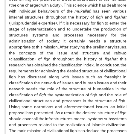
(the one charged with a duty). This science, which has dealt more
with individual behaviours of the
mukallaf
, has seen various
internal structures throughout the history of
fiqh
and
fiqāhat
(jurisprudential expertise). If it is necessary for fiqh to enter the
stage of systematization and to undertake the production of
structures, systems and processes necessary for the
administration of society, it certainly needs a structure
appropriate to this mission. After studying the preliminary issues,
the concepts of the issue and structure, and
tabwīb
(classification) of
fiqh
throughout the history of
fiqāhat
, this
research has obtained the classification index. In concluson, the
requirements for achieving the desired structure of civilizational
fiqh has discussed along with issues such as foresight in
classification, the network of issues and human issues and their
network needs, the role of the structure of humanities in the
classification of
fiqh
, the systematization of fiqh, and the role of
civilizational structures and processes in the structure of
fiqh
.
Using some narrations and aforementioned issues, an initial
proposal has presented. As a result, the desired structure of
fiqh
should cover all the infrastructures, macro-systems, subsystems
and processes related to the realization of Islamic civilization.
The main mission of civilizational fiqh is to deduce the processes