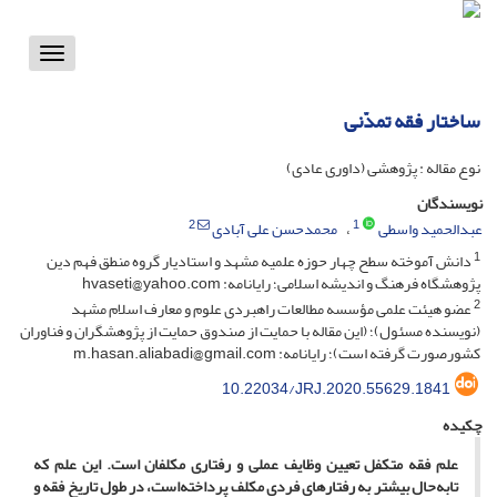
Toggle
vigation
ساختار فقه تمدّنی
نوع مقاله : پژوهشی (داوری عادی)
نویسندگان
2
1
عبدالحمید واسطی
محمدحسن علی آبادی
1
دانش آموخته سطح چهار حوزه علمیه مشهد و استادیار گروه منطق فهم دین
پژوهشگاه فرهنگ و اندیشه اسلامی؛ رایانامه: hvaseti@yahoo.com
2
عضو هیئت علمی مؤسسه مطالعات راهبردی علوم و معارف اسلام مشهد
(نویسنده مسئول)؛ (این مقاله با حمایت از صندوق حمایت از پژوهشگران و فناوران
کشورصورت گرفته است)؛ رایانامه: m.hasan.aliabadi@gmail.com
10.22034/JRJ.2020.55629.1841
چکیده
علم فقه متکفل تعیین وظایف عملی و رفتاری مکلفان است. این علم که
تابه‌حال بیشتر به رفتارهای فردی مکلف پرداخته‌است، در طول تاریخ فقه و