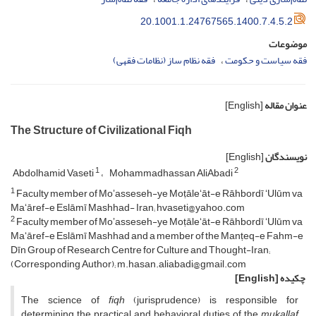
20.1001.1.24767565.1400.7.4.5.2
موضوعات
فقه سیاست و حکومت
فقه نظام ساز (نظامات فقهی)
عنوان مقاله
[English]
The Structure of Civilizational Fiqh
نویسندگان
[English]
1
2
Abdolhamid Vaseti
Mohammadhassan AliAbadi
1
Faculty member of Moʼasseseh-ye Moṭāleʻāt-e Rāhbordī ʻUlūm va
Maʻāref-e Eslāmī Mashhad- Iran; hvaseti@yahoo.com
2
Faculty member of Moʼasseseh-ye Moṭāleʻāt-e Rāhbordī ʻUlūm va
Maʻāref-e Eslāmī Mashhad and a member of the Manṭeq-e Fahm-e
Dīn Group of Research Centre for Culture and Thought-Iran;
(Corresponding Author); m.hasan.aliabadi@gmail.com
چکیده
[English]
The science of
fiqh
(jurisprudence) is responsible for
determining the practical and behavioral duties of the
mukallaf