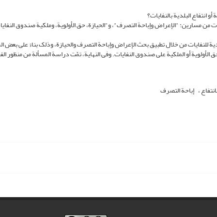
و انتفاع البلدیة بالنفایات؟
یات من مسارین: "الإعراض وإباحة التصرف"، و"الحیازة، حق الأولویة، وملکیة صندوق النفای
یة للنفایات من خلال تطبیق بحث الإعراض وإباحة التصرف والحیازة، وذلک بناءً على بعض ال
الأولویة أو الملکیة على صندوق النفایات. وفی النهایة، تمّت دراسة المسألة من منظور الف
انتفاع
إباحة التصرف