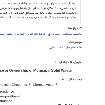
نوشتار ادله شرعی از دو مسیر: «اعراض و اباحه تصرف»، «حیا
نتیجه حاصل‌شده امکان اثبات مطلوب از راه تطبیق بحث اعراض، 
اولویت یا مالکیت بر سطل زباله، شرکت‌های خصوصی را از حیازت 
مطالب ارائه‌شده از منظر فقه فردی مورد مناقشه قرار بگیرد، فقی
کلیدواژه‌ها
مالکیتِ پسماند
شهرداری
قاعده اعراض
حیازت
انحصارِ انتف
موضوعات
فقه نظام ساز (نظامات فقهی)
عنوان مقاله
[English]
Use or Ownership of Municipal Solid Waste
نویسندگان
[English]
2
3
hossein Ghazanfari
Morteza Ansari
isprudence
be upon them).
sprudence