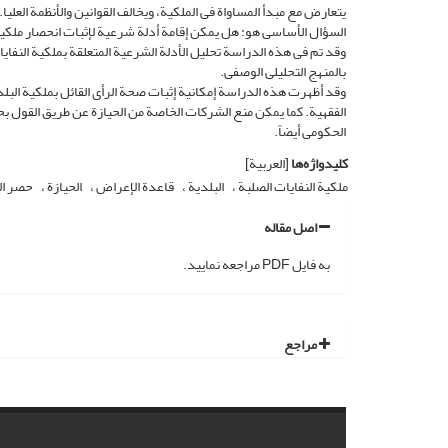
یتعارض مع مبدأ المساواة فی الملکیة، ویخالف القوانین والأنظمة العلیا.
السؤال الأساسی هو: هل یمکن إقامة أدلة شرعیة لإثبات انحصار ملکیة أ
وقد تم فی هذه الدراسة تحلیل الأدلة الشرعیة المتعلقة بملکیة النفا
بالمنهج التحلیلی الوصفی.
وقد أظهرت هذه الدراسة إمکانیة إثبات صحة الرأی القائل بملکیة البلد
الفقهیة. کما یمکن منع الشرکات الخاصة من الحیازة عن طریق القول بحق 
الحکومی أیضاً.
کلیدواژه‌ها
[العربیة]
ملکیة النفایات الصلبة
البلدیة
قاعدة الإعراض
الحیازة
حصر ال
اصل مقاله
به فایل PDF مراجعه نمایید.
مراجع