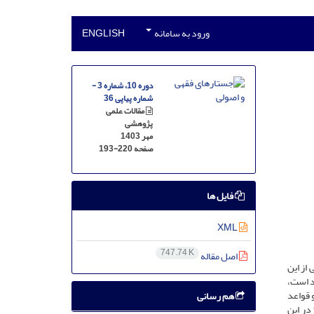
ورود به سامانه
ENGLISH
دوره 10، شماره 3 -
شماره پیاپی 36
مقالات علمی
پژوهشی
مهر 1403
صفحه
193-220
فایل ها
XML
747.74 K
اصل مقاله
از این
د است،
 قواعد
هم رسانی
در این