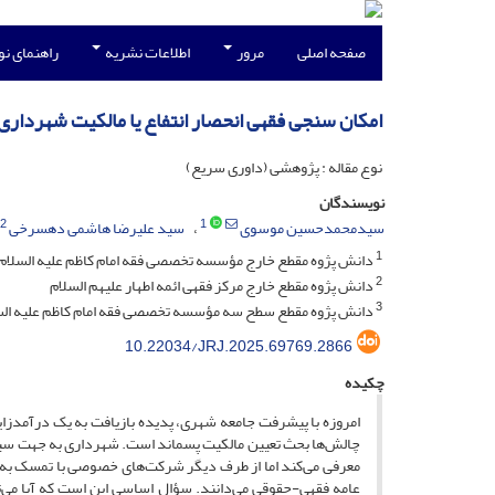
صفحه اصلی
مرور
اطلاعات نشریه
راهنمای ن
امکان سنجی فقهی انحصار انتفاع یا مالکیت شهرداری
نوع مقاله : پژوهشی (داوری سریع)
نویسندگان
2
1
سیدمحمدحسین موسوی
سید علیرضا هاشمی دهسرخی
1
دانش پژوه مقطع خارج مؤسسه تخصصی فقه امام کاظم علیه السلام. 
2
دانش پژوه مقطع خارج مرکز فقهی ائمه اطهار علیهم السلام
3
دانش پژوه مقطع سطح سه مؤسسه تخصصی فقه امام کاظم علیه السلا
10.22034/JRJ.2025.69769.2866
چکیده
امروزه با پیشرفت جامعه شهری، پدیده بازیافت به یک درآمدزای
چالش‌ها بحث تعیین مالکیت پسماند است. شهرداری به جهت سیاس
معرفی می‌کند اما از طرف دیگر شرکت‌های خصوصی با تمسک به 
عامه فقهی-حقوقی می‌دانند. سؤال اساسی این است که آیا می‌توا