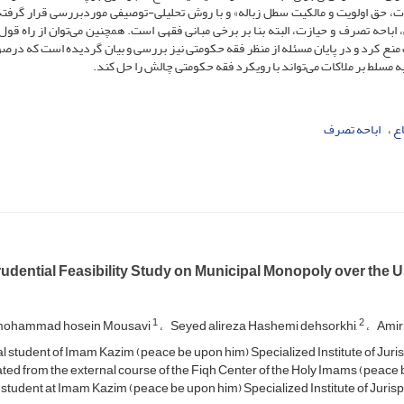
زت، حق اولویت و مالکیت سطل زباله» و با روش تحلیلی-توصیفی موردبررسی قرار گرفت
اباحه تصرف و حیازت، البته بنا بر برخی مبانی فقهی است. همچنین می‌توان از راه قول
منع کرد و در پایان مسئله از منظر فقه حکومتی نیز بررسی و بیان گردیده است که درصو
ه مسلط بر ملاکات می‌تواند با رویکرد فقه حکومتی چالش را حل کند.
اع
اباحه تصرف
udential Feasibility Study on Municipal Monopoly over the 
1
2
mohammad hosein Mousavi
Seyed alireza Hashemi dehsorkhi,
Amir
l student of Imam Kazim (peace be upon him) Specialized Institute of Jur
ed from the external course of the Fiqh Center of the Holy Imams (peace 
 student at Imam Kazim (peace be upon him) Specialized Institute of Juri