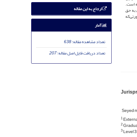
ه است.
ارجاع به این مقاله
 به حق
رتی‌که
آمار
تعداد مشاهده مقاله:
638
تعداد دریافت فایل اصل مقاله:
207
Jurispr
Seyed 
1
Externa
2
Graduat
3
Level 3