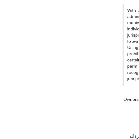
With 
admin
munici
indiv
jurisp
to own
Using
prohib
certai
permis
recogn
juris
Ownersh
ة أنه