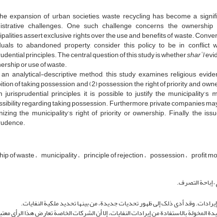
the expansion of urban societies, waste recycling has become a signifi
istrative challenges. One such challenge concerns the ownership
palities assert exclusive rights over the use and benefits of waste. Convers
iduals to abandoned property, consider this policy to be in conflict
rudential principles. The central question of this study is whether
sharʿī
evid
ership or use of waste.
 an analytical-descriptive method, this study examines religious evide
ition of taking possession and (2) possession, the right of priority, and own
n jurisprudential principles, it is possible to justify the municipality
sibility regarding taking possession. Furthermore, private companies may
izing the municipality’s right of priority or ownership. Finally, the 
prudence.
ip of waste
municipality
principle of rejection
possession
profit m
ع – إباحة التصرف.
لإیرادات. وقد أدى ذلک إلى ظهور تحدیات جدیدة، من بینها تحدید ملکیة النفایات.
دة المخولة بالاستفادة من إیرادات النفایات، إلا أن الشرکات الخاصة تعارض هذا الرأی معتبر