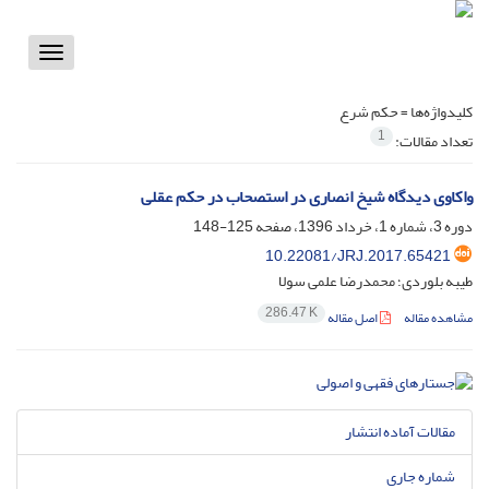
Toggle
vigation
کلیدواژه‌ها =
حکم شرع
1
تعداد مقالات:
واکاوی دیدگاه شیخ انصاری در استصحاب در حکم عقلی
دوره 3، شماره 1، خرداد 1396، صفحه
125-148
10.22081/JRJ.2017.65421
طیبه بلوردی؛ محمدرضا علمی سولا
286.47 K
مشاهده مقاله
اصل مقاله
مقالات آماده انتشار
شماره جاری