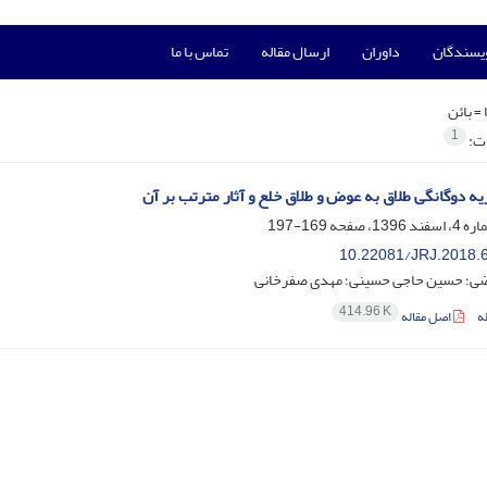
ویسندگان
داوران
ارسال مقاله
تماس با ما
 =
بائن
1
ات:
یه دوگانگی طلاق به عوض و طلاق خلع و آثار مترتب بر آن
169-197
10.22081/JRJ.2018.
ضی؛ حسین حاجی حسینی؛ مهدی صفرخانی
414.96 K
ه
اصل مقاله