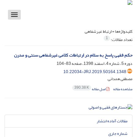
Toggle
vigation
کلیدواژه‌ها =
ارتباط غیرشفاهی
1
تعداد مقالات:
حکم فقهی پاسخ به سلام در ارتباطات کلامی غیرشفاهی سنتی و مدرن
دوره 5، شماره 4، اسفند 1398، صفحه
83-104
10.22034/JRJ.2019.50164.1348
مصطفی همدانی
390.38 K
مشاهده مقاله
اصل مقاله
مقالات آماده انتشار
شماره جاری