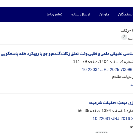
ویسندگان
داوران
ارسال مقاله
تماس با ما
 =
زکات
2
ات:
سی تطبیقی علمی و فقهی وقت تعلق زکات گندم و جو با رویکرد فقه پاسخگویی
79-111
10.22034/JRJ.2025.70096
دیانت مقدم
ه
زی مبحثِ «حقیقت شرعیه»
35-56
10.22081/JRJ.2016.
ی