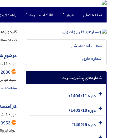
صفحه اصلی
مرور
اطلاعات نشریه
راهنمای ن
کلیدواژه‌ها
تعداد مقال
مقالات آماده انتشار
موضوع شنا
شماره جاری
دوره 11، شماره 4، اسفند 1404، صفحه
.2886
شماره‌های پیشین نشریه
سید عباس 
مشاهده مقال
دوره 11 (1404)
کارآمدسا
دوره 10 (1403)
دوره 1، شماره 1، اسفند 1394، صفحه
20953
دوره 9 (1402)
جواد ایروان