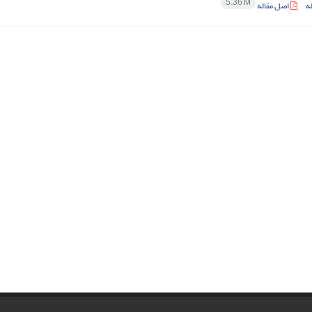
5.36 M
ه
اصل مقاله