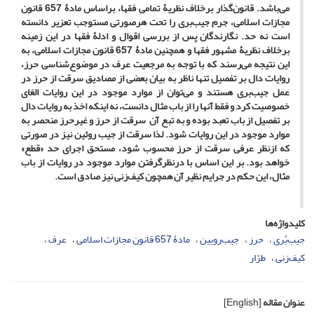
می‌باشد. قانون‌گذار برخلاف نظریۀ تمامی فقها، براساس مادۀ 657 قانون
مجازات اسلامی، جرم جیب‌بری را تحت هرصورتی مستوجب تعزیر دانسته
است نه حد. نگارندگان پس از بررسی اقوال و ادلۀ فقها در این زمینه
برخلاف نظریۀ مشهور فقها و همچنین مادۀ 657 قانون مجازات اسلامی، به
این نتیجه می‌رسند که با توجه به مرجعیت عرف در موضوع‌شناسی حرز،
روایات دال بر تفصیل تنها ناظر به بیان بعضی از مصادیق سرقت از حرز در
عمل جیب‌بری هستند و می‌توان از موارد موجود در این روایات الغای
خصوصیت کرد و فقط آنها را از باب مثال دانست، نه اینکه اخذ به روایات دال
بر تفصیل از باب تعبد بوده و به تبع آن سرقت از حرز و غیرحرز منحصر به
موارد موجود در این روایات شود. لذا سرقت از جیب روئین نیز در صورتی
که ازنظر عرفی سرقت از حرز محسوب شود، مستحق اجرای حد «قطع»
خواهد بود. بر این اساس با درنظرگرفتن موارد موجود در روایات از باب
مثال، این حکم در جرایم نظیر آن همچون کیف‌زنی نیز صادق است.
کلیدواژه‌ها
جیب‌بُری
حرز
جیب‌رویین
مادۀ 657 قانون مجازات اسلامی
عرف
کیف‌زنی
طرّار
عنوان مقاله
[English]