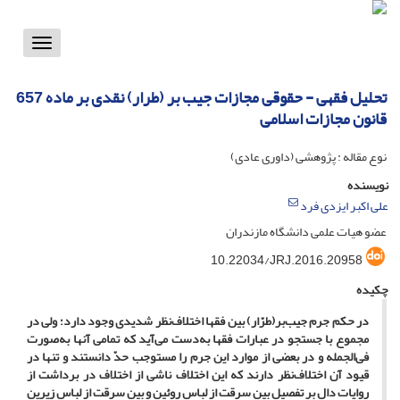
Toggle
vigation
تحلیل فقهی - حقوقی مجازات جیب بر (طرار) نقدی بر ماده 657
قانون مجازات اسلامی
نوع مقاله : پژوهشی (داوری عادی)
نویسنده
علی اکبر ایزدی فرد
عضو هیات علمی دانشگاه مازندران
10.22034/JRJ.2016.20958
چکیده
در حکم جرم جیب‌بر(طرّار) بین فقها اختلاف‌نظر شدیدی وجود دارد؛ ولی در
مجموع با جستجو در عبارات فقها به‌دست می‌آید که تمامی آنها به‌صورت
فی‌الجمله و در بعضی از موارد این جرم را مستوجب حدّ دانستند و تنها در
قیود آن اختلاف‌نظر دارند که این اختلاف ناشی از اختلاف در برداشت از
روایات دال بر تفصیل بین سرقت از لباس روئین و بین سرقت از لباس زیرین