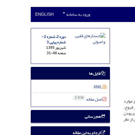
ورود به سامانه
ENGLISH
دوره 2، شماره 2 -
شماره پیاپی 3
شهریور 1395
صفحه
31-48
فایل ها
XML
2.9 M
اصل مقاله
 موارد
 فروج،
ایزبودن
هم رسانی
از نظر
ارجاع به این مقاله