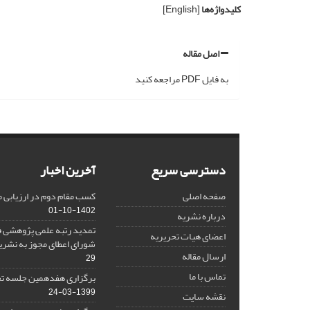
کلیدواژه‌ها
[English]
اصل مقاله
به فایل PDF مراجعه کنید
دسترسی سریع
آخرین اخبار
صفحه اصلی
کسب مقام دوم در ارزیابی 
1402-10-01
درباره نشریه
تمدید رتبه علمی پژوهشی ف
اعضای هیات تحریریه
شورای اعطای مجوز به نشر
ارسال مقاله
29
تماس با ما
برگزاری هفدهمین جلسه تح
1399-03-24
نقشه سایت