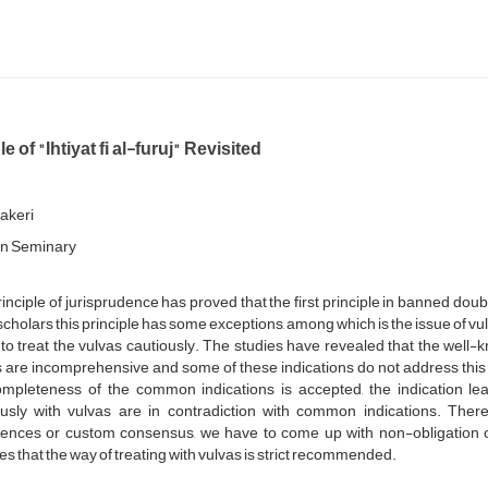
e of "Ihtiyat fi al-furuj" Revisited
akeri
n Seminary
inciple of jurisprudence has proved that the first principle in banned doub
scholars this principle has some exceptions, among which is the issue of vu
 to treat the vulvas cautiously. The studies have revealed that the well
 are incomprehensive and some of these indications do not address this i
mpleteness of the common indications is accepted, the indication leadi
ously with vulvas are in contradiction with common indications. Theref
rences or custom consensus, we have to come up with non-obligation ofc
es that the way of treating with vulvas is strict recommended.