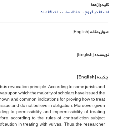
کلیدواژه‌ها
احتیاط در فروج
حفظ انساب
اختلاط میاه
عنوان مقاله
[English]
نویسنده
[English]
چکیده
[English]
ts is revocation principle. According to some jurists and
lvas upon which the majority of scholars have issued the
-known and common indications for proving how to treat
ssue and do not believe in obligation. Moreover, given
ng to permissibility and impermissibility of treating
ore, according to the rules of contradiction subject,
aution in treating with vulvas. Thus, the researcher