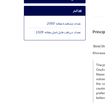
آمار
تعداد مشاهده مقاله:
2,050
Principl
تعداد دریافت فایل اصل مقاله:
1,028
Belal Sh
Khorasa
The pr
Osuli 
fitwas
vulvas
the co
cauti
prefe
believ