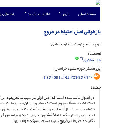
صفحه اصلی
مرور
اطلاعات نشریه
راهنمای ن
بازخوانی اصل احتیاط در فروج
نوع مقاله : پژوهشی (داوری عادی)
نویسنده
بلال شاکری
پژوهشگر حوزه علمیه خراسان
10.22081/JRJ.2016.22677
چکیده
در اصول ثابت شده است که اصل اولی در شبهات تحریمیه، برائت 
استثنا‌شده، مسأله فروج است که مشهور در آن قایل به احتیاط 
ناتمام بوده برخی از آن‌ها مربوط به مسأله نیستند و برخی ظهور د
احتیاط وجود دارد که با ادلة مشهور تعارض دارد و براساس قوا
نگارنده احتیاط در فروج نهایتاً مستحب مؤکد خواهد بود.