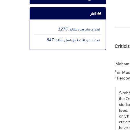
آمار
تعداد مشاهده مقاله:
1,275
تعداد دریافت فایل اصل مقاله:
847
Critici
Mohamm
1
un Mas
2
Ferdow
SirehM
the Os
studie
lives.
only h
critic
have p