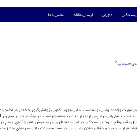
ویسندگان
داوران
ارسال مقاله
تماس با ما
2
دی سلیمانی
 مورد توجّه اصولیان بوده است. با این وجود، کم‌تر پژوهش‌گری به فحص از ادلّه‌ی اعت
اد بر حجیّت عقلی این نهاد پس از احراز معاصرت معصوم است. در نوشتار حاضر سعی بر 
تحلیل دقیق واقع شود. نویسندگان در این مقاله، افزون بر مخدوش یافتن ادّعای اجماع در 
اقشه قرار می‌دهند و با قائم یافتن دلیل عقل در مسأله، حجیّت ذاتی سیره‌های متشرّعه 