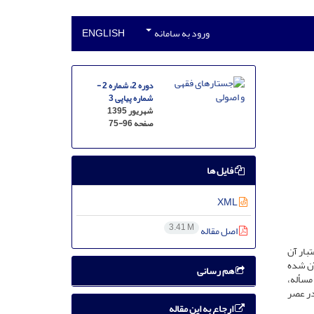
ورود به سامانه
ENGLISH
دوره 2، شماره 2 -
شماره پیاپی 3
شهریور 1395
صفحه
75-96
فایل ها
XML
3.41 M
اصل مقاله
بار آن
آن شده
هم رسانی
مسأله،
در عصر
ارجاع به این مقاله