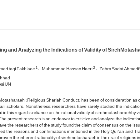
zing and Analyzing the Indications of Validity of SirehMotash
1
2
ad taqi Fakhlaee
Muhammad Hassan Haeri
Zahra Sadat Ahmadi
hhad
si UN
otasharaeh (Religious Shariah Conduct) has been of consideration as one
uli scholars. Nonetheless, researchers have rarely studied the indicatio
d in this regard is reliance on the rational validity of sirehmotasharaehby 
 The present research is an endeavor to criticize and analyze the indicati
ave the researchers of the study found the claim of consensus on the iss
ized the reasons and confirmations mentioned in the Holy Qur'an and Trad
roven the inherent rationality of sirehmotasharaeh in the era of religions in