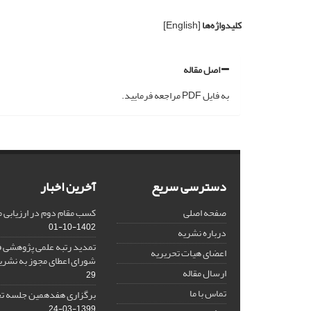
کلیدواژه‌ها
[English]
اصل مقاله
به فایل PDF مراجعه فرمایید.
دسترسی سریع
آخرین اخبار
صفحه اصلی
کسب مقام دوم در ارزیابی 
1402-10-01
درباره نشریه
تمدید رتبه علمی پژوهشی ف
اعضای هیات تحریریه
شورای اعطای مجوز به نشر
ارسال مقاله
29
تماس با ما
برگزاری هفدهمین جلسه تح
1399-03-24