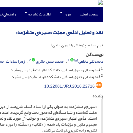
صفحه اصلی
مرور
اطلاعات نشریه
راهنمای ن
نقد و تحلیل ادلّه‌ی حجیّت «سیر‌ه‌ی متشرّعه»
نوع مقاله : پژوهشی (داوری عادی)
نویسندگان
2
1
محمدتقی فخلعی
محمدحسن حائری
زهرا سادات احم
1
فقه و مبانی حقوق اسلامی، دانشکده الهیات فردوسی مشهد
2
فقه و مبانی حقوق اسلامی دانشکده الهیات فردوسی مشهد
10.22081/JRJ.2016.22716
چکیده
«سیره‌ی متشرّعه» به عنوان یکی از اسناد کشف شریعت، از دیرباز
همّت گماشته و تنها مسأله‌ای که محور بحث واقع گردیده، اعتم
است، ادلّه‌ی اعتبار «سیره‌ی متشرّعه» و جوانب آن مورد نقد و 
مجموع دلایل و مؤیّدات یاد شده از «کتاب» و «سنّت» را مورد من
تشریع را به تقریری نو ثابت می‌کنند.