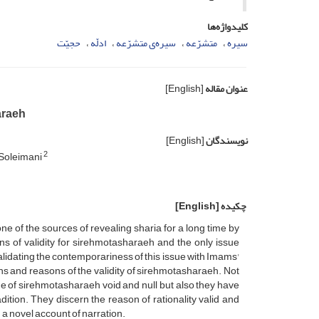
کلیدواژه‌ها
سیره
متشرّعه
سیره‌ی متشرّعه
ادلّه
حجیّت
عنوان مقاله
[English]
araeh
نویسندگان
[English]
2
Soleimani
چکیده
[English]
 of the sources of revealing sharia for a long time by
ns of validity for sirehmotasharaeh and the only issue
validating the contemporariness of this issue with Imams'
ons and reasons of the validity of sirehmotasharaeh. Not
ue of sirehmotasharaeh void and null but also they have
ition. They discern the reason of rationality valid and
 a novel account of narration.