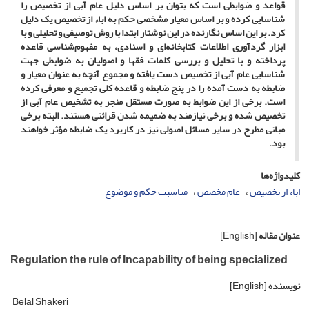
قواعد و ضوابطی است که بتوان بر اساس دلیل عام آبی از تخصیص را
شناسایی کرده و بر اساس معیار مشخصی حکم به اباء از تخصیص یک دلیل
کرد. بر این اساس نگارنده در این نوشتار ابتدا با روش توصیفی و تحلیلی و با
ابزار گردآوری اطلاعات کتابخانه‌ای و اسنادی، به مفهوم‌شناسی قاعده
پرداخته و با تحلیل و بررسی کلمات فقها و اصولیان به ضوابطی جهت
شناسایی عام آبی از تخصیص دست یافته و مجموع آنچه به عنوان معیار و
ضابطه به دست آمده را در پنج ضابطه و قاعده کلی تجمیع و معرفی کرده
است. برخی از این ضوابط به صورت مستقل منجر به تشخیص عام آبی از
تخصیص شده و برخی نیازمند به ضمیمه شدن قرائنی هستند. البته برخی
مبانی مطرح در سایر مسائل اصولی نیز در کاربرد یک ضابطه مؤثر خواهند
بود.
کلیدواژه‌ها
اباء از تخصیص
عام مخصص
مناسبت حکم و موضوع
عنوان مقاله
[English]
Regulation the rule of Incapability of being specialized
نویسنده
[English]
Belal Shakeri