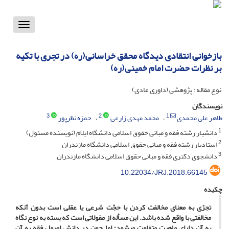
Toggle
vigation
بازخوانی انتقادی دیدگاه محقق خراسانی(ره) در تجری با تکیه
بر نظرات حضرت امام خمینی(ره)
نوع مقاله : پژوهشی (داوری عادی)
نویسندگان
3
2
1
طاهر علی محمدی
محمد مهدی زارعی
حمزه نظرپور
1
دانشیار رشته فقه و مبانی حقوق اسلامی دانشگاه ایلام (نویسنده مسئول)
2
استادیار رشته فقه و مبانی حقوق اسلامی دانشگاه مازندران
3
دانشجوی دکتری فقه و مبانی حقوق اسلامی دانشگاه مازندران
10.22034/JRJ.2018.66145
چکیده
تجرّی به معنای مخالفت کردن با حجّت شرعی یا عقلی است بدون آنکه
مخالفتی با واقع شده باشد. این مسأله از مقولاتی است که بسته به نوع نگاه
به آن دارای ماهیت متفاوت می­شود؛ اما چون در دانش اصول فقه به آن