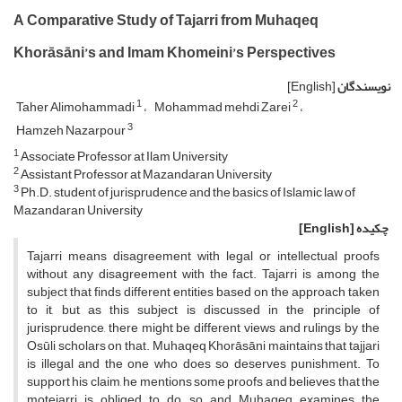
A Comparative Study of Tajarri from Muhaqeq
Khorāsāni’s and Imam Khomeini’s Perspectives
نویسندگان
[English]
1
2
Taher Alimohammadi
Mohammad mehdi Zarei
3
Hamzeh Nazarpour
1
Associate Professor at Ilam University
2
Assistant Professor at Mazandaran University
3
Ph.D. student of jurisprudence and the basics of Islamic law of
Mazandaran University
چکیده
[English]
Tajarri means disagreement with legal or intellectual proofs
without any disagreement with the fact. Tajarri is among the
subject that finds different entities based on the approach taken
to it, but as this subject is discussed in the principle of
jurisprudence, there might be different views and rulings by the
Osūli scholars on that. Muhaqeq Khorāsāni maintains that tajjari
is illegal and the one who does so deserves punishment. To
support his claim, he mentions some proofs and believes that the
motejarri is obliged to do so and Muhaqeq examines the