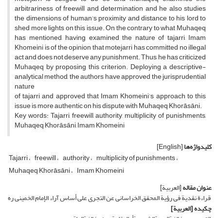
arbitrariness of freewill and determination and he also studies
the dimensions of human’s proximity and distance to his lord to
shed more lights on this issue. On the contrary to what Muhaqeq
has mentioned, having examined the nature of tajarri, Imam
Khomeini is of the opinion that motejarri has committed no illegal
act and does not deserve any punishment. Thus, he has criticized
Muhaqeq by proposing this criterion. Deploying a descriptive-
analytical method, the authors have approved the jurisprudential
nature
of tajarri and approved that Imam Khomeini’s approach to this
issue is more authentic on his dispute with Muhaqeq Khorāsāni.
Key words: Tajarri, freewill, authority, multiplicity of punishments,
Muhaqeq Khorāsāni, Imam Khomeini
کلیدواژه‌ها
[English]
Tajarri
freewill
authority
multiplicity of punishments
Muhaqeq Khorāsāni
Imam Khomeini
عنوان مقاله
[العربیة]
قراءة نقدیة فی رؤیة المحقق الخراسانی عن التجری علی أساس آراء الإمام الخمینی ره
چکیده
[العربیة]