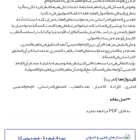
التجری‌هو‌مخالفة‌الحجة‌الشرعیة‌أو‌العقلیة‌دون‌مخالفة‌الواقع
وهو‌من‌المسائل‌التی‌لها‌ماهیة‌مختلفة‌ ً اعتمادا‌علی‌طبیعة‌النظر‌الیها،‌لکن‌بما‌أنها‌
ُیتطرق‌إلیها‌فی‌علم‌أصول‌الفقه،‌فقد‌اختلف‌الاصولیون‌فی‌حکمها.
فقد‌یری‌المحقق‌الخراسانی‌ بحرمته‌واستحقاق‌العقاب‌لمن‌ارتکبه‌ ً استنادا‌بأدلة‌
متعددة.‌ویشیر‌إلی‌المباحث‌الدخیلة‌والمرتبطة‌فی‌هذا‌البحث‌کمسألة‌عدم‌اختیاریة‌
الفعل‌المتجری،‌دراســـة‌اختیاریة‌مسألة‌الإرادة‌أو‌عدمها،‌وکذلک‌دراسة‌مسألة‌قرب‌
الإنسان‌أو‌بعده‌عن‌ساحة‌المولی‌.
وعلی‌النقیض‌من‌هذا‌الرأی،‌یری‌الإمام‌الخمینی‌بعد‌التدقیق‌فی‌ماهیة‌التجری،‌
بعدم‌حرمة‌التجری‌وعدم‌استحقاق‌العذاب‌للفرد‌المتجری،‌منتقدا‌بذلک‌رأی‌المحقق‌
الخراسانی‌فی‌المسألة.
یؤید‌المقالی‌فی‌دراسته‌هذه‌التی‌کتبها‌بطریقة‌توصیفیة‌–‌تحلیلیة،‌صحة‌رأی‌الإمام‌
الخمینی‌وإمعانه‌فی‌المسألة،‌مع‌قبوله‌بأن‌ماهیة‌التجری‌فقهیة‌ولا‌الصولیة.
کلیدواژه‌ها
[العربیة]
التجری
الإرادة
الاختیار
تعدد‌العقاب
المحقق‌الخراسانی‌
الإمام‌الخمینی
اصل مقاله
به فایل PDF مراجعه نمایید
دوره 4، شماره 3 - شماره پیاپی 12