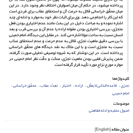
پرداخته می­شود، در حکم آن میان اصولیان اختلاف نظر وجود دارد. در این
میان محقّق خراسانی قائل به حرمت آن و استحقاق عقاب برای فردی است
که این کار را انجام می ­دهد. وی برای اثبات نظر خود به موارد و ادله ­ای چند
اشاره نموده و به مباحث دخیل در این بحث مانند عدم اختیاری بودن فعل
متجرّی، بررسی اختیاری بودن مقوله اراده یا عدم آن و بررسی قرب و بعد
انسان نسبت به ساحت مولا اشاره می ­کند. در مقابل این دیدگاه، امام خمینی
با بررسی دقیق ماهیت تجرّی، قائل به عدم حرمت و عدم استحقاق عذاب
نسبت به متجرّی است و با این ملاک به نقد دیدگاه ­های محقّق خراسانی
پرداخته است. در این نوشتار که به شیوه توصیفی تحلیلی صورت گرفته،
ضمن پذیرش فقهی بودن ماهیت تجرّی، صحّت و دقّت نظر امام خمینی در
موارد مورع نزاع مورد تأیید قرار گرفته است.
کلیدواژه‌ها
تجرّی
قاعده الذاتی لا یعلّل
اراده
اختیار
تعدّد عقاب
محقّق خراسانی
امام خمینی
موضوعات
اصول عملیه و ادله فقاهتی
عنوان مقاله
[English]