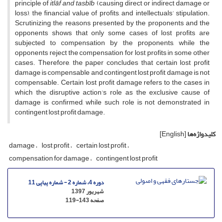
principle of
itlāf and tasbīb
(causing direct or indirect damage or
loss), the financial value of profits, and intellectuals’ stipulation.
Scrutinizing the reasons presented by the proponents and the
opponents shows that only some cases of lost profits are
subjected to compensation by the proponents, while the
opponents reject the compensation for lost profits in some other
cases. Therefore, the paper concludes that certain lost profit
damage is compensable and contingent lost profit damage is not
compensable. Certain lost profit damage refers to the cases in
which the disruptive action’s role as the exclusive cause of
damage is confirmed, while such role is not demonstrated in
contingent lost profit damage.
کلیدواژه‌ها
[English]
damage
lost profit
certain lost profit
compensation for damage
contingent lost profit
دوره 4، شماره 2 - شماره پیاپی 11
شهریور 1397
صفحه
119-143