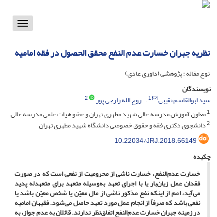
Toggle
vigation
نظریه جبران خسارت عدم النفع محقق الحصول در فقه امامیه
نوع مقاله : پژوهشی (داوری عادی)
نویسندگان
2
1
سید ابوالقاسم نقیبی
روح الله زارچی پور
1
معاون آموزش مدرسه عالی شهید مطهری تهران و عضو هیات علمی مدرسه عالی
2
دانشجوی دکتری فقه و حقوق خصوصی دانشگاه شهید مطهری تهران
10.22034/JRJ.2018.66149
چکیده
خسارت عدم‌النفع، خسارت ناشی از محرومیت از نفعی است که در صورت
فقدان عمل زیان‌بار یا با اجرای تعهد به‌وسیله متعهد برای متعهدله پدید
می‌آید، اعم از اینکه نفع مذکور ناشی از مال معیّن یا شخص معیّن باشد یا
نفعی باشد که صرفاً از انجام عمل مورد تعهد حاصل می‌شود. فقیهان امامیه
در زمینه جبران خسارت عدم‌النفع اتفاق‌نظر ندارند. قائلان به عدم جواز، به