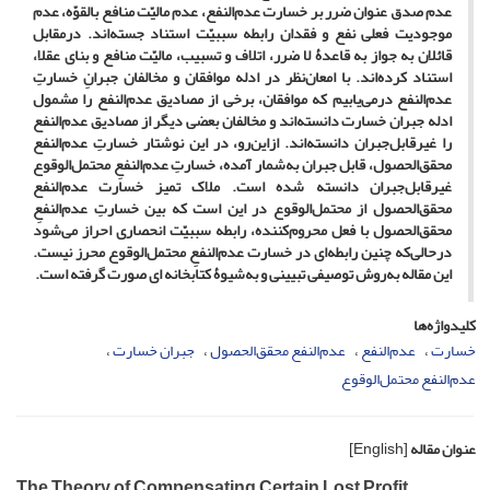
عدم صدق عنوان ضرر بر خسارت عدم‌النفع، عدم مالیّت منافع بالقوّه‌، عدم
موجودیت فعلی نفع و فقدان رابطه سببیّت استناد جسته‌اند. درمقابل
قائلان به جواز به قاعدۀ لا ضرر، اتلاف و تسبیب، مالیّت منافع و بنای عقلا،
استناد کرده‌اند. با امعان‌نظر در ادله موافقان و مخالفان جبرانِ خسارتِ
عدم‌النفع درمی‌یابیم که موافقان، برخی از مصادیق عدم‌النفع را مشمول
ادله جبران خسارت دانسته‌اند و مخالفان بعضی دیگر از مصادیق عدم‌النفع
را غیرقابل‌جبران دانسته‌اند. از‌این‌رو، در این نوشتار خسارتِ عدم‌النفع
محقق‌الحصول، قابل جبران به‌شمار آمده، خسارتِ عدم‌النفعِ محتمل‌الوقوع
غیرقابل‌جبران دانسته شده است. ملاک تمیز خسارت عدم‌النفع
محقق‌الحصول از محتمل‌الوقوع در این است که بین خسارتِ عدم‌النفعِ
محقق‌الحصول با فعل محروم‌کننده، رابطه سببیّت انحصاری احراز می‌شود
درحالی‌که چنین رابطه‌ای در خسارت عدم‌النفعِ محتمل‌الوقوع محرز نیست.
این مقاله به‌روش توصیفی تبیینی و به‌شیوۀ کتابخانه­ ای صورت گرفته است.
کلیدواژه‌ها
خسارت
عدم‌النفع
عدم‌النفع محقق‌الحصول
جبران خسارت
عدم‌النفع محتمل‌الوقوع
عنوان مقاله
[English]
The Theory of Compensating Certain Lost Profit