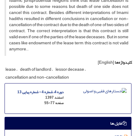
Islamic jurisprudential religions think that lease cancellation is
possible due to some reasons, but death of one side does not
cancel this contract. Besides, different interpretations of Imami
hadiths resulted in different conclusions in cancellation or non-
cancellation of the contract due to the death of one of two sides of
contract. The correct interpretation is that this contract is still
valid even if one of the parties of the lease deceases. But in some
cases like endowment of the lease term, this contract is not valid
anymore..
کلیدواژه‌ها
[English]
lease
death of landlord
lessor decease
cancellation and non-cancellation
دوره 4، شماره 4 - شماره پیاپی 13
اسفند 1397
صفحه
55-77
فایل ها