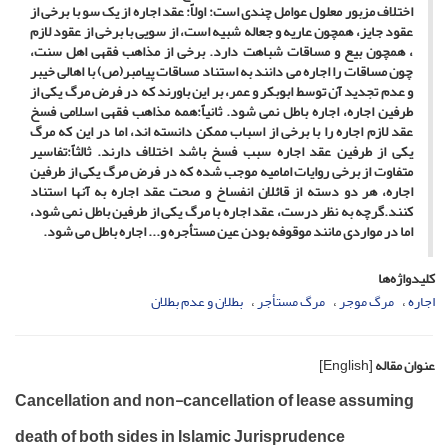
اختلاف مزبور معلول عوامل چندی است: اولاً: عقد اجاره از یک سو با برخی از
عقود جایز، همچون عاریه و جعاله شبیه است، از سویی با برخی از عقود لازم
، همچون بیع و مساقات شباهت دارد. برخی از مذاهب فقهی اهل سنت،
چون مساقات را اجاره می دانند به استناد مساقات پیامبر(ص) با اهالی خیبر
و عدم تجدید آن توسط ابوبکر و عمر، بر این باورند که در فرض مرگ یکی از
طرفین اجاره، اجاره باطل نمی شود. ثانیاً:همه مذاهب فقهی اسلامی فسخ
عقد لازم اجاره را با برخی از اسباب ممکن دانسته اند، اما در این که مرگ
یکی از طرفین عقد اجاره سبب فسخ باشد اختلاف دارند. ثالثاً:تفاسیر
متفاوت از برخی روایات امامیه موجب شده که در فرض مرگ یکی از طرفین
اجاره، هر دو دسته از قائلان انفساخ و صحت عقد اجاره به آنها استناد
کنند.گرچه به نظر درست، عقد اجاره با مرگ یکی از طرفین باطل نمی شود،
اما در مواردی مانند موقوفه بودن عین مستأجره و... اجاره باطل می شود.
کلیدواژه‌ها
اجاره
مرگ موجر
مرگ مستأجر
بطلان و عدم بطلان
عنوان مقاله
[English]
Cancellation and non-cancellation of lease assuming
death of both sides in Islamic Jurisprudence