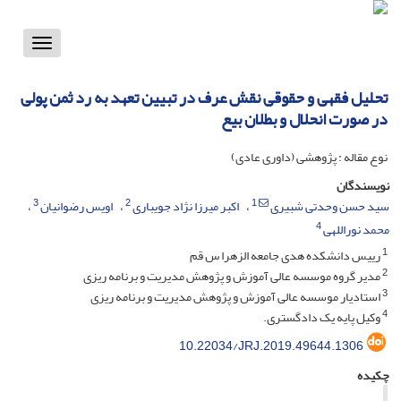
Toggle
vigation
تحلیل فقهی و حقوقی نقش عرف در تبیین تعهد به رد ثمن پولی
در صورت انحلال و بطلان بیع
نوع مقاله : پژوهشی (داوری عادی)
نویسندگان
3
2
1
سید حسن وحدتی شبیری
اکبر میرزا نژاد جویباری
اویس رضوانیان
4
محمد نوراللهی
1
رییس دانشکده هدی جامعه الزهرا س قم
2
مدیر گروه موسسه عالی آموزش و پژوهش مدیریت و برنامه ریزی
3
استادیار موسسه عالی آموزش و پژوهش مدیریت و برنامه ریزی
4
وکیل پایه یک دادگستری.
10.22034/JRJ.2019.49644.1306
چکیده