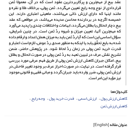
عقد بیع از مهم‌ترین و پرکاربردترین عقود است که در آن، معمولا ثمن
قراردادی از نوع وجه رایج تعیین می‌گردد. ثمن پولی، برخلاف طلا و نقره و
مانند اینها که دارای ارزش ذاتی می‌باشند، ماهیتی اعتباری دارند. این
خصیصه اگرچه در بردارنده محاسن عدیده‌ می‌باشد، در مواقعی که عقد
بیع دچار انحلال یا بطلان می‌گردد، ابهامات و اختلافات چندی را پدید می‌آورد
که مهم‌ترین آنها، تعیین میزان و شیوه ردّ ثمن است. در چنین شرایطی،
سؤال اساسی این است که آیا ردّ ثمن باید به میزان همان اعداد و ارقام داده
شده به بایع تحقّق یابد یا اینکه به منظور صدق ردّ عوض، لازم است اعتبار و
قدرت خرید ثمن پولی در زمان ردّ لحاظ شود. در پژوهش حاضر، ضمن
تشریح نقش عرف در تبیین تعهد به ردّ ثمن پولی در صورت انحلال و بطلان
بیع، امکان جبران کاهش ارزش ثمن پولی از طریق فهم عرفی مورد بررسی
قرار گرفته است. در نهایت، در صورت احراز عرف بر وجود تغییر فاحش در
ارزش ثمن پولی، ضرر وارده باید جبران گردد و مبانی فقهی و قانونی موجود
نیز مؤید این امر است.
کلیدواژه‌ها
کاهش ارزش پول
ارزش اسمی
قدرت خرید پول
وجه رایج
کاهش ارزش ثمن
عنوان مقاله
[English]