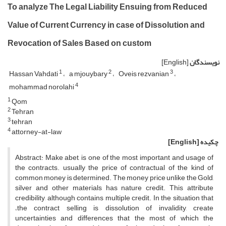
To analyze The Legal Liability Ensuing from Reduced
Value of Current Currency in case of Dissolution and
Revocation of Sales Based on custom
نویسندگان
[English]
1
2
3
Hassan Vahdati
a mjouybary
Oveis rezvanian
4
mohammad norolahi
1
Qom
2
Tehran
3
tehran
4
attorney-at-law
چکیده
[English]
Abstract: Make abet, is one of the most important and usage of
the contracts. usually the price of contractual of the kind of
common money is determined. The money price unlike the Gold,
silver and other materials has nature credit. This attribute
credibility, although contains multiple credit. In the situation that
،the contract selling is dissolution of invalidity, create
uncertainties and differences that the most of which the