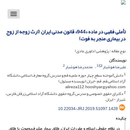
Toggle
vigation
تأملی فقهی در ماده «944» قانون مدنی ایران (ارث زوجه از زوج
در بیماری منجر به فوت)
نوع مقاله : پژوهشی (داوری عادی)
نویسندگان
2
1
علیرضا هوشیار
محمدرضا هوشیار
1
دانش‌آموخته سطح چهار حوزه علمیه قم و مدرس گروه معارف اسلامی دانشگاه
آزاد اسلامی قم. قم -ایران (نویسنده مسئول)
alireza112.hooshyar@yahoo.com
2
دکترای حقوق خصوصی و مدرس گروه حقوق دانشگاه آزاد اسلامی زرقان فارس،
شیراز - ایران
10.22034/JRJ.2019.51097.1428
چکیده
در نظام حقوقی اسلام و مقررات ایران، طلاق بیمار مشرِف‌به‌موت با طلاق