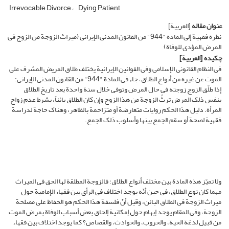
Irrevocable Divorce
Dying Patient
عنوان مقاله
[العربیة]
نظرة فقهیة إلى المادة "944" من القانون المدنی الإیرانی (میراث الزوجة من الزوج فی
المرض المؤدی للوفاة)
چکیده
[العربیة]
فی النظام القانونی الإسلامی وفی القوانین الإیرانیة یختلف طلاق المریض المشرف على
الموت عن غیره من أنواع الطلاق، جاء فی المادة "944" من القانون المدنی الإیرانی:
إذا طلّق الزوج زوجته فی حال المرض وتوفی خلال سنة واحدة بعد تاریخ الطلاق
بنفس ذلک المرض ترثُ الزوجة من هذا الزوج وإن کان الطلاق بائناً، بشرط عدم زواج
المرأة. دلیل هذا الحکم روایات متعارضة أو متزاحمة بالظاهر، وهناک حاجة لدراسة
فقهیة لصحة أو سقم الجمع بینها وأسلوب ذلک الجمع.
ولا تمیّز هذه المادة بین مختلف أنواع الطلاق؛ فالزوجة المطلقة لها الحق فی المیراث
مهما کان نوع الطلاق، فی حین أنّه یوجد اختلاف فی الرأی بین فقهاء الإمامیة حول
میراث الزوجة فی الطلاق البائن، وقیل أنّ فلسفة هذا الحکم هو الحفاظ على مصلحة
الزوجة، وفی المقام یوجد إبهام حول إمکانیة إلحاق بعض أسباب الوفاة بمرض الموت
من قبیل لدغة الحیة، والحروب، والحوادث، والقصاص؟ کما یوجد اختلاف بین فقهاء