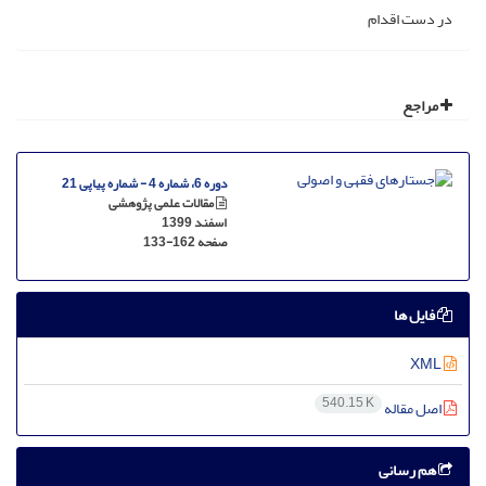
در دست اقدام
مراجع
دوره 6، شماره 4 - شماره پیاپی 21
مقالات علمی پژوهشی
اسفند 1399
صفحه
133-162
فایل ها
XML
540.15 K
اصل مقاله
هم رسانی