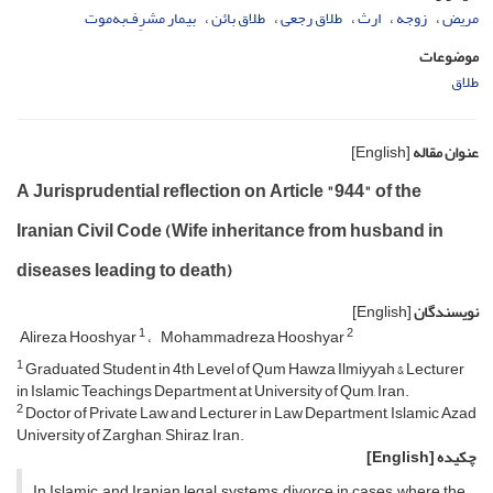
مریض
زوجه
ارث
طلاق رجعی
طلاق بائن
بیمار مشرِف‌به‌موت
موضوعات
طلاق
عنوان مقاله
[English]
A Jurisprudential reflection on Article "944" of the
Iranian Civil Code (Wife inheritance from husband in
diseases leading to death)
نویسندگان
[English]
1
2
Alireza Hooshyar
Mohammadreza Hooshyar
1
Graduated Student in 4th Level of Qum Hawza Ilmiyyah & Lecturer
in Islamic Teachings Department at University of Qum, Iran.
2
Doctor of Private Law and Lecturer in Law Department, Islamic Azad
University of Zarghan, Shiraz, Iran.
چکیده
[English]
In Islamic and Iranian legal systems, divorce in cases where the