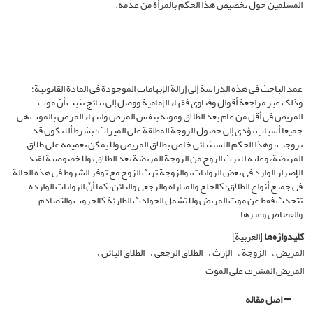
المسلمین حول تخصیص هذا الحکم بالمرأة من عدمه.
عمد الباحث فی هذه الدراسة إلى إزالة الإبهامات الموجودة فی المادة القانونیة؛
وذلک عبر مراجعة أقوال وفتاوى فقهاء الإمامیة ووصل إلى نتائج تثبت أنّ موت
المریض فی أقل من عام بعد الطلاق وموته بنفس المرض وانتهاء المرض بالموت هی
جمیعا أسباب تؤدی إلى حصول الزوجة المطلقة على المیراث؛ بشرط ألا تکون قد
تزوجت، وهذا الحکم الاستثنائی خاص بطلاق المریض ولا یمکن تعمیمه على طلاق
المریضة، وعلیه لا یرث الزوج من الزوجة المریضة بعد الطلاق، ولا خصوصیة لقید
الإضرار الوارد فی بعض الروایات، والزوجة ترث الزوج مع توفر الشروط فی هذه الحالة
فی جمیع أنواع الطلاق؛ کالخلع والمباراة والرجعی والبائن، کما أنّ الروایات الواردة
تتحدث فقط عن موت المریض ولا تشمل الحوادث الطارئة کالحروب والتصادم
والقصاص وغیرها.
کلیدواژه‌ها
[العربیة]
المریض
الزوجة
الإرث
الطلاق الرجعی
الطلاق البائن
المریض المشرف على الموت
اصل مقاله