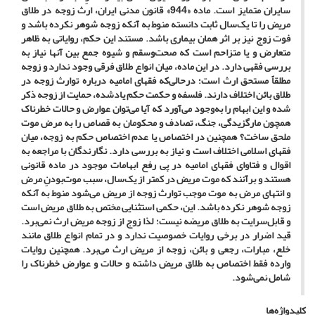
سایران متمایز است. ماده «944» قانون مدنی ایران، ارث زوجه در طلاق
مریض را تا یک‌سال ثابت دانسته منوط به آنکه زوجه شوهر نکرده باشد و
فوت زوج نیز بر اثر همان بیماری باشد. مستند این حکم، روایاتی به ظاهر
متعارض و یا متزاحم است که صحت‌وسقم و شیوه جمع بین آن­ها نیاز به
بررسی فقهی دارد. در این ماده، میان انواع طلاق فرقی وجود ندارد و زوجه
مطلقاً مستحق ارث است؛ درحالی‌که فقهای امامیه درباره توارث زوجه در
طلاق بائن اختلاف دارند. فلسفه و حکمت حکم یادشده، حمایت از زوجه ذکر
شده و این ابهام را به‌وجود می‌آورد که آیا می‌توان عوارض و حالات خطرناک
همچون مارگزیدگی، جنگ، تصادف و محکومان به قصاص را به مرض موت
ملحق ساخت؟ همچنین در اختصاص یا عدم اختصاص حکم به زوجه، میان
فقهای اسلامی اختلاف است و نیاز به بررسی دارد. نگارندگان با مراجعه به
اقوال و فتاوای فقهای امامیه در پی رفع ابهامات موجود در ماده قانونی
هستند و برآنند که موت مریض در کمتر از یک‌سال، سبب موت‌بودنِ مرض
و انتهای مرض به موت موجب توارث زوجه از مریض می‌شود منوط به آنکه
زوجه شوهر نکرده باشد. این، حکمی استثنایی مختص به طلاق مریض است
و قابل‌سرایت به طلاق مریضه نیست؛ لذا زوج از زوجه مریض ارث نمی‌برد.
قید اضرار در برخی روایات خصوصیت ندارد و در تمام انواع طلاق مانند
خلع، مبارات، رجعی و بائن، زوجه از مریض ارث می‌برد. همچنین روایات
وارده فقط اختصاص به طلاق مریض داشته و حالات و عوارض خطرناک را
شامل نمی‌شود.
کلیدواژه‌ها