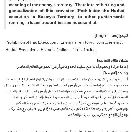
meaning of the enemy’s territory. Therefore, rethinking and
generalization of this provision (Prohibition the Hudud
execution in Enemy’s Territory) to other punishments
running in Islamic countries seems essential.
کلیدواژه‌ها
[English]
Prohibition of Ḥad Execution
Enemy's Territory
Join to enemy
Ḥudūd Execution
Ḥikmat of ruling
ʿIllat of ruling
عنوان مقاله
[العربیة]
إعادة قراءة وتعمیم أدلة منع تنفیذ الحدود فی أرض العدو فی العالم المعاصر
چکیده
[العربیة]
أحد المواضیع التی ورد ذکرها فی النصوص الروائیة والتی تناولها فقهاء الإمامیة فیما
بعد، هو حکم منع إقامة الحدود فی أرض العدو. لقد ورد هذا الحکم فی شکلین مطلق
ومقید. فی الحکم المطلق یمنع بشکل عام إقامة الحد فی أرض العدو؛ لکن فی الحکم
المقیّد، فإنّ منع تطبیق الحدود فی أرض العدو منوط بخوف إلحاق المحکوم علیه
بالعدو. فیما یتعلق بموضوع «خوف الالتحاق بالعدو» یعتبره البعض علة الحکم،
والبعض الآخر یعتبرها حکمة الحکم. بینما قام بعض المؤلفین باختیار نهج مشترک،
وهو أن الجمع ممکن بین السبب والحکمة.