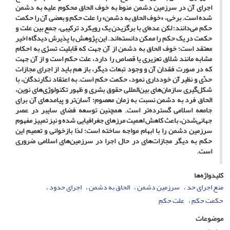
اجرای آن در سرزمین دشمن منوط به خوف الحاق محکوم علیه به دشمن
شده‌ است. برخی، «خوف الحاق به دشمن» را علت حکم و بعضی آن را حکمت
حکم می‌دانند؛ لکن عده‌ای با برگزیدن یک رویکرد ترکیبی، جمع بین علت و
حکمت در یک حکم را ممکن دانسته‌اند. این پژوهش با پذیرش دیدگاه اخیر
معتقد است؛ خوف الحاق به دشمن از آن جهت که قابلیت تسرّی به احکام
مشابه مانند شلاق تعزیری یا قصاص را دارد، علت حکم است و از آن جهت
که در صورت فقدان آن و وجود تبعات دیگر، باز هم باید از اجرای مجازات‌
حدّی و نظیر آن خودداری نمود، حکمت حکم است. به اعتقاد نگارندگان، با
شکل‌گیری سازمان‌های بین‌المللی حقوق بشری و ظهور تکنولوژی‌های نوین،
الحاق فرد به دشمن نسبت به زمان معصوم؛ آسان‌تر و پیامدهای آن برای
جامعه اسلامی گسترده‌تر ‌است. همچنین توسعه فضای سایبر در عصر
جهانی‌شدن، باعث کاهش اهمیت مرزهای جغرافیایی شده و نیز تمییز مفهوم
سرزمین دشمن را با ابهام مواجه ساخته‌ است؛ لذا بازخوانی و تعمیم این
حکم به دیگر مجازات‌های در حال اجرا در سرزمین‌های اسلامی ضروری
است.
کلیدواژه‌ها
منع اجرای حد
سرزمین دشمن
الحاق به دشمن
اجرای حدود
حکمت حکم
علت حکم
موضوعات