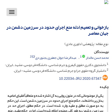
Toggle
vigation
بازخوانی و تعمیم ادله منع اجرای حدود در سرزمین دشمن در
جهان معاصر
نوع مقاله : پژوهشی (داوری عادی)
نویسندگان
2
1
محمدحسن مالدار
عبدالرضا جوان جعفری بجنوردی
1
دانشجوی دکتری حقوق کیفری و جرم شناسی، دانشگاه فردوسی، مشهد ـ ایران؛
2
دانشیار گروه حقوق جزا و جرم شناسی، دانشگاه فردوسی، مشهد- ایران.
10.22034/JRJ.2020.67347
چکیده
یکی از موضوعاتی که در متون روایی به آن اشاره شده و متعاقباً فقهای امامیه
بدان پرداخته‌اند، حکم منع ‌اجرای‌ حدود در سرزمین دشمن است. این حکم
به دو صورت مطلق و مقید وارد شده‌ است. در حکم مطلق، اجرای حد در
سرزمین دشمن به­ طور کلی ممنوع اعلام شده ‌‌است، اما در حکم مقید، منع