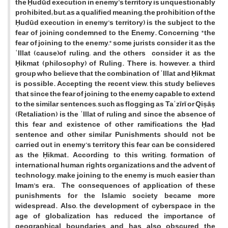
the Ḥudūd execution in enemy’s territory is unquestionably
prohibited; but, as a qualified meaning, the prohibition of the
Ḥudūd execution in enemy’s territory) is the subject to the
fear of joining condemned to the Enemy. Concerning "the
fear of joining to the enemy," some jurists consider it as the
ʿIllat (cause)of ruling, and the others consider it as the
Ḥikmat (philosophy) of Ruling. There is, however, a third
group who believe that the combination of ʿIllat and Ḥikmat
is possible. Accepting the recent view, this study believes
that since the fear of joining to the enemy capable to extend
to the similar sentences, such as flogging as Taʿzīrī or Qiṣāṣ
(Retaliation) is the ʿIllat of ruling and since the absence of
this fear and existence of other ramifications the Ḥad
sentence and other similar Punishments should not be
carried out in enemy’s territory this fear can be considered
as the Ḥikmat. According to this writing, formation of
international human rights organizations and the advent of
technology, make joining to the enemy is much easier than
Imam’s era. The consequences of application of these
punishments for the Islamic society became more
widespread. Also, the development of cyberspace in the
age of globalization has reduced the importance of
geographical boundaries and has also obscured the