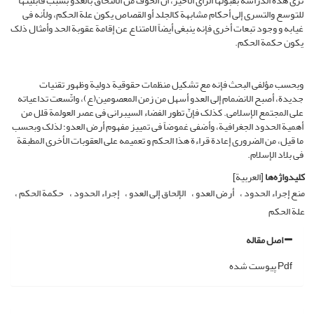
ترى هذه الدراسة بقبولها الرأی الأخیر، أن الخوف من الالتحاق بالعدو بسبب قابلیتها
للتوسع والتسری إلى أحکام مشابهة کالجلد أو القصاص یکون علة الحکم، ولأنه فی
غیابه و وجود تبعات أخرى فإنه ینبغی أیضاً الامتناع عن إقامة عقوبة الحد وأمثال ذلک
یکون حکمة الحکم.
وبحسب مؤلفی البحث فإنه مع تشکیل منظمات حقوقیة دولیة وظهور تقنیات
جدیدة، أصبح الانضمام إلى العدو أسهل من زمن المعصومین(ع)، واتّسعت تداعیاته
على المجتمع الإسلامی. کذلک فإنّ تطور الفضاء السیبرانی فی عصر العولمة قلل من
أهمیة الحدود الجغرافیة، وأضفى غموضاً فی تمییز مفهوم أرض العدو؛ لذلک وبحسب
ما قیل، من الضروری إعادة قراءة هذا الحکم و تعمیمه على العقوبات الأخرى المطبقة
فی بلاد الإسلام.
کلیدواژه‌ها
[العربیة]
منع إجراء الحدود
أرض العدو
الإلحاق إلى العدو
إجراء الحدود
حکمة الحکم
علة الحکم
اصل مقاله
Pdf پیوست شده