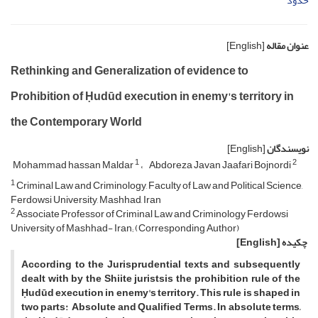
حدود
عنوان مقاله
[English]
Rethinking and Generalization of evidence to
Prohibition of Ḥudūd execution in enemy's territory in
the Contemporary World
نویسندگان
[English]
1
2
Mohammad hassan Maldar
Abdoreza Javan Jaafari Bojnordi
1
Criminal Law and Criminology, Faculty of Law and Political Science,
Ferdowsi University, Mashhad, Iran
2
Associate Professor of Criminal Law and Criminology Ferdowsi
University of Mashhad- Iran; (Corresponding Author)
چکیده
[English]
According to the Jurisprudential texts and subsequently
dealt with by the Shiite juristsis the prohibition rule of the
Ḥudūd execution in enemy's territory. This rule is shaped in
two parts: Absolute and Qualified Terms. In absolute terms,