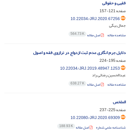
فقهی و حقوقی
صفحه
121-157
10.22034/JRJ.2020.67256
جمال بیگی
564.73 K
مشاهده مقاله
اصل مقاله
دلایل جرم انگاری عدم ثبت ازدواج در ترازوی فقه و اصول
صفحه
195-224
10.22034/JRJ.2019.48947.1253
عبدالحسین رضائی راد
638.27 K
مشاهده مقاله
اصل مقاله
الملخص
صفحه
225-237
10.22080/JRJ.2020.69309
188.93 K
شناسنامه علمی شماره
اصل مقاله