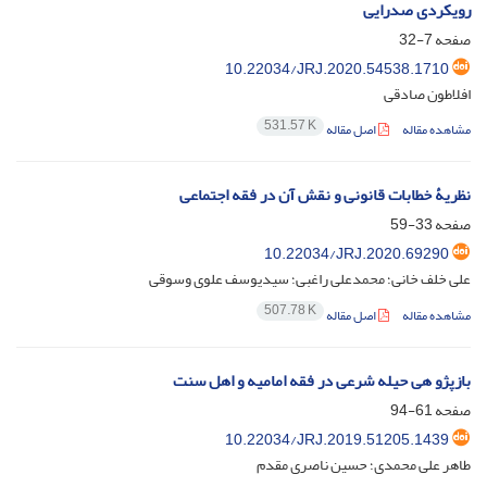
رویکردی صدرایی
صفحه
7-32
10.22034/JRJ.2020.54538.1710
افلاطون صادقی
531.57 K
مشاهده مقاله
اصل مقاله
نظریۀ خطابات قانونی و نقش آن در فقه اجتماعی
صفحه
33-59
10.22034/JRJ.2020.69290
علی خلف خانی؛ محمدعلی راغبی؛ سیدیوسف علوی وسوقی
507.78 K
مشاهده مقاله
اصل مقاله
بازپژو هی حیله شرعی در فقه امامیه و اهل سنت
صفحه
61-94
10.22034/JRJ.2019.51205.1439
طاهر علی محمدی؛ حسین ناصری مقدم