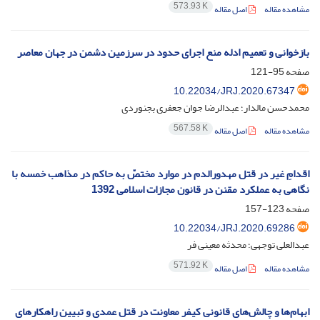
573.93 K
مشاهده مقاله
اصل مقاله
بازخوانی و تعمیم ادله منع اجرای حدود در سرزمین دشمن در جهان معاصر
صفحه
95-121
10.22034/JRJ.2020.67347
محمدحسن مالدار؛ عبدالرضا جوان جعفری بجنوردی
567.58 K
مشاهده مقاله
اصل مقاله
اقدامِ غیر در قتل مهدورالدم در موارد مختصّ به حاکم در مذاهب خمسه با
نگاهی به عملکرد مقنن در قانون مجازات اسلامی 1392
صفحه
123-157
10.22034/JRJ.2020.69286
عبدالعلی توجهی؛ محدثه معینی فر
571.92 K
مشاهده مقاله
اصل مقاله
ابهام‌ها و چالش‌های قانونی کیفر معاونت در قتل عمدی و تبیین راهکارهای